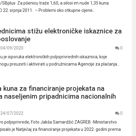
/SBplus Za pšenicu traže 1,60, a silosi im nude 1,35 kuna
22. srpnja 2011. – Problemi oko otkupne cijene…
ednicima stižu elektroničke iskaznice za
poslovanje
04/09/2020
0
 je isporuka elektroničkih poljoprivrednih iskaznica, koje
 mogu preuzeti i aktivirati u podružnicama Agencije za plaćanja…
a kuna za financiranje projekata na
a naseljenim pripadnicima nacionalnih
24/07/2022
0
vo poljoprivrede, Foto Jakša Samardžić ZAGREB -Ministarstvo
pisalo je Natječaj za financiranje projekata u 2022. godini prema