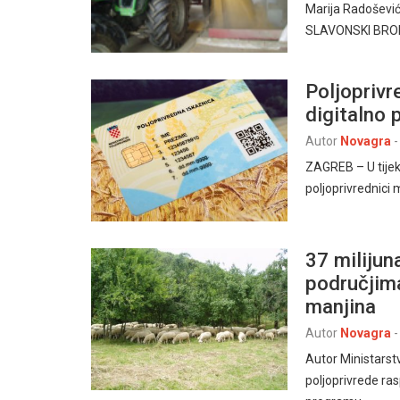
Marija Radošević
SLAVONSKI BROD 
Poljoprivr
digitalno 
Autor
Novagra
-
ZAGREB – U tijeku
poljoprivrednici
37 milijun
područjim
manjina
Autor
Novagra
-
Autor Ministarst
poljoprivrede ras