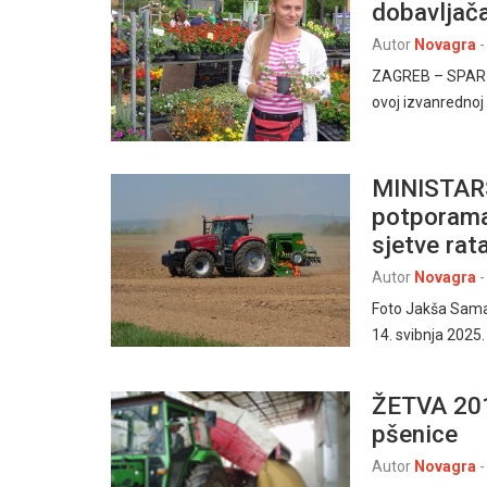
dobavljač
Autor
Novagra
-
ZAGREB – SPAR 
ovoj izvanrednoj 
MINISTAR
potporama
sjetve rat
Autor
Novagra
-
Foto Jakša Sama
14. svibnja 2025.
ŽETVA 2011
pšenice
Autor
Novagra
-