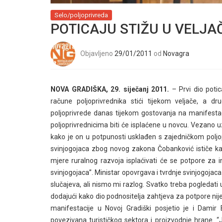
Selo/poljoprivreda
POTICAJU STIŽU U VELJAČ
Objavljeno
29/01/2011
od
Novagra
NOVA GRADIŠKA, 29. siječanj 2011.
– Prvi dio potic
račune poljoprivrednika stići tijekom veljače, a dr
poljoprivrede danas tijekom gostovanja na manifestaci
poljoprivrednicima biti će isplaćene u novcu. Vezano 
kako je on u potpunosti usklađen s zajedničkom poljo
svinjogojaca zbog novog zakona Čobanković ističe kak
mjere ruralnog razvoja isplaćivati će se potpore za i
svinjogojaca”. Ministar opovrgava i tvrdnje svinjogojaca
slučajeva, ali nismo mi razlog. Svatko treba pogledati u
dodajući kako dio podnositelja zahtjeva za potpore n
manifestacije u Novoj Gradiški posjetio je i Damir 
povezivana turističkog sektora i proizvodnje hrane. “