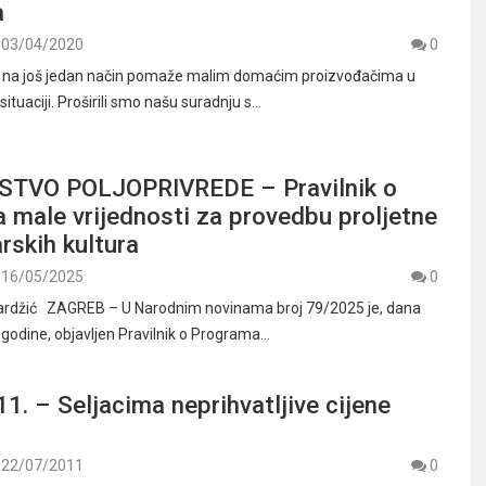
a
03/04/2020
0
na još jedan način pomaže malim domaćim proizvođačima u
situaciji. Proširili smo našu suradnju s…
STVO POLJOPRIVREDE – Pravilnik o
 male vrijednosti za provedbu proljetne
arskih kultura
16/05/2025
0
rdžić ZAGREB – U Narodnim novinama broj 79/2025 je, dana
 godine, objavljen Pravilnik o Programa…
. – Seljacima neprihvatljive cijene
22/07/2011
0