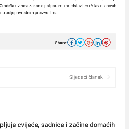
 Gradiški uz novi zakon o potporama predstavljen i čitav niz novih
vinu poljoprivrednim proizvodima.
Share:
Sljedeći članak
ljuje cvijeće, sadnice i začine domaćih