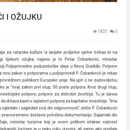
I I OŽUJKU
1825
0
aja za ratarske kulture iz lanjske proljetne sjetve trebao bi na
ugi tijekom ožujka, najavio je to Petar Čobanković, ministar
ji Poljoprivredno poduzetničke ideje u Novoj Gradiški. Potpore
uz novi zakon o potporama u poljoprivredi P. Čobanković je rekao
privrednom politikom Europske unije. Na upit o ne zadovoljstvu
o je “ovaj zakon prvi stup, 50 posto potpora. Kroz drugi stup,
nvesticijske potpore, potpore za dobrobit životinja. Tu je šansa
 da država kasni s isplatom potpora za kapitalne investicije. “Ima
 ogledalo i sagledati svoj dio odgovornosti”, ističe P. Čobanković
ije pravovremeno dostavio potrebnu dokumentaciju. Sajamski dio
Bajs, ministar turizma koji je ovom prilikom istakao važnost
Jadranski turizam je u neku ruku izvozni, ali samo ako prodaje