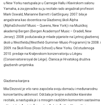
u New Yorku nastupala je u Carnegie Hallu i Klavirskom salonu
Yamaha, a za pjevačke su ju recitale rado angažirali profesori
Mark Oswald, Marianne Barrett i GaitSirguey. 2007. bila je
angažirana kao docentica na Glazbenoj školi Alpha
(AlphaSchoolof Music – Queens, New York) i na Muzičkoj
akademiji Bergen (Bergen Academyof Music – Oradell, New
Jersey). 2008. podučavala je mlade pijaniste na Ljetnoj glazbenoj
školi u Westfieldu(Westfield-Summer-Music-Programm) te 2008. i
2009. na Školi Ross (Ross School) u New Yorku. Od studenoga
2010. predaje na Kraljevskom konzervatoriju u Liègeu
(Conservatoireroyal de Liège). Članica je Hrvatskog društva
glazbenih umjetnika.
Glazbena karijera
Mia Elezović je vrlo rano započela svoju domaću i međunarodnu
koncertantnu aktivnost. Održala je brojne solističke klavirske
recitale, a nastupala je i s mnogim različitim komornim sastavima