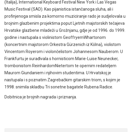
(Italija), International Keyboard Festival New York i Las Vegas
Music Festival (SAD). Kao pijanistica istančanoga sluha, ali i
profinjenoga smisla za komorno muziciranje rado je sudjelovala u
brojnim glazbenim projektima poput Ljetnih majstorskih tečajeva
Hrvatske glazbene mladeži u Grožnjanu, gdje je od 1996. do 1999.
godine i nastupala s violinistom GeoffryemWhartonom
(koncertnim majstorom Orkestra Gürzenich iz Kölna), violistom
Vincentom Royerom i violončelistom Johannesom Nauberom. U
Frankfurtu je surađivala s hornisticom Marie-Luise Neunecker,
trombonistom ReinhardomNietertom te opernim redateljem
Maurom Giundaniem i njihovim studentima. U Hrvatskoj je
nastupala i s poznatim Zagrebačkim gitarskim triom, s kojim je
1998. snimila skladbu Tri sonetne bagatele Rubena Radice.
Dobitnica je brojnih nagrada i priznanja.