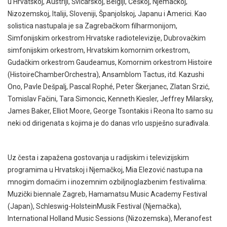
u Hrvatskoj, Austriji, Švicarskoj, Belgiji, Češkoj, Njemačkoj,
Nizozemskoj, Italiji, Sloveniji, Španjolskoj, Japanu i Americi. Kao
solistica nastupala je sa Zagrebačkom filharmonijom,
Simfonijskim orkestrom Hrvatske radiotelevizije, Dubrovačkim
simfonijskim orkestrom, Hrvatskim komornim orkestrom,
Gudačkim orkestrom Gaudeamus, Komornim orkestrom Histoire
(HistoireChamberOrchestra), Ansamblom Tactus, itd. Kazushi
Ono, Pavle Dešpalj, Pascal Rophé, Peter Škerjanec, Zlatan Srzić,
Tomislav Fačini, Tara Simoncic, Kenneth Kiesler, Jeffrey Milarsky,
James Baker, Elliot Moore, George Tsontakis i Reona Ito samo su
neki od dirigenata s kojima je do danas vrlo uspješno surađivala.
Uz česta i zapažena gostovanja u radijskim i televizijskim
programima u Hrvatskoj i Njemačkoj, Mia Elezović nastupa na
mnogim domaćim i inozemnim ozbiljnoglazbenim festivalima:
Muzički biennale Zagreb, Hamamatsu Music Academy Festival
(Japan), Schleswig-HolsteinMusik Festival (Njemačka),
International Holland Music Sessions (Nizozemska), Meranofest