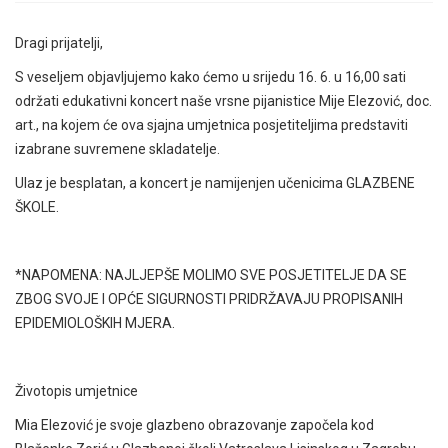
Dragi prijatelji,
S veseljem objavljujemo kako ćemo u srijedu 16. 6. u 16,00 sati
održati edukativni koncert naše vrsne pijanistice Mije Elezović, doc.
art., na kojem će ova sjajna umjetnica posjetiteljima predstaviti
izabrane suvremene skladatelje.
Ulaz je besplatan, a koncert je namijenjen učenicima GLAZBENE
ŠKOLE.
*NAPOMENA: NAJLJEPŠE MOLIMO SVE POSJETITELJE DA SE
ZBOG SVOJE I OPĆE SIGURNOSTI PRIDRŽAVAJU PROPISANIH
EPIDEMIOLOŠKIH MJERA.
Životopis umjetnice
Mia Elezović je svoje glazbeno obrazovanje započela kod