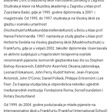
Blaženke Zorić u Glazbenoj školi Vatroslava Lisinskog u Zagrebu.
Studirala je klavir na Muzičkoj akademiji u Zagrebu u klasi prof.
Zvjezdane Bašić, gdje je 1995. godine diplomirala, a 2001. i
magistrirala. Od 1995. do 1997. studirala je na Visokoj školi za
glazbu i scensku umjetnost
(HochschulefürMusikunddarstellendeKunst) u Beču u klasi prof.
Hansa Petermandla. 1997. nastavila je studij glazbe u klasi prof.
Herberta Seidela na Visokoj glazbenoj školi (Musikhochschule) u
Frankfurtu, gdje je u veljači 2002. također diplomirala. Usavršavala
se aktivno sudjelujući u majstorskim tečajevima svjetski
renomiranih pijanista i komornih glazbenika kao što su Stephen
Bishop-Kovacevich, EdithPicht-Axenfeld, OksanaJablonskaja,
Leonard Hokanson, John Perry, Rudolf Kehrer, Jean-François
Antonioli, John O’Conor, Daniel Pollack, Philippe Entremont i Lee
Fiser. Za trajanja studija bila je stipendistica nekoliko uglednih
međunarodnih institucija: Fondazione Roma, SorosFoundation i
Rotary Deutschland.
Od 1999. do 2004. godine podučavala je mlade pijaniste na
Internacionalnoj školi u Frankfurtu (Frankfurt International School).