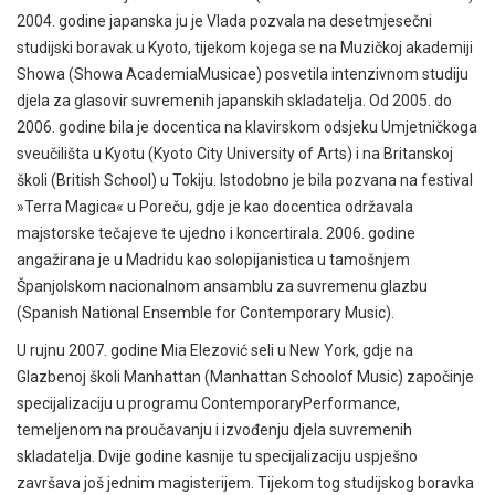
2004. godine japanska ju je Vlada pozvala na desetmjesečni
studijski boravak u Kyoto, tijekom kojega se na Muzičkoj akademiji
Showa (Showa AcademiaMusicae) posvetila intenzivnom studiju
djela za glasovir suvremenih japanskih skladatelja. Od 2005. do
2006. godine bila je docentica na klavirskom odsjeku Umjetničkoga
sveučilišta u Kyotu (Kyoto City University of Arts) i na Britanskoj
školi (British School) u Tokiju. Istodobno je bila pozvana na festival
»Terra Magica« u Poreču, gdje je kao docentica održavala
majstorske tečajeve te ujedno i koncertirala. 2006. godine
angažirana je u Madridu kao solopijanistica u tamošnjem
Španjolskom nacionalnom ansamblu za suvremenu glazbu
(Spanish National Ensemble for Contemporary Music).
U rujnu 2007. godine Mia Elezović seli u New York, gdje na
Glazbenoj školi Manhattan (Manhattan Schoolof Music) započinje
specijalizaciju u programu ContemporaryPerformance,
temeljenom na proučavanju i izvođenju djela suvremenih
skladatelja. Dvije godine kasnije tu specijalizaciju uspješno
završava još jednim magisterijem. Tijekom tog studijskog boravka