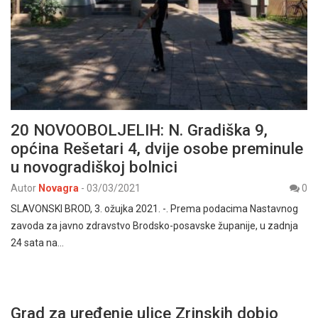
20 NOVOOBOLJELIH: N. Gradiška 9,
općina Rešetari 4, dvije osobe preminule
u novogradiškoj bolnici
Autor
Novagra
-
03/03/2021
0
SLAVONSKI BROD, 3. ožujka 2021. -. Prema podacima Nastavnog
zavoda za javno zdravstvo Brodsko-posavske županije, u zadnja
24 sata na…
Grad za uređenje ulice Zrinskih dobio