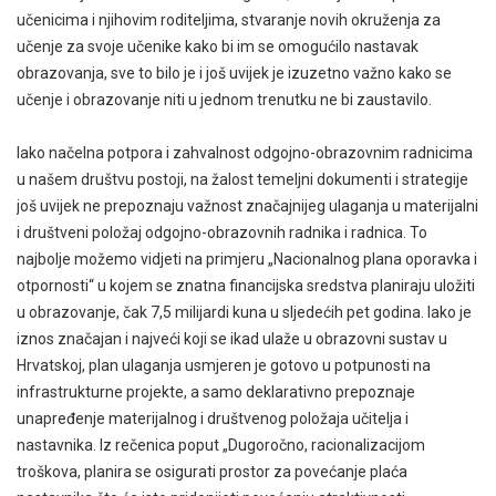
učenicima i njihovim roditeljima, stvaranje novih okruženja za
učenje za svoje učenike kako bi im se omogućilo nastavak
obrazovanja, sve to bilo je i još uvijek je izuzetno važno kako se
učenje i obrazovanje niti u jednom trenutku ne bi zaustavilo.
Iako načelna potpora i zahvalnost odgojno-obrazovnim radnicima
u našem društvu postoji, na žalost temeljni dokumenti i strategije
još uvijek ne prepoznaju važnost značajnijeg ulaganja u materijalni
i društveni položaj odgojno-obrazovnih radnika i radnica. To
najbolje možemo vidjeti na primjeru „Nacionalnog plana oporavka i
otpornosti“ u kojem se znatna financijska sredstva planiraju uložiti
u obrazovanje, čak 7,5 milijardi kuna u sljedećih pet godina. Iako je
iznos značajan i najveći koji se ikad ulaže u obrazovni sustav u
Hrvatskoj, plan ulaganja usmjeren je gotovo u potpunosti na
infrastrukturne projekte, a samo deklarativno prepoznaje
unapređenje materijalnog i društvenog položaja učitelja i
nastavnika. Iz rečenica poput „Dugoročno, racionalizacijom
troškova, planira se osigurati prostor za povećanje plaća