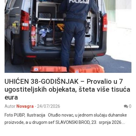
UHIĆEN 38-GODIŠNJAK – Provalio u 7
ugostiteljskih objekata, šteta više tisuća
eura
Autor
Novagra
-
24/07/2026
0
Foto PUBP, Ilustracija Otuđio novac, u jednom slučaju duhanske
proizvode, a u drugom sef SLAVONSKI BROD, 23. srpnja 2026.…