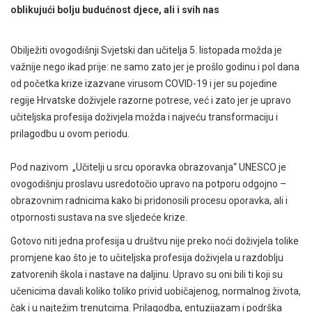
oblikujući bolju budućnost djece, ali i svih nas
Obilježiti ovogodišnji Svjetski dan učitelja 5. listopada možda je
važnije nego ikad prije: ne samo zato jer je prošlo godinu i pol dana
od početka krize izazvane virusom COVID-19 i jer su pojedine
regije Hrvatske doživjele razorne potrese, već i zato jer je upravo
učiteljska profesija doživjela možda i najveću transformaciju i
prilagodbu u ovom periodu.
Pod nazivom „Učitelji u srcu oporavka obrazovanja“ UNESCO je
ovogodišnju proslavu usredotočio upravo na potporu odgojno –
obrazovnim radnicima kako bi pridonosili procesu oporavka, ali i
otpornosti sustava na sve sljedeće krize.
Gotovo niti jedna profesija u društvu nije preko noći doživjela tolike
promjene kao što je to učiteljska profesija doživjela u razdoblju
zatvorenih škola i nastave na daljinu. Upravo su oni bili ti koji su
učenicima davali koliko toliko privid uobičajenog, normalnog života,
čak i u najtežim trenutcima. Prilagodba, entuzijazam i podrška