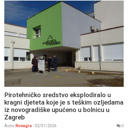
Pirotehničko sredstvo eksplodiralo u
kragni djeteta koje je s teškim ozljedama
iz novogradiške upućeno u bolnicu u
Zagreb
Autor
Novagra
-
02/01/2026
0