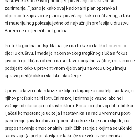
nastavnika što će isto pridonijeti povećanju atraktivnosti
zanimanja…“ jasno je kako ovaj Nacionalni plan oporavka i
otpornosti zapravo ne planira povećanje kako društvenog, a tako
ni materijalnog položaja jedne od najvažnijih profesija u društvu.
Barem ne u sljedećih pet godina.
Protekla godina podsjetila nas je i na to kako i koliko brinemo o
djeci u društvu. I mada je nakon svakog tragičnog slučaja fokus
javnosti i političara obično na sustavu socijalne zaštite, moramo se
podsjetiti kako u preventivnom djelovanju najveću ulogu imaju
upravo predškolsko i školsko okruženje.
Upravo u krizi i nakon krize, ozbiljno ulaganje u nositelje sustava, u
njihov profesionalni i stručni razvoj iznimno je važno, ako ne i
važnije od ulaganja u infrastrukturu. Brinuti o njihovoj dobrobiti kao
i jačati kompetencije učitelja i nastavnika za rad u vremenu post-
pandemije, jačati njihovu otpornost na krize koje nam slijede, na
prepoznavanje emocionalnih i psihičkih stanja s kojima se učenici
suočavaju (a pretpostavlja se kako će sve više i više učenika