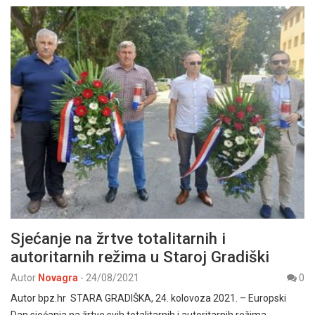
Sjećanje na žrtve totalitarnih i
autoritarnih režima u Staroj Gradiški
Autor
Novagra
-
24/08/2021
0
Autor bpz.hr STARA GRADIŠKA, 24. kolovoza 2021. – Europski
Dan sjećanja na žrtve svih totalitarnih i autoritarnih režima