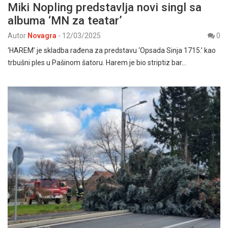
Miki Nopling predstavlja novi singl sa
albuma ‘MN za teatar’
Autor
Novagra
-
12/03/2025
0
‘HAREM’ je skladba rađena za predstavu ‘Opsada Sinja 1715.’ kao
trbušni ples u Pašinom šatoru. Harem je bio striptiz bar…