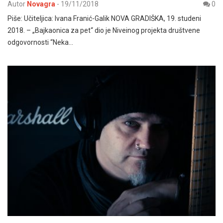
Autor
Novagra
-
19/11/2018
0
Piše: Učiteljica: Ivana Franić-Galik NOVA GRADIŠKA, 19. studeni
2018. – „Bajkaonica za pet“ dio je Niveinog projekta društvene
odgovornosti “Neka…