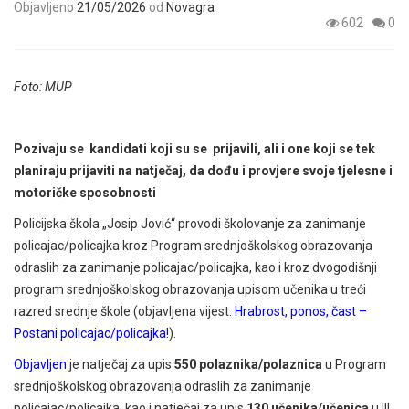
Objavljeno
21/05/2026
od
Novagra
602
0
Foto: MUP
Pozivaju se kandidati koji su se prijavili, ali i one koji se tek
planiraju prijaviti na natječaj, da dođu i provjere svoje tjelesne i
motoričke sposobnosti
Policijska škola „Josip Jović“ provodi školovanje za zanimanje
policajac/policajka kroz Program srednjoškolskog obrazovanja
odraslih za zanimanje policajac/policajka, kao i kroz dvogodišnji
program srednjoškolskog obrazovanja upisom učenika u treći
razred srednje škole (objavljena vijest:
Hrabrost, ponos, čast –
Postani policajac/policajka!
).
Objavljen
je natječaj za upis
550 polaznika/polaznica
u Program
srednjoškolskog obrazovanja odraslih za zanimanje
policajac/policajka, kao i natječaj za upis
130 učenika/učenica
u III.