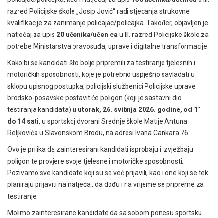
razred Policijske škole „Josip Jović“ radi stjecanja strukovne
kvalifikacije za zanimanje policajac/policajka. Također, objavljen je
natječaj za upis
20 učenika/učenica
u III. razred Policijske škole za
potrebe Ministarstva pravosuđa, uprave i digitalne transformacije.
Kako bi se kandidati što bolje pripremili za testiranje tjelesnih i
motoričkih sposobnosti, koje je potrebno uspješno savladati u
sklopu upisnog postupka, policijski službenici Policijske uprave
brodsko-posavske postavit će poligon (koji je sastavni dio
testiranja kandidata)
u utorak, 26. svibnja 2026. godine, od 11
do 14 sati
, u sportskoj dvorani Srednje škole Matije Antuna
Reljkovića u Slavonskom Brodu, na adresi Ivana Cankara 76.
Ovo je prilika da zainteresirani kandidati isprobaju i izvježbaju
poligon te provjere svoje tjelesne i motoričke sposobnosti.
Pozivamo sve kandidate koji su se već prijavili, kao i one koji se tek
planiraju prijaviti na natječaj, da dođu i na vrijeme se pripreme za
testiranje.
Molimo zainteresirane kandidate da sa sobom ponesu sportsku