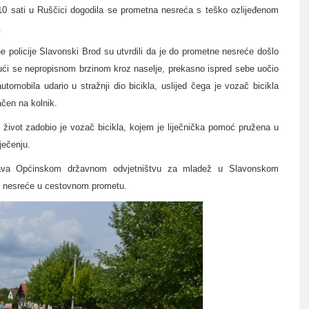
 sati u Ruščici dogodila se prometna nesreća s teško ozlijeđenom
.
 policije Slavonski Brod su utvrdili da je do prometne nesreće došlo
ćući se nepropisnom brzinom
kroz naselje, prekasno ispred sebe uočio
utomobila udario u stražnji dio bicikla,
uslijed čega je vozač bicikla
čen na kolnik.
 život zadobio je vozač bicikla, kojem je liječnička pomoć pružena u
ječenju.
ijava Općinskom državnom odvjetništvu za mladež u Slavonskom
ne nesreće u cestovnom prometu.