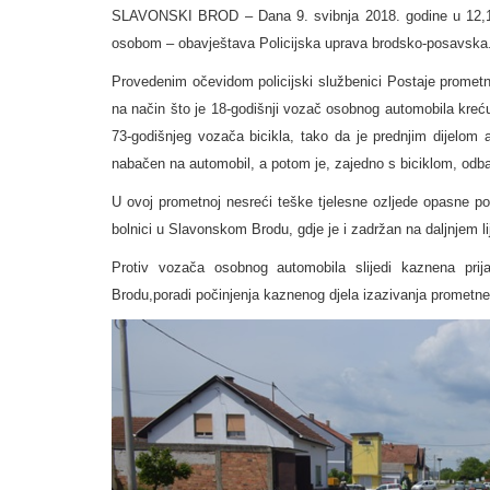
SLAVONSKI BROD – Dana 9. svibnja 2018. godine u 12,10
osobom – obavještava Policijska uprava brodsko-posavska
Provedenim očevidom policijski službenici Postaje prometne
na način što je 18-godišnji vozač osobnog automobila kre
73-godišnjeg vozača bicikla, tako da je prednjim dijelom a
nabačen na automobil, a potom je, zajedno s biciklom, odba
U ovoj prometnoj nesreći teške tjelesne ozljede opasne po
bolnici u Slavonskom Brodu, gdje je i zadržan na daljnjem li
Protiv vozača osobnog automobila slijedi kaznena pr
Brodu,poradi počinjenja kaznenog djela izazivanja promet