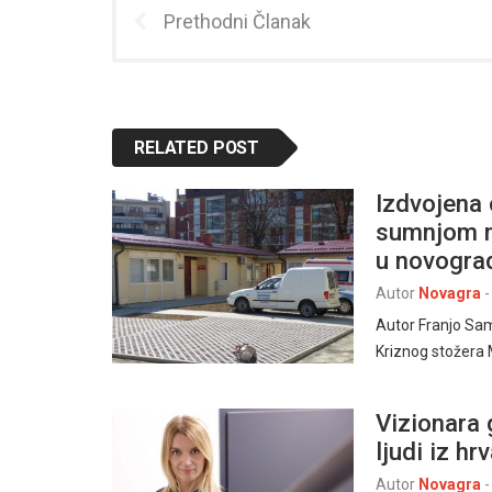
Prethodni Članak
RELATED POST
Izdvojena 
sumnjom n
u novogra
Autor
Novagra
-
Autor Franjo Sa
Kriznog stožera 
Vizionara 
ljudi iz h
Autor
Novagra
-