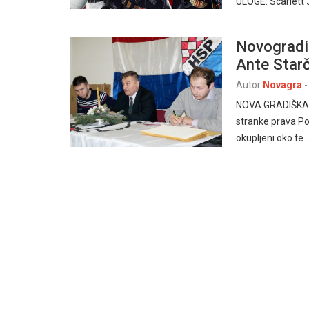
ULOGE: Scarlett 
Novogradiš
Ante Star
Autor
Novagra
-
NOVA GRADIŠKA –
stranke prava Po
okupljeni oko te