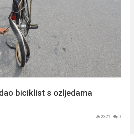
ao biciklist s ozljedama
2321
0