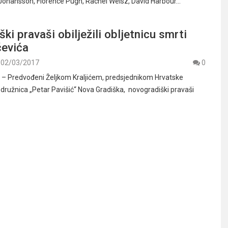
Johansson, Florence Pugh, Rachel Weisz, David Harbour…
ki pravaši obilježili obljetnicu smrti
čevića
02/03/2017
0
 Predvođeni Željkom Kraljićem, predsjednikom Hrvatske
družnica „Petar Pavišić“ Nova Gradiška, novogradiški pravaši
…