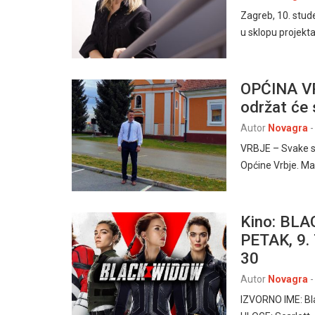
Zagreb, 10. stud
u sklopu projekta
OPĆINA VR
održat će
Autor
Novagra
-
VRBJE – Svake se
Općine Vrbje. Ma
Kino: BLA
PETAK, 9.
30
Autor
Novagra
-
IZVORNO IME: Bl