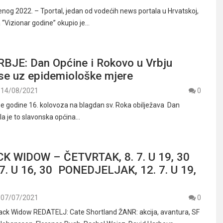
enog 2022. – Tportal, jedan od vodećih news portala u Hrvatskoj,
 “Vizionar godine” okupio je…
BJE: Dan Općine i Rokovo u Vrbju
 se uz epidemiološke mjere
14/08/2021
0
 godine 16. kolovoza na blagdan sv. Roka obilježava Dan
la je to slavonska općina…
CK WIDOW – ČETVRTAK, 8. 7. U 19, 30
 7. U 16, 30 PONEDJELJAK, 12. 7. U 19,
07/07/2021
0
ack Widow REDATELJ: Cate Shortland ŽANR: akcija, avantura, SF