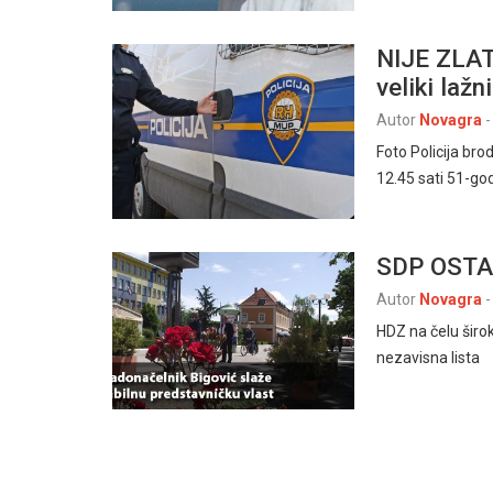
NIJE ZLAT
veliki lažn
Autor
Novagra
-
Foto Policija b
12.45 sati 51-god
SDP OSTA
Autor
Novagra
-
HDZ na čelu širo
nezavisna lista