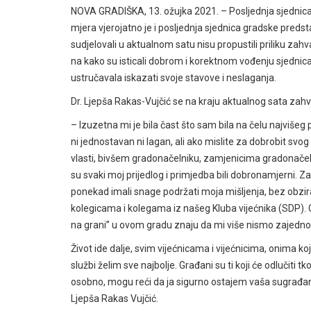
NOVA GRADIŠKA, 13. ožujka 2021. – Posljednja sjednic
mjera vjerojatno je i posljednja sjednica gradske preds
sudjelovali u aktualnom satu nisu propustili priliku zahv
na kako su isticali dobrom i korektnom vođenju sjednica i
ustručavala iskazati svoje stavove i neslaganja.
Dr. Ljepša Rakas-Vujčić se na kraju aktualnog sata zahva
– Izuzetna mi je bila čast što sam bila na čelu najvišeg
ni jednostavan ni lagan, ali ako mislite za dobrobit svog
vlasti, bivšem gradonačelniku, zamjenicima gradonačelnik
su svaki moj prijedlog i primjedba bili dobronamjerni.
ponekad imali snage podržati moja mišljenja, bez obzira 
kolegicama i kolegama iz našeg Kluba vijećnika (SDP). Od
na grani” u ovom gradu znaju da mi više nismo zajedno
Život ide dalje, svim vijećnicama i vijećnicima, onima koj
službi želim sve najbolje. Građani su ti koji će odlučiti t
osobno, mogu reći da ja sigurno ostajem vaša sugrađank
Ljepša Rakas Vujčić.