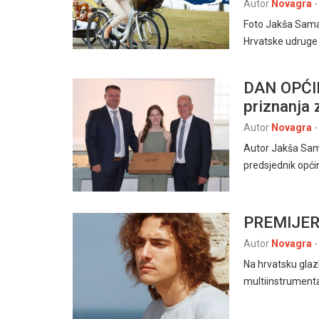
Autor
Novagra
-
Foto Jakša Sama
Hrvatske udruge
DAN OPĆIN
priznanja
Autor
Novagra
-
Autor Jakša Sam
predsjednik opći
PREMIJERN
Autor
Novagra
-
Na hrvatsku glazb
multiinstrumental