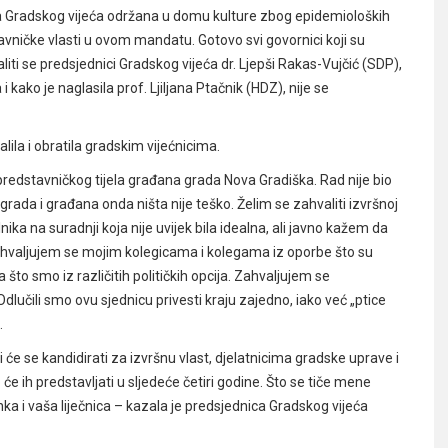
a Gradskog vijeća održana u domu kulture zbog epidemioloških
tavničke vlasti u ovom mandatu. Gotovo svi govornici koji su
aliti se predsjednici Gradskog vijeća dr. Ljepši Rakas-Vujčić (SDP),
 kako je naglasila prof. Ljiljana Ptačnik (HDZ), nije se
lila i obratila gradskim vijećnicima.
 predstavničkog tijela građana grada Nova Gradiška. Rad nije bio
 grada i građana onda ništa nije teško. Želim se zahvaliti izvršnoj
a na suradnji koja nije uvijek bila idealna, ali javno kažem da
 Zahvaljujem se mojim kolegicama i kolegama iz oporbe što su
što smo iz različitih političkih opcija. Zahvaljujem se
lučili smo ovu sjednicu privesti kraju zajedno, iako već „ptice
.
i će se kandidirati za izvršnu vlast, djelatnicima gradske uprave i
ko će ih predstavljati u sljedeće četiri godine. Što se tiče mene
a i vaša liječnica – kazala je predsjednica Gradskog vijeća