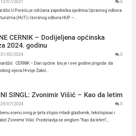
12/07/2021
0
rdžić U Poreču je održana zajednička sjednica Upravnog odbora
 turizma (HUT) i Izvršnog odbora HUP –…
E CERNIK – Dodijeljena općinska
 za 2024. godinu
31/05/2024
0
ardžić CERNIK – Dan općine bio je i ove godine prigoda da
nskog vijeća Hrvoje Žakić…
I SINGL: Zvonimir Višić – Kao da letim
29/07/2024
0
enu scenu ovog je ljeta stupio mladi glazbenik, tekstopisac i
ist Zvonimir Višić. Predstavlja se singlom “Kao da letim”,…