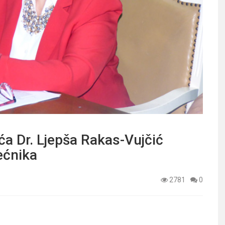
ća Dr. Ljepša Rakas-Vujčić
ećnika
2781
0