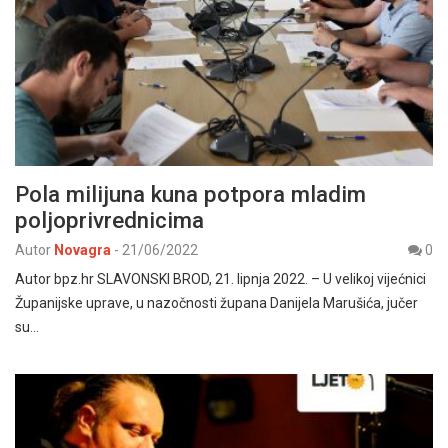
Pola milijuna kuna potpora mladim
poljoprivrednicima
Autor
Novagra
-
21/06/2022
0
Autor bpz.hr SLAVONSKI BROD, 21. lipnja 2022. – U velikoj vijećnici
Županijske uprave, u nazočnosti župana Danijela Marušića, jučer
su…