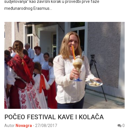
sudjelovanja“ kao završni korak u provedbi prve faze
međunarodnog Erasmus…
POČEO FESTIVAL KAVE I KOLAČA
Autor
Novagra
-
27/08/2017
0