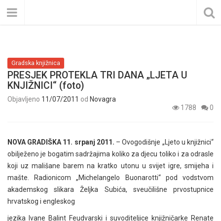
Gradska knjižnica
PRESJEK PROTEKLA TRI DANA „LJETA U
KNJIŽNICI“ (foto)
Objavljeno
11/07/2011
od
Novagra
1788
0
NOVA GRADIŠKA 11. srpanj 2011.
– Ovogodišnje „Ljeto u knjižnici“
obilježeno je bogatim sadržajima koliko za djecu toliko i za odrasle
koji uz mališane barem na kratko utonu u svijet igre, smijeha i
mašte. Radionicom „Michelangelo Buonarotti“ pod vodstvom
akademskog slikara Željka Subića, sveučilišne prvostupnice
hrvatskog i engleskog
jezika Ivane Balint Feudvarski i suvoditeljice knjižničarke Renate