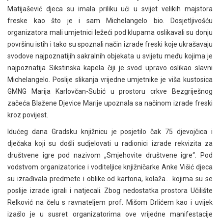
Matijašević djeca su imala priliku ući u svijet velikih majstora
freske kao što je i sam Michelangelo bio. Dosjetljivošću
organizatora mali umjetnici ležeći pod klupama oslikavali su donju
površinu istih i tako su spoznali način izrade freski koje ukrašavaju
svodove najpoznatijih sakralnih objekata u svijetu među kojima je
najpoznatija Sikstinska kapela čiji je svod upravo oslikao slavni
Michelangelo. Poslije slikanja vrijedne umjetnike je viša kustosica
GMNG Marija Karlovčan-Subić u prostoru crkve Bezgriješnog
začeća Blažene Djevice Marije upoznala sa načinom izrade freski
kroz povijest.
Idućeg dana Gradsku knjižnicu je posjetilo čak 75 djevojčica i
dječaka koji su došli sudjelovati u radionici izrade rekvizita za
društvene igre pod nazivom „Smjehovite društvene igre“. Pod
vodstvom organizatorice i voditeljice knjižničarke Anke Višić djeca
su izrađivala predmete i oblike od kartona, kolaža… kojima su se
poslije izrade igrali i natjecali. Zbog nedostatka prostora Učilište
Relković na čelu s ravnateljem prof. Mišom Drlićem kao i uvijek
izašlo je u susret organizatorima ove vrijedne manifestacije