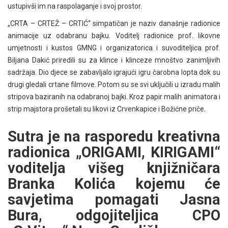
ustupivši im na raspolaganje i svoj prostor.
„CRTA – CRTEŽ – CRTIĆ“ simpatičan je naziv današnje radionice
animacije uz odabranu bajku. Voditelj radionice prof. likovne
umjetnosti i kustos GMNG i organizatorica i suvoditeljica prof.
Biljana Dakić priredili su za klince i klinceze mnoštvo zanimljivih
sadržaja. Dio djece se zabavljalo igrajući igru čarobna lopta dok su
drugi gledali crtane filmove. Potom su se svi uključili u izradu malih
stripova baziranih na odabranoj bajki. Kroz papir malih animatora i
strip majstora prošetali su likovi iz Crvenkapice i Božićne priče.
Sutra je na rasporedu kreativna
radionica „ORIGAMI, KIRIGAMI“
voditelja višeg knjižničara
Branka Kolića kojemu će
savjetima pomagati Jasna
Bura, odgojiteljica CPO