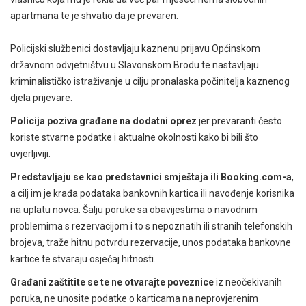
apartmana te je shvatio da je prevaren.
Policijski službenici dostavljaju kaznenu prijavu Općinskom
državnom odvjetništvu u Slavonskom Brodu te nastavljaju
kriminalističko istraživanje u cilju pronalaska počinitelja kaznenog
djela prijevare.
Policija poziva građane na dodatni oprez
jer prevaranti često
koriste stvarne podatke i aktualne okolnosti kako bi bili što
uvjerljiviji.
Predstavljaju se kao predstavnici smještaja ili Booking.com-a
,
a cilj im je krađa podataka bankovnih kartica ili navođenje korisnika
na uplatu novca. Šalju poruke sa obavijestima o navodnim
problemima s rezervacijom i to s nepoznatih ili stranih telefonskih
brojeva, traže hitnu potvrdu rezervacije, unos podataka bankovne
kartice te stvaraju osjećaj hitnosti.
Građani zaštitite se te ne otvarajte poveznice
iz neočekivanih
poruka, ne unosite podatke o karticama na neprovjerenim