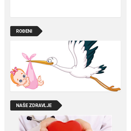
ROĐENI
NAŠE ZDRAVLJE