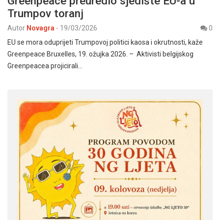
Greenpeace preuredio sjedište EU-a u
Trumpov toranj
Autor
Novagra
-
19/03/2026
0
EU se mora oduprijeti Trumpovoj politici kaosa i okrutnosti, kaže
Greenpeace Bruxelles, 19. ožujka 2026. – Aktivisti belgijskog
Greenpeacea projicirali…