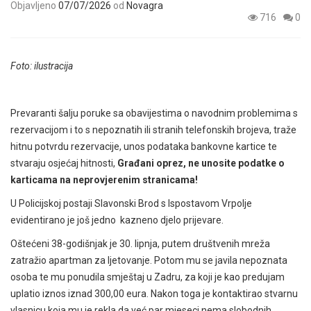
Objavljeno
07/07/2026
od
Novagra
716
0
Foto: ilustracija
Prevaranti šalju poruke sa obavijestima o navodnim problemima s
rezervacijom i to s nepoznatih ili stranih telefonskih brojeva, traže
hitnu potvrdu rezervacije, unos podataka bankovne kartice te
stvaraju osjećaj hitnosti,
Građani oprez, ne unosite podatke o
karticama na neprovjerenim stranicama!
U Policijskoj postaji Slavonski Brod s Ispostavom Vrpolje
evidentirano je još jedno kazneno djelo prijevare.
Oštećeni 38-godišnjak je 30. lipnja, putem društvenih mreža
zatražio apartman za ljetovanje. Potom mu se javila nepoznata
osoba te mu ponudila smještaj u Zadru, za koji je kao predujam
uplatio iznos iznad 300,00 eura. Nakon toga je kontaktirao stvarnu
vlasnicu koja mu je rekla da već par mjeseci nema slobodnih