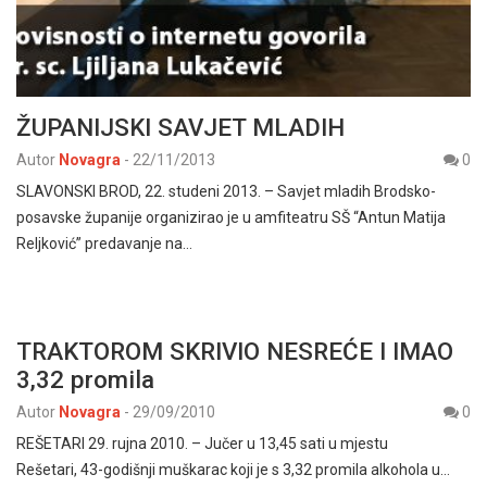
ŽUPANIJSKI SAVJET MLADIH
Autor
Novagra
-
22/11/2013
0
SLAVONSKI BROD, 22. studeni 2013. – Savjet mladih Brodsko-
posavske županije organizirao je u amfiteatru SŠ “Antun Matija
Reljković” predavanje na…
TRAKTOROM SKRIVIO NESREĆE I IMAO
3,32 promila
Autor
Novagra
-
29/09/2010
0
REŠETARI 29. rujna 2010. – Jučer u 13,45 sati u mjestu
Rešetari, 43-godišnji muškarac koji je s 3,32 promila alkohola u…