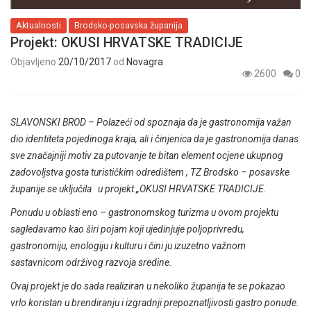
Aktualnosti
Brodsko-posavska županija
Projekt: OKUSI HRVATSKE TRADICIJE
Objavljeno
20/10/2017
od
Novagra
2600
0
SLAVONSKI BROD – Polazeći od spoznaja da je gastronomija važan
dio identiteta pojedinoga kraja, ali i činjenica da je gastronomija danas
sve značajniji motiv za putovanje te bitan element ocjene ukupnog
zadovoljstva gosta turističkim odredištem , TZ Brodsko – posavske
županije se uključila u projekt „OKUSI HRVATSKE TRADICIJE.
Ponudu u oblasti eno – gastronomskog turizma u ovom projektu
sagledavamo kao širi pojam koji ujedinjuje poljoprivredu,
gastronomiju, enologiju i kulturu i čini ju izuzetno važnom
sastavnicom održivog razvoja sredine.
Ovaj projekt je do sada realiziran u nekoliko županija te se pokazao
vrlo koristan u brendiranju i izgradnji prepoznatljivosti gastro ponude.