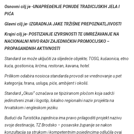
Osnovni cilj je -UNAPREĐENJE PONUDE TRADICIJSKIH JELA I
PIĆA
Glavni cilj je- IZGRADNJA JAKE TRŽIŠNE PREPOZNATLJIVOSTI
Krajni cilj je- POSTIZANJE IZVRSNOSTI TE UMREŽAVANJE NA
NACIONALNI NIVO RADI ZAJEDNIČKIH PROMOCIJSKO –
PROPAGANDNIH AKTIVNOSTI
Standard se može uključiti za slijedeće objekte; TOSG, kušaonica, etno
kuća, gostionica, krčma, restoran, kavana, hotel.
Prilikom odabira nosioca standarda provodi se vrednovanje u pet
kategorija; hrana, usluga, piće, ambijent i okoliš.
Standard „Okusi“ označava se tipiziranom pločom koja sadrži
jedinstveni znak i logotip, lokalno regionalni naziv projekta na
hrvatskom i engleskom jeziku.
Budući da Turistička zajednica ima pravo prilagoditi projekt nazivu
svoje destinacije, TZ Brodsko – posavske županije se nakon
konzultacija sa strukom i kompetentnim pojedincima odlučila ovaj