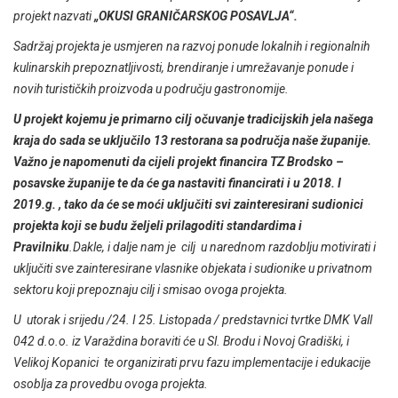
projekt nazvati
„OKUSI GRANIČARSKOG POSAVLJA“.
Sadržaj projekta je usmjeren na razvoj ponude lokalnih i regionalnih
kulinarskih prepoznatljivosti, brendiranje i umrežavanje ponude i
novih turističkih proizvoda u području gastronomije.
U projekt kojemu je primarno cilj očuvanje tradicijskih jela našega
kraja do sada se uključilo 13 restorana sa područja naše županije.
Važno je napomenuti da cijeli projekt financira TZ Brodsko –
posavske županije te da će ga nastaviti financirati i u 2018. I
2019.g. , tako da će se moći uključiti svi zainteresirani sudionici
projekta koji se budu željeli prilagoditi standardima i
Pravilniku
.Dakle, i dalje nam je cilj u narednom razdoblju motivirati i
uključiti sve zainteresirane vlasnike objekata i sudionike u privatnom
sektoru koji prepoznaju cilj i smisao ovoga projekta.
U utorak i srijedu /24. I 25. Listopada / predstavnici tvrtke DMK Vall
042 d.o.o. iz Varaždina boraviti će u Sl. Brodu i Novoj Gradiški, i
Velikoj Kopanici te organizirati prvu fazu implementacije i edukacije
osoblja za provedbu ovoga projekta.