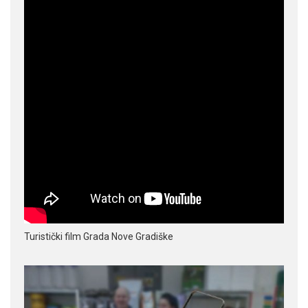
Turistički film Grada Nove Gradiške