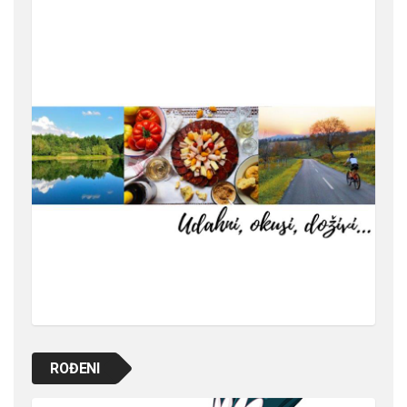
ROĐENI