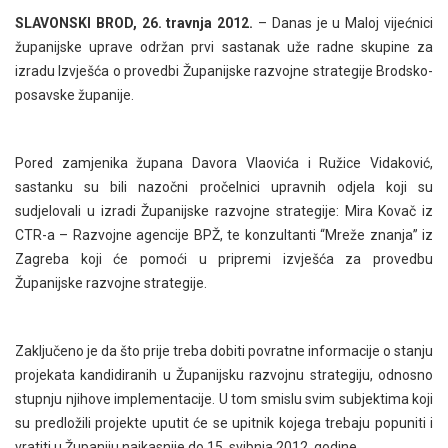
SLAVONSKI BROD, 26. travnja 2012.
– Danas je u Maloj vijećnici
županijske uprave održan prvi sastanak uže radne skupine za
izradu Izvješća o provedbi Županijske razvojne strategije Brodsko-
posavske županije.
Pored zamjenika župana Davora Vlaovića i Ružice Vidaković,
sastanku su bili nazočni pročelnici upravnih odjela koji su
sudjelovali u izradi Županijske razvojne strategije: Mira Kovač iz
CTR-a – Razvojne agencije BPŽ, te konzultanti “Mreže znanja” iz
Zagreba koji će pomoći u pripremi izvješća za provedbu
Županijske razvojne strategije.
Zaključeno je da što prije treba dobiti povratne informacije o stanju
projekata kandidiranih u Županijsku razvojnu strategiju, odnosno
stupnju njihove implementacije. U tom smislu svim subjektima koji
su predložili projekte uputit će se upitnik kojega trebaju popuniti i
vratiti u Županiju najkasnije do 15. svibnja 2012. godine.