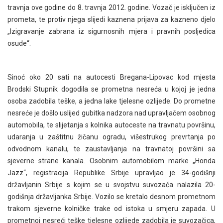
travnja ove godine do 8. travnja 2012. godine. Vozač je isključen iz
prometa, te protiv njega slijedi kaznena prijava za kazneno djelo
„Izigravanje zabrana iz sigurnosnih mjera i pravnih posljedica
osude“.
Sinoć oko 20 sati na autocesti Bregana-Lipovac kod mjesta
Brodski Stupnik dogodila se prometna nesreća u kojoj je jedna
osoba zadobila teške, a jedna lake tjelesne ozlijede. Do prometne
nesreće je došlo uslijed gubitka nadzora nad upravljačem osobnog
automobila, te slijetanja s kolnika autoceste na travnatu površinu,
udaranja u zaštitnu žičanu ogradu, višestrukog prevrtanja po
odvodnom kanalu, te zaustavljanja na travnatoj površini sa
sjeverne strane kanala. Osobnim automobilom marke „Honda
Jazz“, registracija Republike Srbije upravljao je 34-godišnji
državljanin Srbije s kojim se u svojstvu suvozača nalazila 20-
godišnja državljanka Srbije. Vozilo se kretalo desnom prometnom
trakom sjeverne kolničke trake od istoka u smjeru zapada. U
prometnoj nesreći teške tjelesne ozlijede zadobila je suvozačica,