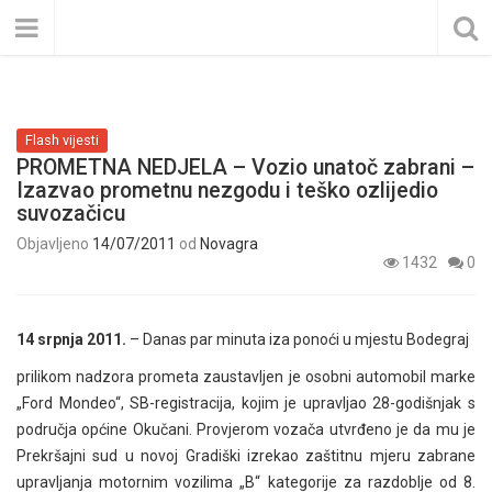
Flash vijesti
PROMETNA NEDJELA – Vozio unatoč zabrani –
Izazvao prometnu nezgodu i teško ozlijedio
suvozačicu
Objavljeno
14/07/2011
od
Novagra
1432
0
14 srpnja 2011.
– Danas par minuta iza ponoći u mjestu Bodegraj
prilikom nadzora prometa zaustavljen je osobni automobil marke
„Ford Mondeo“, SB-registracija, kojim je upravljao 28-godišnjak s
područja općine Okučani. Provjerom vozača utvrđeno je da mu je
Prekršajni sud u novoj Gradiški izrekao zaštitnu mjeru zabrane
upravljanja motornim vozilima „B“ kategorije za razdoblje od 8.