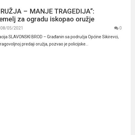
RUŽJA – MANJE TRAGEDIJA”:
emelj za ogradu iskopao oružje
08/05/2021
0
racija SLAVONSKI BROD – Građanin sa područja Općine Sikirevci,
agovoljnoj predaji oružja, pozvao je policijske…