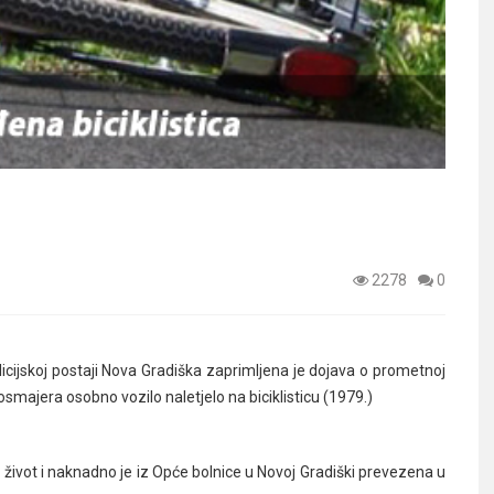
2278
0
icijskoj postaji Nova Gradiška zaprimljena je dojava o prometnoj
trosmajera osobno vozilo naletjelo na biciklisticu (1979.)
o život i naknadno je iz Opće bolnice u Novoj Gradiški prevezena u