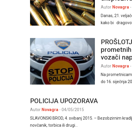
Autor
Novagra
-
Danas, 21. veljač
kako bi dragovo
PROŠLOTJ
prometnih
vozači nap
Autor
Novagra
-
Na prometnicama 
do 16. siječnja 
POLICIJA UPOZORAVA
Autor
Novagra
-
04/05/2015
SLAVONSKI BROD, 4. svibanj 2015. – Bezobzirnim kradljiv
novčanik, torbica ili drugi…