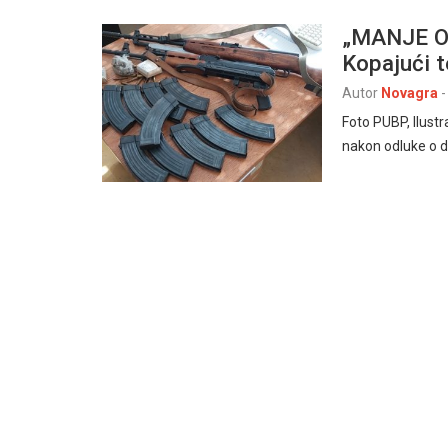
„MANJE O
Kopajući t
Autor
Novagra
-
Foto PUBP, Ilust
nakon odluke o dr