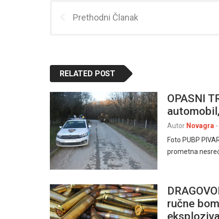
Prethodni Članak
RELATED POST
OPASNI TR
automobil,
Autor
Novagra
-
Foto PUBP PIVARE
prometna nesreća
DRAGOVOL
ručne bomb
eksploziv