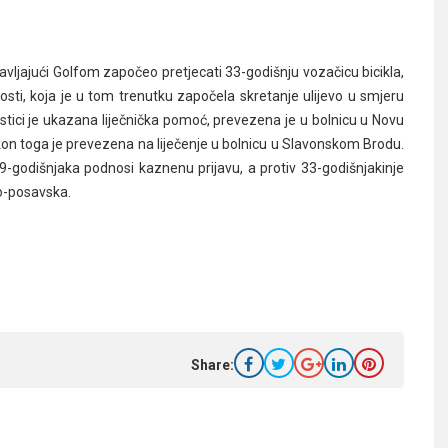
avljajući Golfom započeo pretjecati 33-godišnju vozačicu bicikla,
sti, koja je u tom trenutku započela skretanje ulijevo u smjeru
klistici je ukazana liječnička pomoć, prevezena je u bolnicu u Novu
akon toga je prevezena na liječenje u bolnicu u Slavonskom Brodu.
39-godišnjaka podnosi kaznenu prijavu, a protiv 33-godišnjakinje
ko-posavska.
Share: