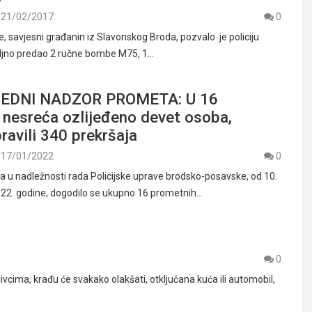
21/02/2017
0
e, savjesni građanin iz Slavonskog Broda, pozvalo je policiju
ljno predao 2 ručne bombe M75, 1…
EDNI NADZOR PROMETA: U 16
 nesreća ozlijeđeno devet osoba,
ravili 340 prekršaja
17/01/2022
0
u nadležnosti rada Policijske uprave brodsko-posavske, od 10.
2022. godine, dogodilo se ukupno 16 prometnih…
0
cima, krađu će svakako olakšati, otključana kuća ili automobil,