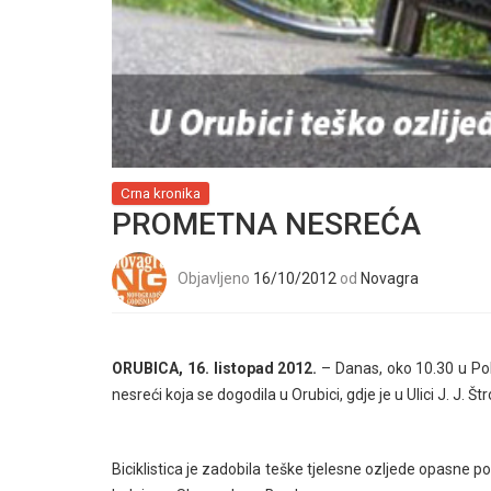
Crna kronika
PROMETNA NESREĆA
Objavljeno
16/10/2012
od
Novagra
ORUBICA, 16. listopad 2012.
– Danas, oko 10.30 u Pol
nesreći koja se dogodila u Orubici, gdje je u Ulici J. J. Š
Biciklistica je zadobila teške tjelesne ozljede opasne p