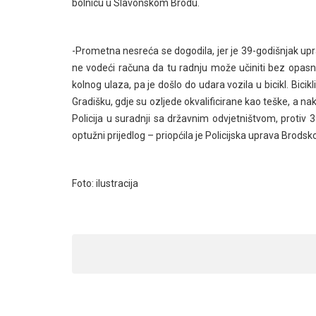
bolnicu u Slavonskom Brodu.
-Prometna nesreća se dogodila, jer je 39-godišnjak upr
ne vodeći računa da tu radnju može učiniti bez opasno
kolnog ulaza, pa je došlo do udara vozila u bicikl. Bici
Gradišku, gdje su ozljede okvalificirane kao teške, a n
Policija u suradnji sa državnim odvjetništvom, protiv 
optužni prijedlog – priopćila je Policijska uprava Brods
Foto: ilustracija