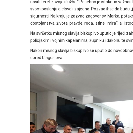
nositi terete svoje službe.“ Posebno je istaknuo važnos
svom poslanju djelovali zajedno. Pozvao ih je da budu „
sigurnosti. Na kraju je zazvao zagovor sv. Marka, potakn
dostojanstva, života, pravde, reda, istine i mira“, ali is
Na svršetku misnog slavlja biskup Ivo uputio je riječi zah
policijskim i vojnim kapelanima, župniku i đakonu te sv
Nakon misnog slavlja biskup Ivo se uputio do novoobnov
obred blagoslova.