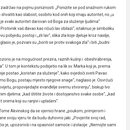
 se zadržao na pojmu poniznosti: „Ponizite se pod snažnom rukom
vatiti kao slabost, osobito kod onih koji imaju autoritet, no „u
je svaki autoritet darovan od Boga za služenje ljudima“.
rotivnik vaš đavao kao ričući lav obilazi“, istaknuo je simboliku
bjedu, postoji i „zli lav“, slika zla koje djeluje kroz nasilje,
glasio je, pozvani su „boriti se protiv svakoga zla“ i biti „budni
zorio je na mogućnost prezira, raznih kušnji i obeshrabrenja,
. U tom je kontekstu podsjetio na lik sv. Marka koji je, prema
nije postao „koristan za služenje“, kako svjedoči sveti Pavao
amo Bogu, postaju mjesto njegove snage“, naglasio je. Osvrćući
ijetu, propovijedajte evanđelje svemu stvorenju“, biskup Ivo
nim djelima: „kad štitite živote i dostojanstvo svake osobe“, „kad
onima koji su ranjivi i uplašeni“.
a Tome Akvinskog da se vjernici hrane „poukom, primjerom i
ne svoju vjeru te da budu duhovno jaki. „Povjerite svoj rad,
io je, upozorivši i na opasnost samoće i izolacije: „Nemojte sami