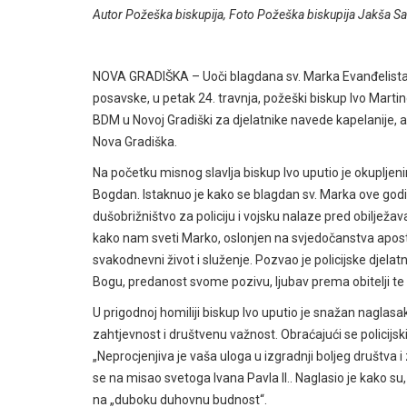
Autor Požeška biskupija, Foto Požeška biskupija Jakša S
NOVA GRADIŠKA – Uoči blagdana sv. Marka Evanđelista, z
posavske, u petak 24. travnja, požeški biskup Ivo Martin
BDM u Novoj Gradiški za djelatnike navede kapelanije, 
Nova Gradiška.
Na početku misnog slavlja biskup Ivo uputio je okuplj
Bogdan. Istaknuo je kako se blagdan sv. Marka ove godine
dušobrižništvo za policiju i vojsku nalaze pred obilježa
kako nam sveti Marko, oslonjen na svjedočanstva apostol
svakodnevni život i služenje. Pozvao je policijske djel
Bogu, predanost svome pozivu, ljubav prema obitelji t
U prigodnoj homiliji biskup Ivo uputio je snažan naglasak
zahtjevnost i društvenu važnost. Obraćajući se policijsk
„Neprocjenjiva je vaša uloga u izgradnji boljeg društva i
se na misao svetoga Ivana Pavla II.. Naglasio je kako su, 
na „duboku duhovnu budnost“.