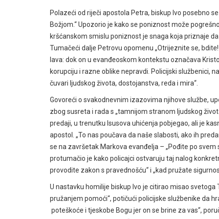
Polazeći od riječi apostola Petra, biskup Ivo posebno
Božjom.“ Upozorio je kako se poniznost može pogrešno sh
kršćanskom smislu poniznost je snaga koja priznaje da 
Tumačeći dalje Petrovu opomenu „Otrijeznite se, bdite! P
lava: dok on u evanđeoskom kontekstu označava Kristovu po
korupciju i razne oblike nepravdi. Policijski službenici, na
čuvari ljudskog života, dostojanstva, reda i mira“.
Govoreći o svakodnevnim izazovima njihove službe, upo
zbog susreta i rada s „tamnijom stranom ljudskog života“
predaji, u trenutku Isusova uhićenja pobjegao, ali je kas
apostol. „To nas poučava da naše slabosti, ako ih pred
se na završetak Markova evanđelja – „Pođite po svem sv
protumačio je kako policajci ostvaruju taj nalog konkret
provodite zakon s pravednošću“ i „kad pružate sigurnost 
U nastavku homilije biskup Ivo je citirao misao svetog
pružanjem pomoći“, potičući policijske službenike da hra
poteškoće i tjeskobe Bogu jer on se brine za vas“, poruč