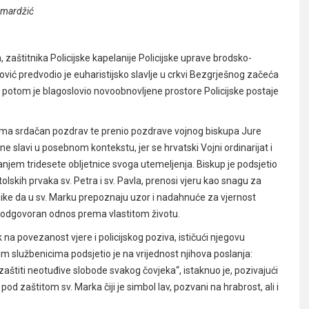
amardžić
aštitnika Policijske kapelanije Policijske uprave brodsko-
ović predvodio je euharistijsko slavlje u crkvi Bezgrješnog začeća
a potom je blagoslovio novoobnovljene prostore Policijske postaje
enima srdačan pozdrav te prenio pozdrave vojnog biskupa Jure
 slavi u posebnom kontekstu, jer se hrvatski Vojni ordinarijat i
vanjem tridesete obljetnice svoga utemeljenja. Biskup je podsjetio
skih prvaka sv. Petra i sv. Pavla, prenosi vjeru kao snagu za
atnike da u sv. Marku prepoznaju uzor i nadahnuće za vjernost
e odgovoran odnos prema vlastitom životu.
 na povezanost vjere i policijskog poziva, ističući njegovu
im službenicima podsjetio je na vrijednost njihova poslanja:
 zaštiti neotuđive slobode svakog čovjeka“, istaknuo je, pozivajući
pod zaštitom sv. Marka čiji je simbol lav, pozvani na hrabrost, ali i