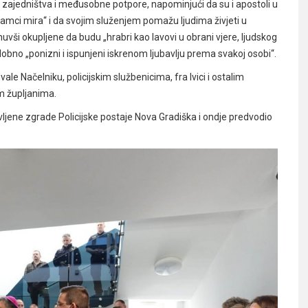
t zajedništva i međusobne potpore, napominjući da su i apostoli u
jamci mira“ i da svojim služenjem pomažu ljudima živjeti u
uvši okupljene da budu „hrabri kao lavovi u obrani vjere, ljudskog
todobno „ponizni i ispunjeni iskrenom ljubavlju prema svakoj osobi“.
vale Načelniku, policijskim službenicima, fra Ivici i ostalim
im župljanima.
ljene zgrade Policijske postaje Nova Gradiška i ondje predvodio