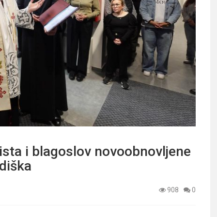
ista i blagoslov novoobnovljene
adiška
908
0