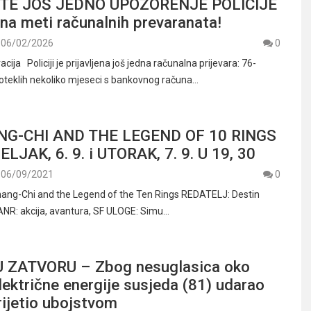
TE JOŠ JEDNO UPOZORENJE POLICIJE
na meti računalnih prevaranata!
06/02/2026
0
acija Policiji je prijavljena još jedna računalna prijevara: 76-
proteklih nekoliko mjeseci s bankovnog računa…
ANG-CHI AND THE LEGEND OF 10 RINGS
LJAK, 6. 9. i UTORAK, 7. 9. U 19, 30
06/09/2021
0
ang-Chi and the Legend of the Ten Rings REDATELJ: Destin
ANR: akcija, avantura, SF ULOGE: Simu…
 ZATVORU – Zbog nesuglasica oko
lektrične energije susjeda (81) udarao
rijetio ubojstvom