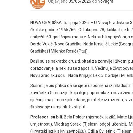
Objavljeno
05/06/2026
od
Novagra
NOVA GRADIŠKA, 5, lipnja 2026. – U Novoj Gradiški se 3
školske godine 1965./66. Od ukupno 28, koliko ih je te š
obilježiti 60-godišnjicu mature. Neki su bili spriječeni, a 
Đorđe Vukić (Nova Gradiška, Nada Krnjajić Lekić (Beog
Gradiška) i Milenko Rosić (Ptuj).
Došli su se nakratko družiti, pitati za zdravlje i životni
obrazovanje, a neki su se zaposlili. Većinu je život odv
Novu Gradišku došli Nada Krnjajić Lekić iz Srbije i Milenk
Susret je bio prilika da se sjete uspomena iz mladosti 
završetka Gimnazije koja ih je pripremila za novo život
sjećanja na gimnazijske dane, prijatelje iz razreda, ra
školovanje usmjerili životi put.
Profesori su bili
: Bela Polgar (njemački jezik), Mate Ljub
umjetnosti), Miodrag Šorak, (Tjelesni odgoj učenici), 
(Hrvatski jezik s književnošću), Otilija Cvijetinić (Tjel