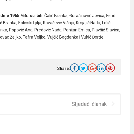
dine 1965./66. su bili
: Čalić Branka, Đurašinović Jovica, Ferić
Branka, Kolinski Ljilja, Kovačević Višnja, Krnjajić Nada, Lolić
nka, Popović Ana, Predović Nada, Panijan Emica, Plavšić Slavica,
vac Željko, Tafra Veljko, Vujčić Bogdanka i Vukić Đorđe.
Share:
Sljedeći članak