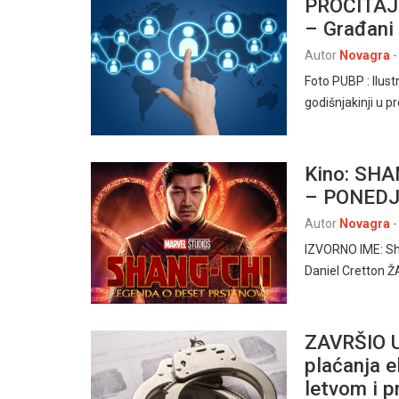
PROČITAJ
– Građani 
Autor
Novagra
-
Foto PUBP : Ilustr
godišnjakinji u 
Kino: SH
– PONEDJE
Autor
Novagra
-
IZVORNO IME: Sh
Daniel Cretton Ž
ZAVRŠIO U
plaćanja e
letvom i p