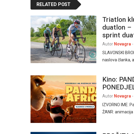
RELATED POST
Triatlon k
duatlon – 
sprint dua
Autor
Novagra
-
SLAVONSKI BROD –
naslova članka, a
Kino: PAND
PONEDJELJ
Autor
Novagra
-
IZVORNO IME: Pan
ŽANR: animacij