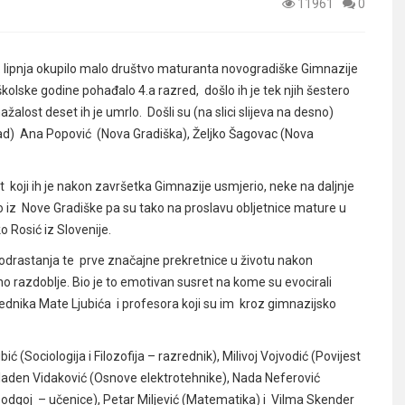
11961
0
. lipnja okupilo malo društvo maturanta novogradiške Gimnazije
kolske godine pohađalo 4.a razred, došlo ih je tek njih šestero
nažalost deset ih je umrlo. Došli su (na slici slijeva na desno)
rad) Ana Popović (Nova Gradiška), Željko Šagovac (Nova
 put koji ih je nakon završetka Gimnazije usmjerio, neke na daljnje
eo iz Nove Gradiške pa su tako na proslavu obljetnice mature u
o Rosić iz Slovenije.
i odrastanja te prve značajne prekretnice u životu nakon
no razdoblje. Bio je to emotivan susret na kome su evocirali
zrednika Mate Ljubića i profesora koji su im kroz gimnazijsko
ić (Sociologija i Filozofija – razrednik), Milivoj Vojvodić (Povijest
Mladen Vidaković (Osnove elektrotehnike), Nada Neferović
esni odgoj – učenice), Petar Miljević (Matematika) i Vilma Skender