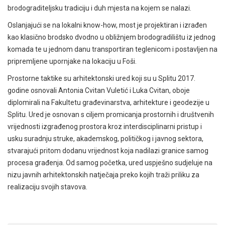
brodograditeljsku tradiciju i duh mjesta na kojem se nalazi.
Oslanjajući se na lokalni know-how, most je projektiran i izrađen
kao klasično brodsko dvodno u obližnjem brodogradilištu iz jednog
komada te u jednom danu transportiran teglenicom i postavljen na
pripremljene upornjake na lokaciju u Foši.
Prostorne taktike su arhitektonski ured koji su u Splitu 2017.
godine osnovali Antonia Cvitan Vuletić i Luka Cvitan, oboje
diplomirali na Fakultetu građevinarstva, arhitekture i geodezije u
Splitu. Ured je osnovan s ciljem promicanja prostornih i društvenih
vrijednosti izgrađenog prostora kroz interdisciplinarni pristup i
usku suradnju struke, akademskog, političkog i javnog sektora,
stvarajući pritom dodanu vrijednost koja nadilazi granice samog
procesa građenja. Od samog početka, ured uspješno sudjeluje na
nizu javnih arhitektonskih natječaja preko kojih traži priliku za
realizaciju svojih stavova.