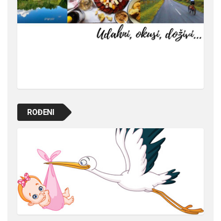
ROĐENI