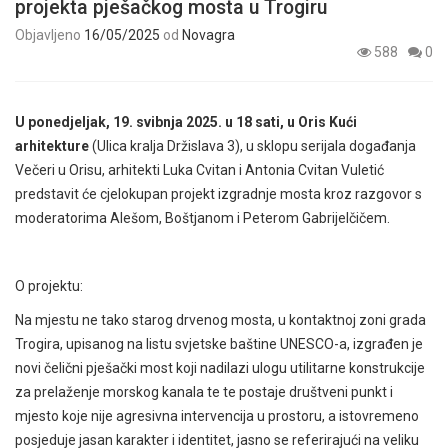
projekta pješačkog mosta u Trogiru
Objavljeno
16/05/2025
od
Novagra
588
0
U ponedjeljak, 19. svibnja 2025. u 18 sati, u Oris Kući
arhitekture
(Ulica kralja Držislava 3), u sklopu serijala događanja
Večeri u Orisu, arhitekti Luka Cvitan i Antonia Cvitan Vuletić
predstavit će cjelokupan projekt izgradnje mosta kroz razgovor s
moderatorima Alešom, Boštjanom i Peterom Gabrijelčičem.
O projektu:
Na mjestu ne tako starog drvenog mosta, u kontaktnoj zoni grada
Trogira, upisanog na listu svjetske baštine UNESCO-a, izgrađen je
novi čelični pješački most koji nadilazi ulogu utilitarne konstrukcije
za prelaženje morskog kanala te te postaje društveni punkt i
mjesto koje nije agresivna intervencija u prostoru, a istovremeno
posjeduje jasan karakter i identitet, jasno se referirajući na veliku