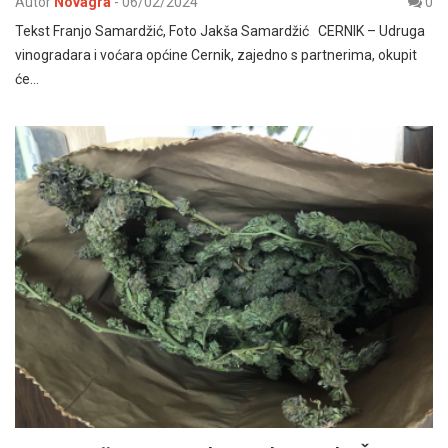
Autor
Novagra
-
06/02/2024
0
Tekst Franjo Samardžić, Foto Jakša Samardžić CERNIK – Udruga
vinogradara i voćara općine Cernik, zajedno s partnerima, okupit
će…