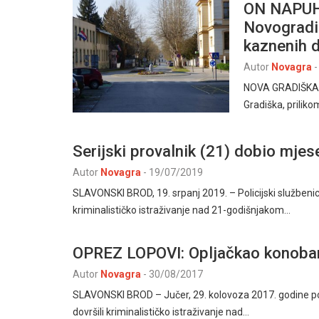
ON NAPUH
Novogradišk
kaznenih d
Autor
Novagra
-
NOVA GRADIŠKA, 1
Gradiška, priliko
Serijski provalnik (21) dobio mje
Autor
Novagra
-
19/07/2019
SLAVONSKI BROD, 19. srpanj 2019. – Policijski službenici 
kriminalističko istraživanje nad 21-godišnjakom…
OPREZ LOPOVI: Opljačkao konoba
Autor
Novagra
-
30/08/2017
SLAVONSKI BROD – Jučer, 29. kolovoza 2017. godine poli
dovršili kriminalističko istraživanje nad…