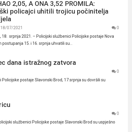
AO 2,05, A ONA 3,52 PROMILA:
i policajci uhitili trojicu počinitelja
jela
18/07/2021
0
8. srpnja 2021. – Policijski službenici Policijske postaje Nova
m postupanja 15. i 16. srpnja uhvatili su…
sec dana istražnog zatvora
0
Policijske postaje Slavonski Brod, 17.srpnja su dovršili su
ricu
0
cijski službenici Policijske postaje Slavonski Brod su uspješno