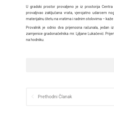
U gradski prostor provaljeno j
e iz prostorija Centra
provaljivao zaključana vrata, vjerojatno udarcem no
materijalnu štetu na vratima i radnim stolovima – kaže 
Provalnik je odnio dva prijenosna računala, jedan 
zamjenice gradonačelnika mr. Ljiljane Lukačević. Prij
na hodniku.
Prethodni Članak