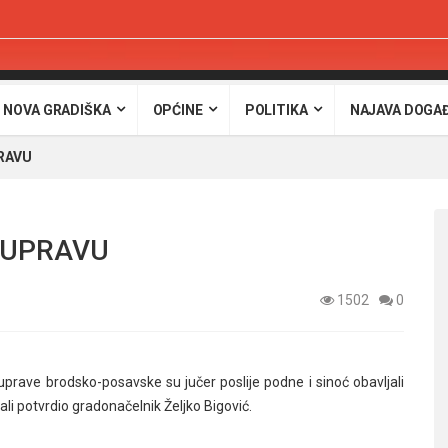
 NOVA GRADIŠKA
OPĆINE
POLITIKA
NAJAVA DOGA
RAVU
 UPRAVU
1502
0
uprave brodsko-posavske su jučer poslije podne i sinoć obavljali
li potvrdio gradonačelnik Željko Bigović.