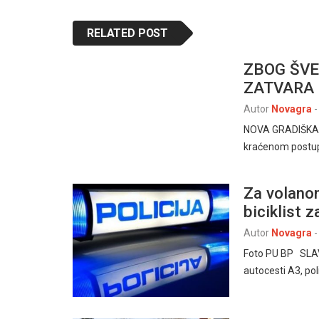
RELATED POST
ZBOG ŠVE
ZATVARA 
Autor
Novagra
-
NOVA GRADIŠKA, 8
kraćenom postup
Za volanom 
biciklist 
Autor
Novagra
-
Foto PU BP SLAV
autocesti A3, poli