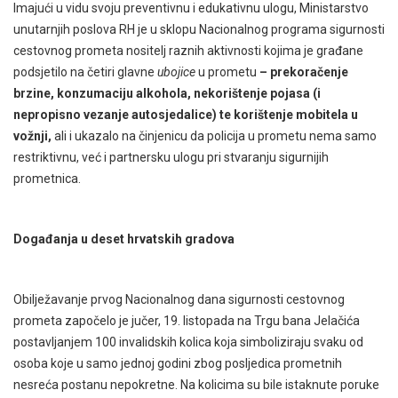
Imajući u vidu svoju preventivnu i edukativnu ulogu, Ministarstvo
unutarnjih poslova RH je u sklopu Nacionalnog programa sigurnosti
cestovnog prometa nositelj raznih aktivnosti kojima je građane
podsjetilo na četiri glavne
ubojice
u prometu
– prekoračenje
brzine, konzumaciju alkohola, nekorištenje pojasa (i
nepropisno vezanje autosjedalice) te korištenje mobitela
u
vožnji,
ali i ukazalo na činjenicu da policija u prometu nema samo
restriktivnu, već i partnersku ulogu pri stvaranju sigurnijih
prometnica.
Događanja u deset hrvatskih gradova
Obilježavanje prvog Nacionalnog dana sigurnosti cestovnog
prometa započelo je jučer, 19. listopada na Trgu bana Jelačića
postavljanjem 100 invalidskih kolica koja simboliziraju svaku od
osoba koje u samo jednoj godini zbog posljedica prometnih
nesreća postanu nepokretne. Na kolicima su bile istaknute poruke