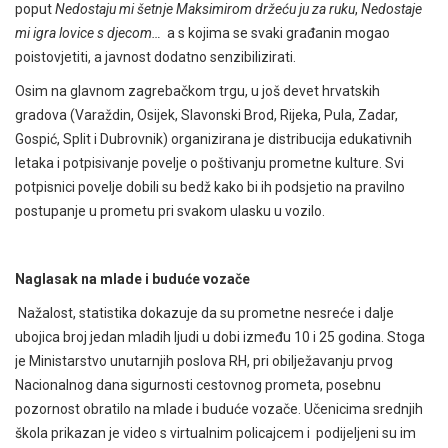
poput
Nedostaju mi šetnje Maksimirom držeću ju za ruku
,
Nedostaje
mi igra lovice s djecom…
a s kojima se svaki građanin mogao
poistovjetiti, a javnost dodatno senzibilizirati.
Osim na glavnom zagrebačkom trgu, u još devet hrvatskih
gradova (Varaždin, Osijek, Slavonski Brod, Rijeka, Pula, Zadar,
Gospić, Split i Dubrovnik) organizirana je distribucija edukativnih
letaka i potpisivanje povelje o poštivanju prometne kulture. Svi
potpisnici povelje dobili su bedž kako bi ih podsjetio na pravilno
postupanje u prometu pri svakom ulasku u vozilo.
Naglasak na mlade i buduće vozače
Nažalost, statistika dokazuje da su prometne nesreće i dalje
ubojica broj jedan mladih ljudi u dobi između 10 i 25 godina. Stoga
je Ministarstvo unutarnjih poslova RH, pri obilježavanju prvog
Nacionalnog dana sigurnosti cestovnog prometa, posebnu
pozornost obratilo na mlade i buduće vozače. Učenicima srednjih
škola prikazan je video s virtualnim policajcem i podijeljeni su im