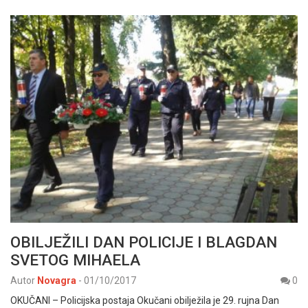
OBILJEŽILI DAN POLICIJE I BLAGDAN
SVETOG MIHAELA
Autor
Novagra
-
01/10/2017
0
OKUČANI – Policijska postaja Okučani obilježila je 29. rujna Dan