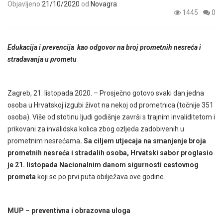
Objavljeno
21/10/2020
od
Novagra
1445
0
Edukacija i prevencija kao odgovor na broj prometnih nesreća i
stradavanja u prometu
Zagreb, 21. listopada 2020. – Prosječno gotovo svaki dan jedna
osoba u Hrvatskoj izgubi život na nekoj od prometnica (točnije 351
osoba). Više od stotinu ljudi godišnje završi s trajnim invaliditetom i
prikovani za invalidska kolica zbog ozljeda zadobivenih u
prometnim nesrećama
. Sa ciljem utjecaja na smanjenje broja
prometnih nesreća i stradalih osoba, Hrvatski sabor proglasio
je 21. listopada Nacionalnim danom sigurnosti cestovnog
prometa
koji se po prvi puta obilježava ove godine.
MUP – preventivna i obrazovna uloga