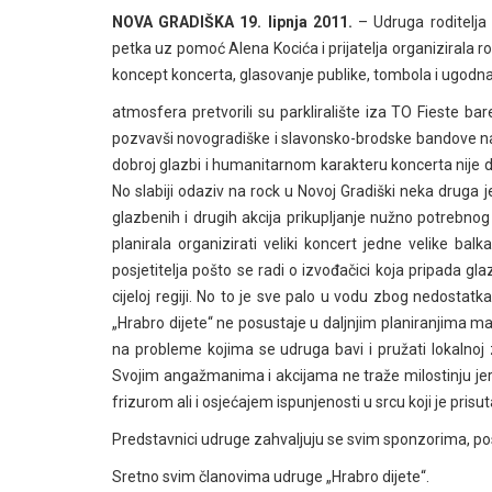
NOVA GRADIŠKA 19. lipnja 2011.
– Udruga roditelja i
petka uz pomoć Alena Kocića i prijatelja organizirala
koncept koncerta, glasovanje publike, tombola i ugodn
atmosfera pretvorili su parkliralište iza TO Fieste ba
pozvavši novogradiške i slavonsko-brodske bandove na 
dobroj glazbi i humanitarnom karakteru koncerta nije do
No slabiji odaziv na rock u Novoj Gradiški neka druga 
glazbenih i drugih akcija prikupljanje nužno potrebnog
planirala organizirati veliki koncert jedne velike balk
posjetitelja pošto se radi o izvođačici koja pripada gla
cijeloj regiji. No to je sve palo u vodu zbog nedostat
„Hrabro dijete“ ne posustaje u daljnjim planiranjima mani
na probleme kojima se udruga bavi i pružati lokalnoj
Svojim angažmanima i akcijama ne traže milostinju jer
frizurom ali i osjećajem ispunjenosti u srcu koji je pri
Predstavnici udruge zahvaljuju se svim sponzorima, posjet
Sretno svim članovima udruge „Hrabro dijete“.