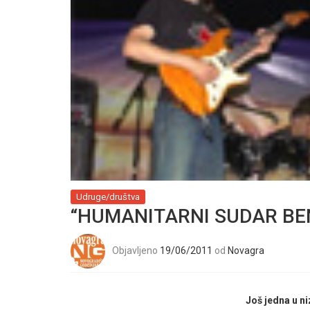
Udruge/društva
“HUMANITARNI SUDAR BEND
Objavljeno
19/06/2011
od
Novagra
Još jedna u ni