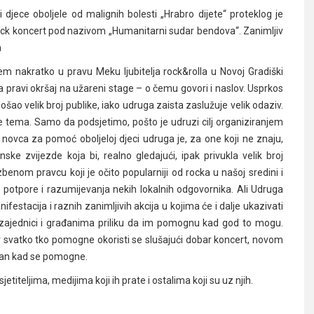
 djece oboljele od malignih bolesti „Hrabro dijete“ proteklog je
 rock koncert pod nazivom „Humanitarni sudar bendova“. Zanimljiv
a
rem nakratko u pravu Meku ljubitelja rock&rolla u Novoj Gradiški
pravi okršaj na užareni stage – o čemu govori i naslov. Usprkos
šao velik broj publike, iako udruga zaista zaslužuje velik odaziv.
je tema. Samo da podsjetimo, pošto je udruzi cilj organiziranjem
 novca za pomoć oboljeloj djeci udruga je, za one koji ne znaju,
anske zvijezde koja bi, realno gledajući, ipak privukla velik broj
zbenom pravcu koji je očito popularniji od rocka u našoj sredini i
ka potpore i razumijevanja nekih lokalnih odgovornika. Ali Udruga
festacija i raznih zanimljivih akcija u kojima će i dalje ukazivati
 zajednici i građanima priliku da im pomognu kad god to mogu.
 svatko tko pomogne okoristi se slušajući dobar koncert, novom
sutan kad se pomogne.
iteljima, medijima koji ih prate i ostalima koji su uz njih.