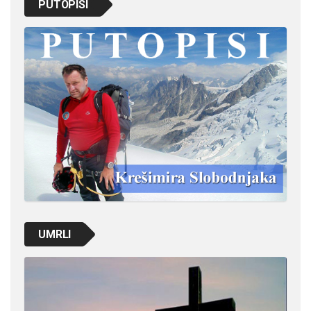
PUTOPISI
UMRLI