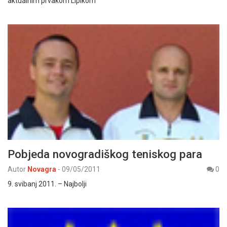
aktualnim prvakom Lipikom
Pobjeda novogradiškog teniskog para
Autor
Novagra
-
09/05/2011
0
9. svibanj 2011. – Najbolji