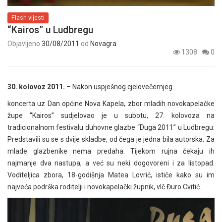
Flash vijesti
“Kairos” u Ludbregu
Objavljeno
30/08/2011
od
Novagra
1308
0
30. kolovoz 2011.
– Nakon uspješnog cjelovečernjeg
koncerta uz Dan općine Nova Kapela, zbor mladih novokapelačke
župe “Kairos” sudjelovao je u subotu, 27. kolovoza na
tradicionalnom festivalu duhovne glazbe “Duga 2011” u Ludbregu.
Predstavili su se s dvije skladbe, od čega je jedna bila autorska. Za
mlade glazbenike nema predaha. Tijekom rujna čekaju ih
najmanje dva nastupa, a već su neki dogovoreni i za listopad.
Voditeljica zbora, 18-godišnja Matea Lovrić, ističe kako su im
najveća podrška roditelji i novokapelački župnik, vlč Đuro Cvitić.