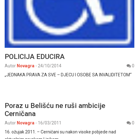
POLICIJA EDUCIRA
Autor
Novagra
-
24/10/2014
0
„JEDNAKA PRAVA ZA SVE – DJECU I OSOBE SA INVALIDITETOM“
Poraz u Belišću ne ruši ambicije
Cerničana
Autor
Novagra
-
16/03/2011
0
16. ožujak 2011. – Cerničani su nakon visoke pobjede nad