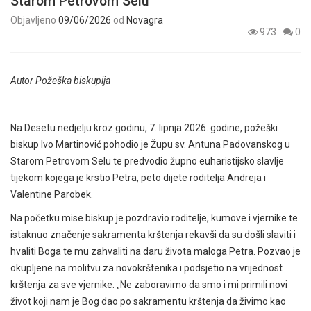
Starom Petrovom Selu
Objavljeno
09/06/2026
od
Novagra
973
0
Autor Požeška biskupija
Na Desetu nedjelju kroz godinu, 7. lipnja 2026. godine, požeški
biskup Ivo Martinović pohodio je Župu sv. Antuna Padovanskog u
Starom Petrovom Selu te predvodio župno euharistijsko slavlje
tijekom kojega je krstio Petra, peto dijete roditelja Andreja i
Valentine Parobek.
Na početku mise biskup je pozdravio roditelje, kumove i vjernike te
istaknuo značenje sakramenta krštenja rekavši da su došli slaviti i
hvaliti Boga te mu zahvaliti na daru života maloga Petra. Pozvao je
okupljene na molitvu za novokrštenika i podsjetio na vrijednost
krštenja za sve vjernike. „Ne zaboravimo da smo i mi primili novi
život koji nam je Bog dao po sakramentu krštenja da živimo kao