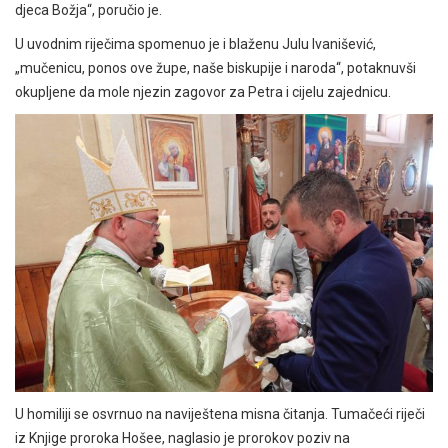
djeca Božja“, poručio je.
U uvodnim riječima spomenuo je i blaženu Julu Ivanišević,
„mučenicu, ponos ove župe, naše biskupije i naroda“, potaknuvši
okupljene da mole njezin zagovor za Petra i cijelu zajednicu.
U homiliji se osvrnuo na naviještena misna čitanja. Tumačeći riječi
iz Knjige proroka Hošee, naglasio je prorokov poziv na