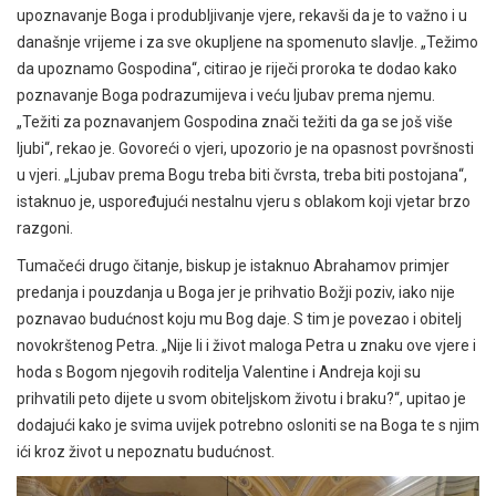
upoznavanje Boga i produbljivanje vjere, rekavši da je to važno i u
današnje vrijeme i za sve okupljene na spomenuto slavlje. „Težimo
da upoznamo Gospodina“, citirao je riječi proroka te dodao kako
poznavanje Boga podrazumijeva i veću ljubav prema njemu.
„Težiti za poznavanjem Gospodina znači težiti da ga se još više
ljubi“, rekao je. Govoreći o vjeri, upozorio je na opasnost površnosti
u vjeri. „Ljubav prema Bogu treba biti čvrsta, treba biti postojana“,
istaknuo je, uspoređujući nestalnu vjeru s oblakom koji vjetar brzo
razgoni.
Tumačeći drugo čitanje, biskup je istaknuo Abrahamov primjer
predanja i pouzdanja u Boga jer je prihvatio Božji poziv, iako nije
poznavao budućnost koju mu Bog daje. S tim je povezao i obitelj
novokrštenog Petra. „Nije li i život maloga Petra u znaku ove vjere i
hoda s Bogom njegovih roditelja Valentine i Andreja koji su
prihvatili peto dijete u svom obiteljskom životu i braku?“, upitao je
dodajući kako je svima uvijek potrebno osloniti se na Boga te s njim
ići kroz život u nepoznatu budućnost.