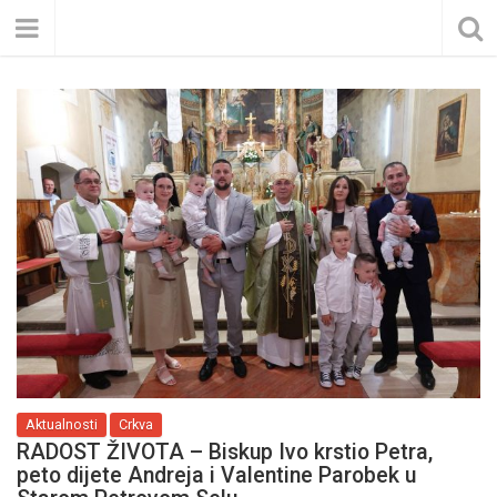
Aktualnosti
Crkva
RADOST ŽIVOTA – Biskup Ivo krstio Petra,
peto dijete Andreja i Valentine Parobek u