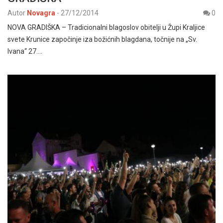
Autor
Novagra
-
27/12/2014
0
NOVA GRADIŠKA – Tradicionalni blagoslov obitelji u Župi Kraljice
svete Krunice započinje iza božićnih blagdana, točnije na „Sv.
Ivana“ 27.…