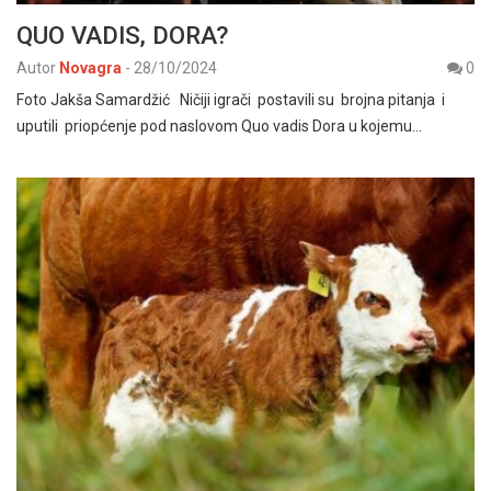
QUO VADIS, DORA?
Autor
Novagra
-
28/10/2024
0
Foto Jakša Samardžić Ničiji igrači postavili su brojna pitanja i
uputili priopćenje pod naslovom Quo vadis Dora u kojemu…