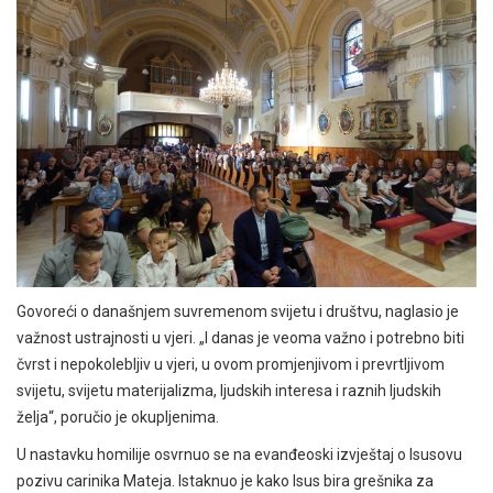
Govoreći o današnjem suvremenom svijetu i društvu, naglasio je
važnost ustrajnosti u vjeri. „I danas je veoma važno i potrebno biti
čvrst i nepokolebljiv u vjeri, u ovom promjenjivom i prevrtljivom
svijetu, svijetu materijalizma, ljudskih interesa i raznih ljudskih
želja“, poručio je okupljenima.
U nastavku homilije osvrnuo se na evanđeoski izvještaj o Isusovu
pozivu carinika Mateja. Istaknuo je kako Isus bira grešnika za