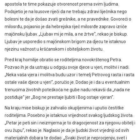
apostola te time pokazuje otvorenost prema svim ljudima.
Podsjetio je na Isusove riječi da ne trebaju zdravi liječnika nego
bolesni te da je došao zvati grešnike, a ne pravednike. Govoreći o
milosrđu, pojasnio je da hebrejska riječ milosrđe zapravo izriče
majčinsku ljubav. „Ljubav mi je mila, a ne žrtve“, rekao je biskup.
Ljubav je usporedio s majčinskom brigom za djecu te istaknuo
njezinu važnost u kršćanskom i obiteljskom životu.
Pred kraj homilije obratio se roditeljima novokrštenog Petra.
Pozvao ih je da ustraju u odgoju svoje djece u vjeri, molitvi i nadi.
„Neka vaša vjera i molitva budu uzor i temelj Petrovog rasta i rasta
ostale vaše djece u vjeri“, poručio je. Dodao je i da u eventualnim
trenucima životnih poteškoća ne gube nadu rekavši da „nada ne
postiđuje“ jer „Bog ne prestaje ljubiti i Bog ostaje vjeran“.
Na kraju mise biskup je zahvalio okupljenima i uputio čestitke
roditeljima. Posebno je istaknuo vrijednost svakog ljudskog života.
„Petar je peti sin i neizmjerna je to dragocjenost za njegovu obitelj i
ovu župu“, rekao je. Naglasio je da je ljudski život vrjedniji od svih
materijalnih dobara te dodao: „Svaki život je neprocjenjiv, svet i