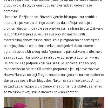
drugu svoju djecu, da ona budu njihova radost, radost naše
domovine
Hrvatske i Božja radost. Nazočni vjernici biskupovu su čestitku
popratili pljeskom, a on ih je potaknuo da poštuju roditelje s
brojnom djecom, i da vole sve one koji su na strani života. Zahvalio
je župniku Marijanu Đukiću za sve ono što nastoji činiti u
materijalnoj obnovi župne crkve, koja je izgrađena na temeljima
srednjovjekovne cistercitske crkve, podsjetivši da su cisterciti
ogranak benediktinskog reda. Vjernicima pak zahvalio je što mole
za svoga župnika, osobito za njegovo zdravlje, a župnom vikaru
Dejanu Iliću za potporu koju mu iskazuje u bolesti. I nazočnog
mladomisnika Mateja Silukovića preporučio je u njihove molitve.
Na sve članove obitelji Treger, napose na djecu, te na sve sudionike
slavlja zazvao je Božji blagoslov. Nakon svete mise biskup Antun
se zadržao u razgovoru s članovima spomenute obitelji, zanimao
se za njihov život, uručio darove i novčanu potporu.