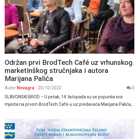
Održan prvi BrodTech Café uz vrhunskog
marketinškog stručnjaka i autora
Marijana Palića
Autor
Novagra
-
20/10/2022
0
SLAVONSKI BROD – U petak, 14. listopada su se popunila sva
mjesta na prvom BrodTech Café-u uz predavača Marijana Palića,…