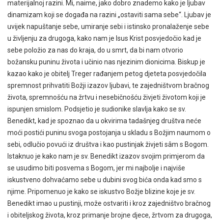
materijalnoj razini. Mi, naime, jako dobro znademo kako je ljubav
dinamizam koji se događa na razini „ostaviti sama sebe“. Ljubav je
uvijek napuštanje sebe, umiranje sebi i istinsko pronalaženje sebe
u življenju za drugoga, kako nam je Isus Krist posvjedočio kad je
sebe položio za nas do kraja, do u smrt, da bi nam otvorio
božansku puninu života i učinio nas njezinim dionicima. Biskup je
kazao kako je obitelj Treger rađanjem petog djeteta posvjedočila
spremnost prihvatiti Božji izazov ljubavi, te zajedništvom bračnog
života, spremnošću na žrtvu i nesebičnošću živjeti životom koji je
ispunjen smislom. Podsjetio je sudionike slavlja kako se sv.
Benedikt, kad je spoznao da u okvirima tadašnjeg društva neće
moći postići puninu svoga postojanja u skladu s Božjim naumom o
sebi, odlučio povući iz društva i kao pustinjak živjeti sâm s Bogom.
Istaknuo je kako nam je sv. Benedikt izazov svojim primjerom da
se usudimo biti posvema s Bogom, jer mi najbolje i najviše
iskustveno dohvaćamo sebe u dubini svog bića onda kad smo s
njime. Pripomenuo je kako se iskustvo Božje blizine koje je sv.
Benedikt imao u pustinji, može ostvariti i kroz zajedništvo bračnog
i obiteljskog života, kroz primanje brojne djece, žrtvom za drugoga,