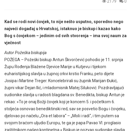
2179
0
Kad se rodi novi čovjek, to nije nešto usputno, sporedno nego
najveći događaj u Hrvatskoj, istaknuo je biskup i kazao kako
Bog s čovjekom – jedinim od svih stvorenja – ima svoj naum za
vječnost
Autor Požeška biskupija
POŽEGA – Požeški biskup Antun Škvorčević pohodio je 11. srpnja
Župu Rođenja Blažene Djevice Marije u Kutjevu i tijekom
euharistijskog slavlja u župnoj crkvi krstio Franku, peto dijete
Josipa i Martine Treger. Koncelebrirali su župnik Marijan Đukić,
župni vikar Dejan Ilić, i mladomisnik Matej Siluković. Pozdravljajući
sudionike slavlja u radosti blagdana sv. Benedikta, biskup Antun je
rekao: »To je onaj Božji čovjek koji je koncem 5. i početkom 6.
stoljeća osnovao benediktinski red, sav se posvetio Bogu i čovjeku,
djelovao po načelu „Ora et labora“ – „Moli i radi“, i tim putem sa
svojom braćom uljudio Europu, te ga je papa Pavao VI. proglasio
zaštitnikom našeg kontinetna.« Biskup je pozvao sudionike slavlja