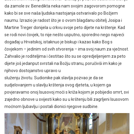
da zamole sv. Benedikta neka nam svojim zagovorom pomogne
kako bi se sve naša ljudska nastojanja ostvarivalo po Božjem
naumu. Izrazio je radost što je o ovom blagdanu obitelj Josipa i
Martine Treger donijela u crkvu svoje peto dijete na krštenje. Kad
se rodi novi čovjek, to nije nešto usputno, sporedno nego najveći
događaj u Hrvatskoj, istaknuo je biskup i kazao kako Bog s
čovjekom – jedinim od svih stvorenja – ima svoj naum za vječnost.
Zahvalio je roditeljima i čestitao što su se opredjeljenjem za peto
dijete još jedanput svrstali na Božju stranu, poručivši im kako je
njihovo dostojanstvo upravo u
služenju životu. Sudionike pak slavlja pozvao je da se
sudjelovanjem u slavlju krštenja ovog djeteta, u kojem ga
povjeravamo onoj Isusovoj moći s križa kojom je pobijedio smrt, svi
zajedno obnove u svijesti kako su u krštenju bili zagrljeni Isusovom
moćnom ljubavlju i postali dionici njegove sudbine.