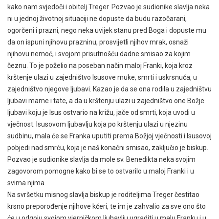
kako nam svjedoči i obitelj Treger. Pozvao je sudionike slavlja neka
ni u jednoj životnoj situaciji ne dopuste da budu razočarani,
ogorčeni i prazni, nego neka uvijek stanu pred Boga i dopuste mu
da on ispuni njihovu prazninu, prosvijetli njihov mrak, osnaži
njihovu nemoć, i svojom prisutnošću dadne smisao za kojim
čeznu. To je poželio na poseban način maloj Franki, koja kroz
krštenje ulazi u zajedništvo Isusove muke, smrti i uskrsnuća, u
zajedništvo njegove ljubavi. Kazao je da se ona rodila u zajedništvu
ljubavi mame i tate, a da u krštenju ulazi u zajedništvo one Božje
ljubavi koju je Isus ostvario na križu, jače od smrti, koja uvodi u
vječnost. Isusovom ljubavlju koja po krštenju ulazi u njezinu
sudbinu, mala će se Franka uputiti prema Božjoj vječnosti i Isusovoj
pobjedi nad smrću, koja je naš konačni smisao, zaključio je biskup.
Pozvao je sudionike slavlja da mole sv. Benedikta neka svojim
zagovorom pomogne kako bi se to ostvarilo u maloj Franki i u
svima njima.
Na svršetku misnog slavlja biskup je roditeljima Treger čestitao
krsno preporođenje njihove kćeri, te im je zahvalio za sve ono što
će u odgoju svojom vjerničkom ljubavlju ugraditi u malu Franku i u