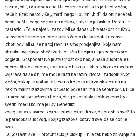
razina „biti“, i da stoga ono što će im on dati, a to je život vječni,
neće biti tek nešto više „imati“ nego u punini „biti“, da oni neće tek
dobiti nešto, nego će postati netko«, ustvrdio je biskup. Potom je
nastavio: »To je najveći izazov. Mi se danas u hrvatskom društvu
uglavnom brinemo o tome koliko ćemo i kako imati. I nedavni
izbori odvijali su se na toj ravni te smo procjenjivali koja nam
stranka uvjerljivije obećava život učiniti boljim u gospodarskom
pogledu. Gospodarstvo je stvarnost oko nas, a naša sudbina je u
onome što je u nama«, naglasio je biskup. Ustvrdivši kako nas Isus
uvjerava da se s njime može rasti na razini života i zadobiti život
vječni, biskup je upitao: »Hoćemo li danas u Hrvatskoj ostati na
nekim malim izazovima, počesto povezanima sa sebičnošću, ili će
u nama biti odvažnosti Petra, drugih apostola i tolikog mnoštva
svetih, među kojima je i sv. Benedikt
kojeg danas slavimo, koji se usudio ostaviti sve, da bi dobio sve? To
je paradoks Isusovog, Božjeg izazova: ostaviti sve, da se dobije
sve«.
Taj „ostaviti sve“ – protumačio je biskup – nije tek neko zbivanje na