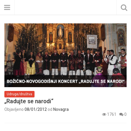
Udruge/društva
„Radujte se narodi“
Objavljeno
08/01/2012
od
Novagra
1761
0