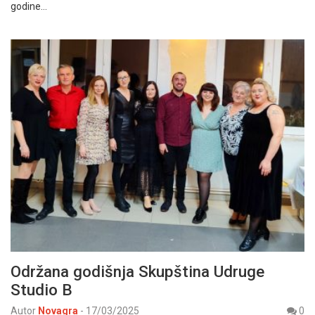
godine…
Održana godišnja Skupština Udruge
Studio B
Autor
Novagra
-
17/03/2025
0