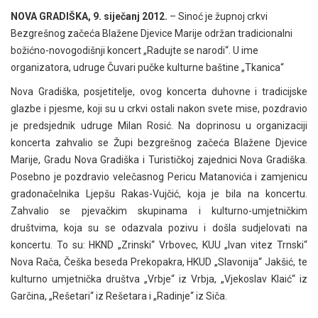
NOVA GRADIŠKA, 9. siječanj 2012.
– Sinoć je župnoj crkvi
Bezgrešnog začeća Blažene Djevice Marije održan tradicionalni
božićno-novogodišnji koncert „Radujte se narodi“. U ime
organizatora, udruge Čuvari pučke kulturne baštine „Tkanica“
Nova Gradiška, posjetitelje, ovog koncerta duhovne i tradicijske
glazbe i pjesme, koji su u crkvi ostali nakon svete mise, pozdravio
je predsjednik udruge Milan Rosić. Na doprinosu u organizaciji
koncerta zahvalio se Župi bezgrešnog začeća Blažene Djevice
Marije, Gradu Nova Gradiška i Turističkoj zajednici Nova Gradiška.
Posebno je pozdravio velečasnog Pericu Matanovića i zamjenicu
gradonačelnika Ljepšu Rakas-Vujčić, koja je bila na koncertu.
Zahvalio se pjevačkim skupinama i kulturno-umjetničkim
društvima, koja su se odazvala pozivu i došla sudjelovati na
koncertu. To su: HKND „Zrinski“ Vrbovec, KUU „Ivan vitez Trnski“
Nova Rača, Češka beseda Prekopakra, HKUD „Slavonija“ Jakšić, te
kulturno umjetnička društva „Vrbje“ iz Vrbja, „Vjekoslav Klaić“ iz
Garčina, „Rešetari“ iz Rešetara i „Radinje“ iz Siča.