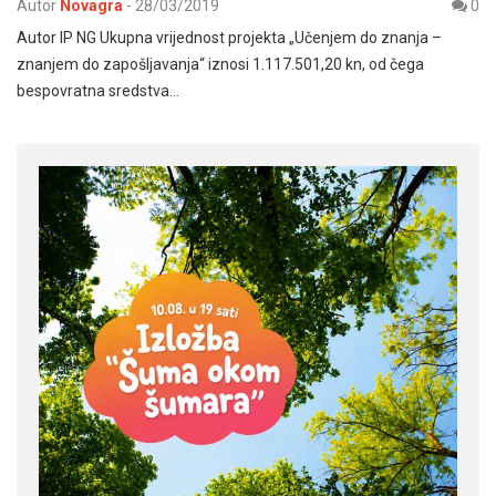
Autor
Novagra
-
28/03/2019
0
Autor IP NG Ukupna vrijednost projekta „Učenjem do znanja –
znanjem do zapošljavanja“ iznosi 1.117.501,20 kn, od čega
bespovratna sredstva…