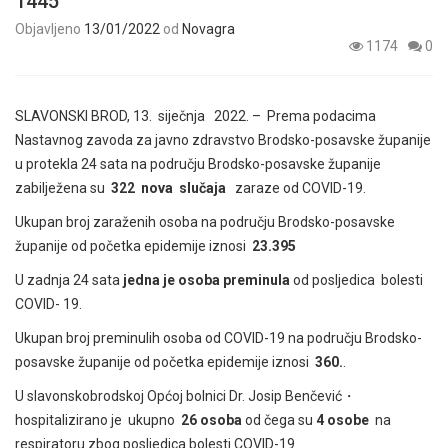
1445
Objavljeno
13/01/2022
od
Novagra
1174
0
SLAVONSKI BROD, 13. siječnja 2022. – Prema podacima
Nastavnog zavoda za javno zdravstvo Brodsko-posavske županije
u protekla 24 sata na području Brodsko-posavske županije
zabilježena su
322 nova slučaja
zaraze od COVID-19.
Ukupan broj zaraženih osoba na području Brodsko-posavske
županije od početka epidemije iznosi
23.395
U zadnja 24 sata
jedna je osoba preminula
od posljedica bolesti
COVID- 19.
Ukupan broj preminulih osoba od COVID-19 na području Brodsko-
posavske županije od početka epidemije iznosi
360.
.
U slavonskobrodskoj Općoj bolnici Dr. Josip Benčević
・
hospitalizirano je ukupno
26 osoba
od čega su
4 osobe
na
respiratoru zbog posljedica bolesti COVID-19.