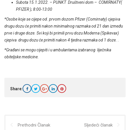
Subota 15.1.2022. – PUNKT Društveni dom – COMIRNATY(
PFIZER ); 8:00-13:00
*Osobe koje se cijepe od. prvom dozom Pfizer (Comirnaty) cjepiva
drugu dozu će primiti nakon minimalnog razmaka od 21 dan između
prve i druge doze. Svi koji bi primili prvu dozu Moderna (Spikevax)
cjepiva drugu dozu će primiti nakon 4 tjedna razmaka od 1 doze. .
*Građani se mogu cijepiti i u ambulantama izabranog liječnika
obiteljske medicine.
Share:
Prethodni Članak
Sljedeći članak