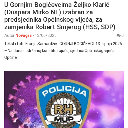
U Gornjim Bogićevcima Željko Klarić
(Duspara Mirko NL) izabran za
predsjednika Općinskog vijeća, za
zamjenika Robert Smjerog (HSS, SDP)
Autor
Novagra
-
13/06/2025
0
Tekst i foto Franjo Samardžić GORNJI BOGIĆEVCI, 13. lipnja 2025.
– Na danas održanoj konstituirajućoj sjednici Općinskog vijeća
Općine…