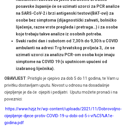
posavske županije će se uzimati uzorci za PCR analize
na SARS-CoV-2 i brzi antigenski testovi(BAT-ovi) za
osobe bez simptoma (dijagnostički zahvati, bolničko
liječenje, razne vrste pregleda i pretraga…) i za osobe
koje trebaju takve analize iz osobnih potreba.
Svaki radni dan i subotom od 7,30 h do 9,30 h u COVID
ambulanti na adresi Trg hrvatskog proljeća 3, .će se
uzimati uzorci za analizu PCR-om osoba koje imaju
simptome na COVID 19 (s uputnicom upućeni od
izabranog liječnika).
OBAVIJEST
: Pristiglo je cjepivo za dob 5 do 11 godina, te Vam u
privitku dostavljam uputu. Novost u odnosu na dosadašnje
cijepljenje je da će cijepiti i pedijatri. Uputu možete pronaći i na
poveznici:
https://www.hzjz.hr/wp-content/uploads/2021/11/Dobrovoljno-
cijepljenje-djece-protiv-COVID-19-u-dobi-od-5-i-vi%C5%A1e-
godina.pdf