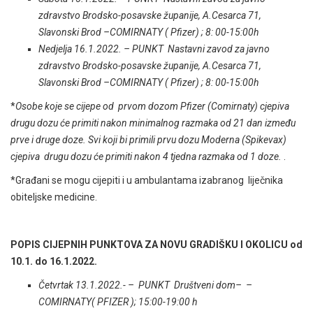
zdravstvo Brodsko-posavske županije, A.Cesarca 71,
Slavonski Brod –COMIRNATY ( Pfizer) ; 8: 00-15:00h
Nedjelja 16.1.2022. – PUNKT Nastavni zavod za javno
zdravstvo Brodsko-posavske županije, A.Cesarca 71,
Slavonski Brod –COMIRNATY ( Pfizer) ; 8: 00-15:00h
*
Osobe koje se cijepe od prvom dozom Pfizer (Comirnaty) cjepiva
drugu dozu će primiti nakon minimalnog razmaka od 21 dan između
prve i druge doze. Svi koji bi primili prvu dozu Moderna (Spikevax)
cjepiva drugu dozu će primiti nakon 4 tjedna razmaka od 1 doze.
.
*Građani se mogu cijepiti i u ambulantama izabranog liječnika
obiteljske medicine.
POPIS CIJEPNIH PUNKTOVA ZA NOVU GRADIŠKU I OKOLICU od
10.1. do 16.1.2022.
Četvrtak 13.1.2022.- – PUNKT Društveni dom– –
COMIRNATY( PFIZER ); 15:00-19:00 h