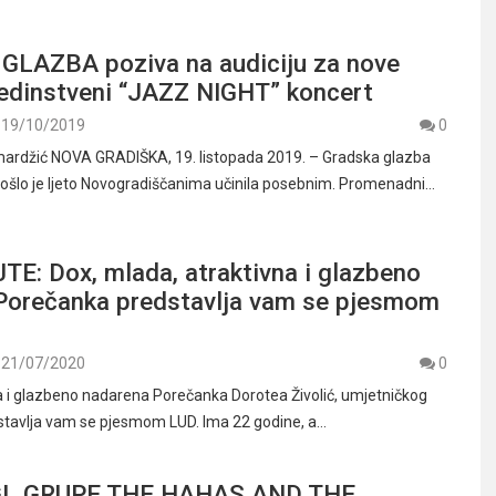
LAZBA poziva na audiciju za nove
jedinstveni “JAZZ NIGHT” koncert
19/10/2019
0
mardžić NOVA GRADIŠKA, 19. listopada 2019. – Gradska glazba
ošlo je ljeto Novogradiščanima učinila posebnim. Promenadni…
E: Dox, mlada, atraktivna i glazbeno
Porečanka predstavlja vam se pjesmom
21/07/2020
0
a i glazbeno nadarena Porečanka Dorotea Živolić, umjetničkog
tavlja vam se pjesmom LUD. Ima 22 godine, a…
GL GRUPE THE HAHAS AND THE