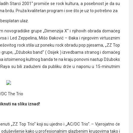
ladih Starci 2001“ promiče se rock kultura, a posebnost je da su
 na brdu. Pruža kvalitetan program i sve što je uz to potrebno za
 besplatan ulaz.
m novogradiške grupe „Dimenzija X“ i njihovih obrada domaćeg
oorsa i Led Zeppelina, Mišo Đaković – Đaka i njegovim virtuoznim
mješovitog rock stila uz poneku rock obradu pop pjesama, „ZZ Top
e grupe, „Džuboks band“ ( Osijek ) izvedbama stranog i domaćeg
ama istoimenog kultnog banda te na kraju ponovni nastup Džuboks
 DJ Raya su bili zaduženi da publiku drže u naponu u 15-minutnim
/DC The Trio
iknuti na sliku iznad!
menuti „ZZ Top Trio“ koji su ujedno i „AC/DC Trio“. – Vjerojatno će
pće oduševljenje kako u profesionalnim glazbenim krugovima tako i