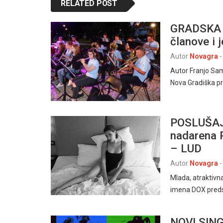
RELATED POST
GRADSKA G
članove i 
Autor
Novagra
-
Autor Franjo Sa
Nova Gradiška pr
POSLUŠAJT
nadarena 
– LUD
Autor
Novagra
-
Mlada, atraktivn
imena DOX preds
NOVI SIN