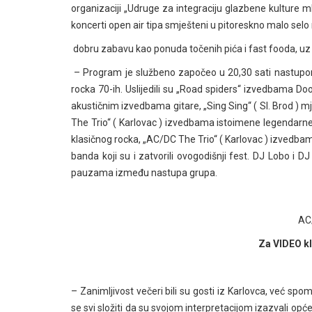
organizaciji „Udruge za integraciju glazbene kulture m
koncerti open air tipa smješteni u pitoreskno malo selo
dobru zabavu kao ponuda točenih pića i fast fooda, uz
– Program je službeno započeo u 20,30 sati nastupo
rocka 70-ih. Uslijedili su „Road spiders“ izvedbama D
akustičnim izvedbama gitare, „Sing Sing“ ( Sl. Brod ) 
The Trio“ ( Karlovac ) izvedbama istoimene legendarn
klasičnog rocka, „AC/DC The Trio“ ( Karlovac ) izvedb
banda koji su i zatvorili ovogodišnji fest. DJ Lobo i
pauzama između nastupa grupa.
AC
Za VIDEO kl
– Zanimljivost večeri bili su gosti iz Karlovca, već spo
se svi složiti da su svojom interpretacijom izazvali o