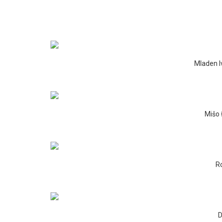
Mladen Iv
Mišo 
R
D