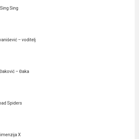
Sing Sing
anišević – voditelj
Đaković – Đaka
oad Spiders
imenzija X