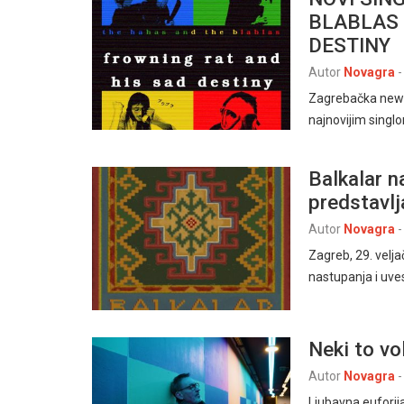
BLABLAS 
DESTINY
Autor
Novagra
-
Zagrebačka new 
najnovijim singl
Balkalar 
predstavlj
Autor
Novagra
-
Zagreb, 29. velj
nastupanja i uves
Neki to vo
Autor
Novagra
-
Ljubavna euforij