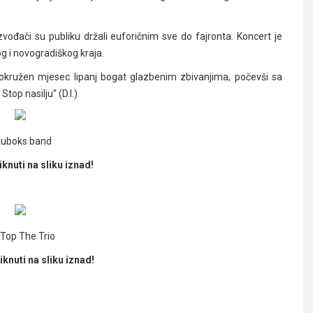
zvođači su publiku držali euforičnim sve do fajronta. Koncert je
og i novogradiškog kraja.
okružen mjesec lipanj bogat glazbenim zbivanjima, počevši sa
op nasilju“ (D.I.)
uboks band
knuti na sliku iznad!
Top The Trio
iknuti na sliku iznad!