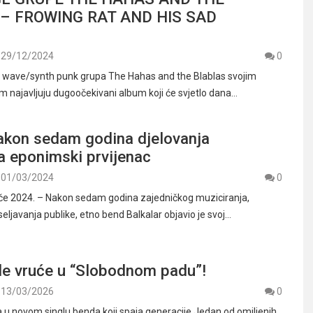
– FROWING RAT AND HIS SAD
29/12/2024
0
wave/synth punk grupa The Hahas and the Blablas svojim
om najavljuju dugoočekivani album koji će svjetlo dana…
nakon sedam godina djelovanja
a eponimski prvijenac
01/03/2024
0
ače 2024. – Nakon sedam godina zajedničkog muziciranja,
eljavanja publike, etno bend Balkalar objavio je svoj…
le vruće u “Slobodnom padu”!
13/03/2026
0
a u novom singlu benda koji spaja generacije Jedan od omiljenih