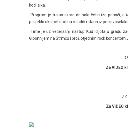
kod laika.
Program je trajao skoro do pola četiri iza ponoći, a i
posjetilo oko pet stotina mladih i starih iz petrovoselak
Time je uz večerašnji nastup Kud Idijota u gradu za
Gibonnijem na Strmcu i prošlotjednim rock koncertom „ St
Dž
Za VIDEO kli
ZZ 
Za VIDEO kl