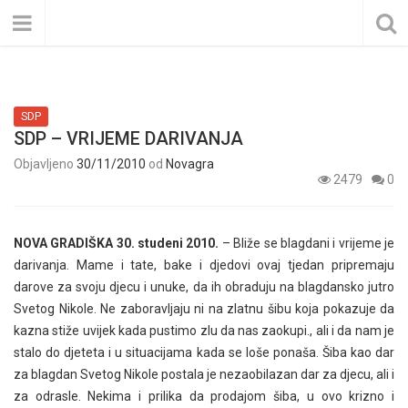
SDP
SDP – VRIJEME DARIVANJA
Objavljeno
30/11/2010
od
Novagra
2479
0
NOVA GRADIŠKA 30. studeni 2010.
– Bliže se blagdani i vrijeme je
darivanja. Mame i tate, bake i djedovi ovaj tjedan pripremaju
darove za svoju djecu i unuke, da ih obraduju na blagdansko jutro
Svetog Nikole. Ne zaboravljaju ni na zlatnu šibu koja pokazuje da
kazna stiže uvijek kada pustimo zlu da nas zaokupi., ali i da nam je
stalo do djeteta i u situacijama kada se loše ponaša. Šiba kao dar
za blagdan Svetog Nikole postala je nezaobilazan dar za djecu, ali i
za odrasle. Nekima i prilika da prodajom šiba, u ovo krizno i