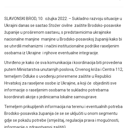
SLAVONSKI BROD, 10. ožujka 2022. – Sukladno razvoju situacije u
Ukrajini danas se sastao Stožer civilne zaštite Brodsko-posavske
županije u proširenom sastavu, s predstavnicima ukrajinske
nacionalne manjine manjine u Brodsko-posavskoj županiji kako bi
se utvrdili mehanizmi i načini institucionalne podrške raseljenim
osobama iz Ukrajine i njihove eventualne integracije.
Utvrđeno je kako će sva komunikacija i koordinacija biti provedena
putem Ministarstva unutarnjih poslova, Crvenog križa i Centra 112,
temeljem Odluke o uvođenju privremene zaštite u Republici
Hrvatskoj za raseljene osobe iz Ukrajine, a koji će objediniti sve
informacije o raseljenim osobama te sukladno potrebama
koordinirati akcije s jedinicama lokalne samouprave.
Temeljem prikupljenih informacija na terenu i eventualnih potreba
Brodsko-posavska županija će se se uključiti u onom segmentu
gdje se pokažu potrebe (smještaj, regulacija prava i mogućnosti,
informacije o zdravstvenoj zaštiti).