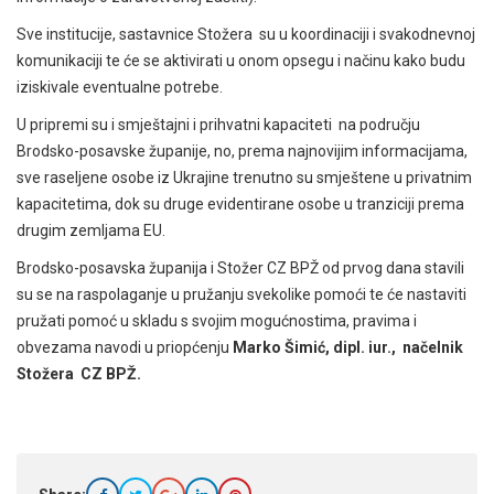
Sve institucije, sastavnice Stožera
su u koordinaciji i svakodnevnoj
komunikaciji te će se aktivirati u onom opsegu i načinu kako budu
iziskivale eventualne potrebe.
U pripremi su i smještajni i prihvatni kapaciteti na području
Brodsko-posavske županije, no, prema najnovijim informacijama,
sve raseljene osobe iz Ukrajine trenutno su smještene u privatnim
kapacitetima, dok su druge evidentirane osobe u tranziciji prema
drugim zemljama EU.
Brodsko-posavska županija i Stožer CZ BPŽ od prvog dana stavili
su se na raspolaganje u pružanju svekolike pomoći te će nastaviti
pružati pomoć u skladu s svojim mogućnostima, pravima i
obvezama navodi u priopćenju
Marko
Š
imi
ć
, dipl. iur., načelnik
Stožera CZ BPŽ.