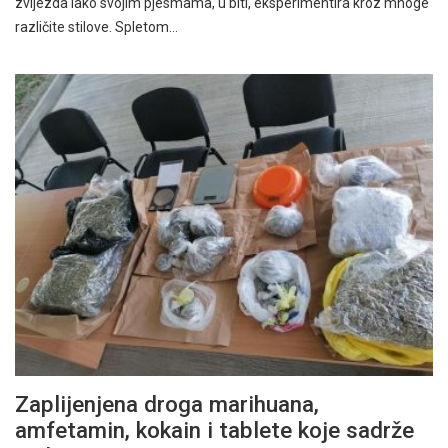
zvijezda iako svojim pjesmama, u biti, eksperimentira kroz mnoge
različite stilove. Spletom…
Zaplijenjena droga marihuana,
amfetamin, kokain i tablete koje sadrže