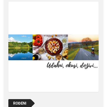
ROĐENI