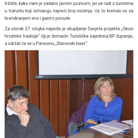
tržište, kako nam je zadano javnim pozivom, jer se radi o turistima
u tranzitu koji ostvaruju najveći broj noćenja. Uz to krenulo se sa
brendiranjem eno i gastro ponude.
Za utorak 27. ožujka najavila je okupljanje Savjeta projekta „Okusi
hrvatske tradicije“ čiji je domaćin Turistička zajednica BP županije,
a održat će se u Pansionu „Slavonski biser“.