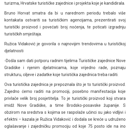
turizma, Hrvatske turističke zajednice i projekta koje je kandidirala.
Bruno Horvat smatra da bi u narednom periodu trebalo više
kontakata ostvariti sa turističkim agencijama, prezentirati svoj
turistički proizvod i povećati broj noćenja, te poticati izgradnju
turističkih smještaja.
Ružica Vidaković je govorila o najnovijim trendovima u turističkoj
djelatnosti
-Došla sam dati potporu radnim tijelima Turističke zajednice Nove
Gradiške i njenim djelatnicama, koje vrijedno rade, poznaju
strukturu, ciljeve i zadatke koje turistička zajednica treba raditi.
Ova turistička zajednica je prepoznala što je to turistički proizvod.
Zajedno ćemo raditi na promociji, posebno manifestacija koje
privlače velik broj posjetitelja. To je turistički proizvod koji stvara
imidž Nove Gradiške, a time Brodsko-posavske županije. S
obzirom na sredstva s kojima se raspolaže učinci su jako vidljivi i
efektni – kazala je Ružica Vidaković i dodala se kreće u udruženo
oglašavanje i zajedničku promociju od koje 75 posto ide na ino