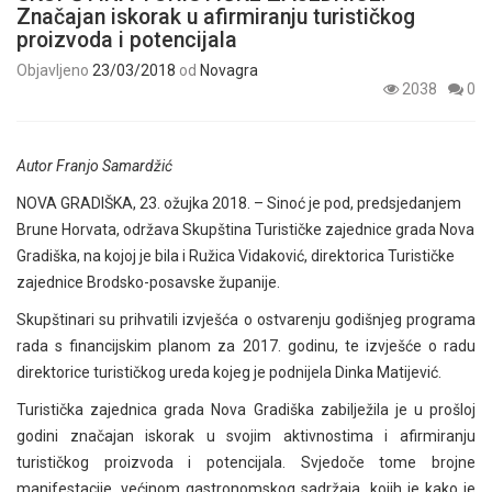
Značajan iskorak u afirmiranju turističkog
proizvoda i potencijala
Objavljeno
23/03/2018
od
Novagra
2038
0
Autor Franjo Samardžić
NOVA GRADIŠKA, 23. ožujka 2018. – Sinoć je pod, predsjedanjem
Brune Horvata, održava Skupština Turističke zajednice grada Nova
Gradiška, na kojoj je bila i Ružica Vidaković, direktorica Turističke
zajednice Brodsko-posavske županije.
Skupštinari su prihvatili izvješća o ostvarenju godišnjeg programa
rada s financijskim planom za 2017. godinu, te izvješće o radu
direktorice turističkog ureda kojeg je podnijela Dinka Matijević.
Turistička zajednica grada Nova Gradiška zabilježila je u prošloj
godini značajan iskorak u svojim aktivnostima i afirmiranju
turističkog proizvoda i potencijala. Svjedoče tome brojne
manifestacije, većinom gastronomskog sadržaja, kojih je kako je