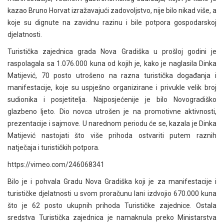
kazao Bruno Horvat izražavajući zadovoljstvo, nije bilo nikad više, a
koje su dignute na zavidnu razinu i bile potpora gospodarskoj
djelatnosti.
Turistička zajednica grada Nova Gradiška u prošloj godini je
raspolagala sa 1.076.000 kuna od kojih je, kako je naglasila Dinka
Matijević, 70 posto utrošeno na razna turistička događanja i
manifestacije, koje su uspješno organizirane i privukle velik broj
sudionika i posjetitelja. Najposjećenije je bilo Novogradiško
glazbeno ljeto. Dio novca utrošen je na promotivne aktivnosti,
prezentacije i sajmove. U narednom periodu će se, kazala je Dinka
Matijević nastojati što više prihoda ostvariti putem raznih
natječaja i turističkih potpora.
https://vimeo.com/246068341
Bilo je i pohvala Gradu Nova Gradiška koji je za manifestacije i
turističke djelatnosti u svom proračunu lani izdvojio 670.000 kuna
što je 62 posto ukupnih prihoda Turističke zajednice. Ostala
sredstva Turistička zajednica je namaknula preko Ministarstva