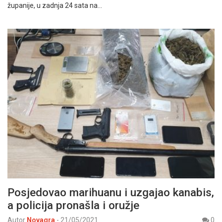
županije, u zadnja 24 sata na…
Posjedovao marihuanu i uzgajao kanabis,
a policija pronašla i oružje
Autor
Novagra
-
21/05/2021
0