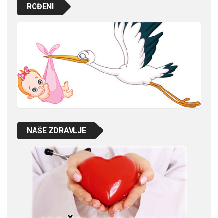
ROĐENI
NAŠE ZDRAVLJE