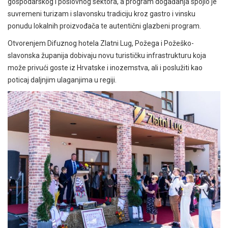
gospodarskog i poslovnog sektora, a program događanja spojio je
suvremeni turizam i slavonsku tradiciju kroz gastro i vinsku
ponudu lokalnih proizvođača te autentični glazbeni program.
Otvorenjem Difuznog hotela Zlatni Lug, Požega i Požeško-
slavonska županija dobivaju novu turističku infrastrukturu koja
može privući goste iz Hrvatske i inozemstva, ali i poslužiti kao
poticaj daljnjim ulaganjima u regiji.