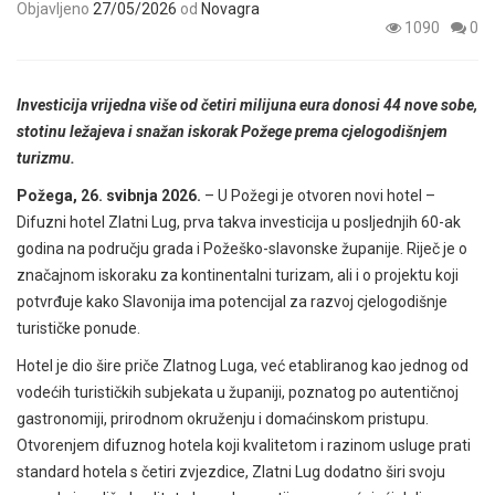
Objavljeno
27/05/2026
od
Novagra
1090
0
Investicija vrijedna više od četiri milijuna eura donosi 44 nove sobe,
stotinu ležajeva i snažan iskorak Požege prema cjelogodišnjem
turizmu.
Požega, 26. svibnja 2026.
– U Požegi je otvoren novi hotel –
Difuzni hotel Zlatni Lug, prva takva investicija u posljednjih 60-ak
godina na području grada i Požeško-slavonske županije. Riječ je o
značajnom iskoraku za kontinentalni turizam, ali i o projektu koji
potvrđuje kako Slavonija ima potencijal za razvoj cjelogodišnje
turističke ponude.
Hotel je dio šire priče Zlatnog Luga, već etabliranog kao jednog od
vodećih turističkih subjekata u županiji, poznatog po autentičnoj
gastronomiji, prirodnom okruženju i domaćinskom pristupu.
Otvorenjem difuznog hotela koji kvalitetom i razinom usluge prati
standard hotela s četiri zvjezdice, Zlatni Lug dodatno širi svoju