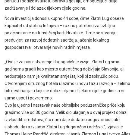
ponudu i podiže kvalitetu boravka gostiju, omogućujući dulje
zadržavanje i dolazak tijekom cijele godine.
Nova investicija donosi ukupno 44 sobe, čime Zlatni Lug doseže
kapacitet od stotinu ležajeva – razinu potrebnu za ozbiljno
pozicioniranje na turističkoj karti Hrvatske. Time se stvaraju
preduvjeti za razvoj dodatnih sadržaja, jačanje lokalnog
gospodarstva i otvaranje novih radnih mjesta.
„Ovo je za nas ostvarenje dugogodišnje vizije. Zlatni Lug smo
godinama gradili kao mjesto autentičnog doživljaja Slavonije, ali
nedostajao nam je kvalitetan smještaj koji bi zaokružio priču.
Otvorenjem difuznog hotela ulazimo u novu fazu razvoja – želimo
biti destinacija u koju se dolazi ciljano i tijekom cijele godine, a ne
samo usput i povremeno.
Ovo je ujedno i nastavak naše obiteljske poduzetničke priče koju
gradimo više od 30 godina. Velik dio ulaganja u ovaj projekt dolazi
iz vlastitih sredstava, što nam daje dodatnu odgovornost, ali i
slobodu da razvijamo Zlatni Lug dugoročno i održivo.“, izjavio je
Thomas Heinz Pandžić, direktor i vlasnik Zlatnog Luga i tvrtke Alles