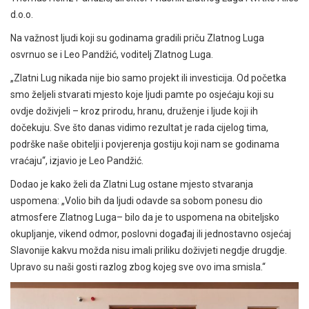
d.o.o.
Na važnost ljudi koji su godinama gradili priču Zlatnog Luga
osvrnuo se i Leo Pandžić, voditelj Zlatnog Luga.
„Zlatni Lug nikada nije bio samo projekt ili investicija. Od početka
smo željeli stvarati mjesto koje ljudi pamte po osjećaju koji su
ovdje doživjeli – kroz prirodu, hranu, druženje i ljude koji ih
dočekuju. Sve što danas vidimo rezultat je rada cijelog tima,
podrške naše obitelji i povjerenja gostiju koji nam se godinama
vraćaju“, izjavio je Leo Pandžić.
Dodao je kako želi da Zlatni Lug ostane mjesto stvaranja
uspomena: „Volio bih da ljudi odavde sa sobom ponesu dio
atmosfere Zlatnog Luga– bilo da je to uspomena na obiteljsko
okupljanje, vikend odmor, poslovni događaj ili jednostavno osjećaj
Slavonije kakvu možda nisu imali priliku doživjeti negdje drugdje.
Upravo su naši gosti razlog zbog kojeg sve ovo ima smisla.“