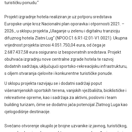
turističku ponudu.“
Projekt izgradnje hotela realiziran je uz potporu sredstava
Europske unije kroz Nacionalni plan oporavka i otpornosti 2021. –
2026., u sklopu projekta „Ulaganje u zelenu i digitalnu tranziciju
difuznog hotela Zlatni Lug“ (NPOO.C1.6.R1-I2.01-V1.0021). Ukupna
vrijednost projekta iznosi 4.051.750,04 eura, od čega je
2.687.437,58 eura osigurano iz bespovratnih sredstava. Projekt
obuhvaća izgradnju nove centralne zgrade hotela te razvoj
dodatnih sadržaja, uključujući sportsko-rekreacijsku infrastrukturu,
s ciljem stvaranja cjelovite i konkurentne turističke ponude.
U sklopu projekta razvijaju se i dodatni sadržaji poput
višenamjenskih sportskih terena, vanjskih vježbališta, biciklističke i
rekreativne opreme, kao i sadržaja za aktivni, poslovni i team
building turizam, čime se dodatno jača potencijal Zlatnog Luga kao
cjelogodišnje destinacije.
Svečano otvorenje okupilo je brojne uzvanike iz javnog, turističkog,