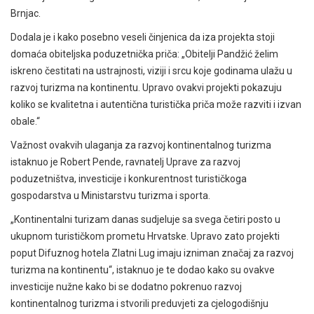
Brnjac.
Dodala je i kako posebno veseli činjenica da iza projekta stoji
domaća obiteljska poduzetnička priča: „Obitelji Pandžić želim
iskreno čestitati na ustrajnosti, viziji i srcu koje godinama ulažu u
razvoj turizma na kontinentu. Upravo ovakvi projekti pokazuju
koliko se kvalitetna i autentična turistička priča može razviti i izvan
obale.“
Važnost ovakvih ulaganja za razvoj kontinentalnog turizma
istaknuo je Robert Pende, ravnatelj Uprave za razvoj
poduzetništva, investicije i konkurentnost turističkoga
gospodarstva u Ministarstvu turizma i sporta.
„Kontinentalni turizam danas sudjeluje sa svega četiri posto u
ukupnom turističkom prometu Hrvatske. Upravo zato projekti
poput Difuznog hotela Zlatni Lug imaju izniman značaj za razvoj
turizma na kontinentu“, istaknuo je te dodao kako su ovakve
investicije nužne kako bi se dodatno pokrenuo razvoj
kontinentalnog turizma i stvorili preduvjeti za cjelogodišnju