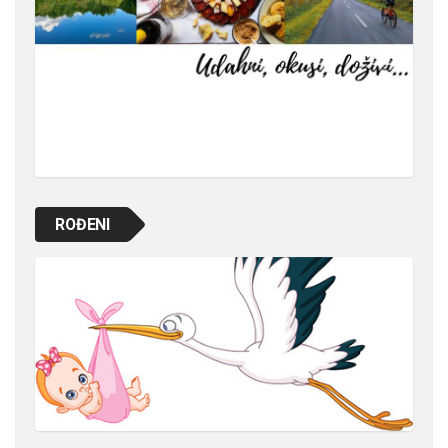
ROĐENI