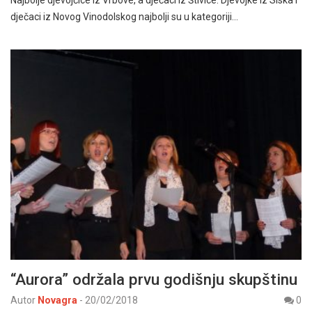
Najbolje djevojčice iz Vrbove, a dječaci iz Štivice. Djevojke iz Siska i
dječaci iz Novog Vinodolskog najbolji su u kategoriji…
“Aurora” održala prvu godišnju skupštinu
Autor
Novagra
-
20/02/2018
0