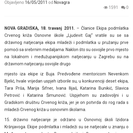
Objavljeno
16/05/2011
od
Novagra
1591
0
NOVA GRADIŠKA, 18. travanj 2011.
– Članice Ekipa podmlatka
Crvenog križa Osnovne škole „Ljudevit Gaj“ vratile su se sa
državnog natjecanja ekipa mladeži i podmlatka u pružanju prve
pomoći sa srebrnim medaljama. Naklon što su osvojile prvo mjesto
na lokalnom i međužupanijskom natjecanju u Zagrebu su na
državnom natjecanju osvojile drugo
mjesto iza ekipe iz Buja. Predvođene mentoricom Nevenkom
Bjelić, hvale vrijedan uspjeh izborile su, u konkurenciji deset ekipa,
Tara Prša, Marija Šifner, Ivana Ilijaš, Katarina Bunikić, Slavica
Petrović i Katarina Šimunović. Uspjehom su zadovoljni i u
Gradskom društvu Crvenog križa, jer je on potvrda do rog rada s
mladeži Crvenog križa u osnovnim školama.
15. državno natjecanje je održano u Osnovnoj školi Izidora
Kršnjavoga. Ekipe podmlatka i mladeži su se natjecale u znanju o