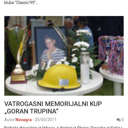
kluba “Classic’99”…
VATROGASNI MEMORIJALNI KUP
„GORAN TRUPINA“
Autor
Novagra
-
25/05/2011
0