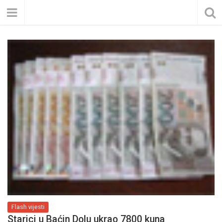
Flash vijesti
Starici u Baćin Dolu ukrao 7800 kuna