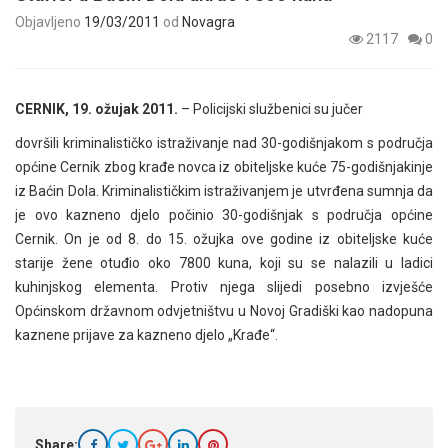
Objavljeno
19/03/2011
od
Novagra
2117
0
CERNIK, 19. ožujak 2011.
– Policijski službenici su jučer
dovršili kriminalističko istraživanje nad 30-godišnjakom s područja
općine Cernik zbog krađe novca iz obiteljske kuće 75-godišnjakinje
iz Baćin Dola. Kriminalističkim istraživanjem je utvrđena sumnja da
je ovo kazneno djelo počinio 30-godišnjak s područja općine
Cernik. On je od 8. do 15. ožujka ove godine iz obiteljske kuće
starije žene otuđio oko 7800 kuna, koji su se nalazili u ladici
kuhinjskog elementa. Protiv njega slijedi posebno izvješće
Općinskom državnom odvjetništvu u Novoj Gradiški kao nadopuna
kaznene prijave za kazneno djelo „Krađe“.
Share: