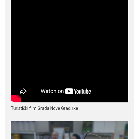
Turistički film Grada Nove Gradiške