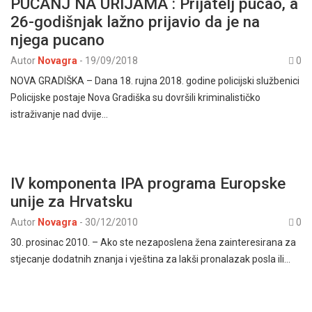
PUCANJ NA URIJAMA : Prijatelj pucao, a
26-godišnjak lažno prijavio da je na
njega pucano
Autor
Novagra
-
19/09/2018
0
NOVA GRADIŠKA – Dana 18. rujna 2018. godine policijski službenici
Policijske postaje Nova Gradiška su dovršili kriminalističko
istraživanje nad dvije…
IV komponenta IPA programa Europske
unije za Hrvatsku
Autor
Novagra
-
30/12/2010
0
30. prosinac 2010. – Ako ste nezaposlena žena zainteresirana za
stjecanje dodatnih znanja i vještina za lakši pronalazak posla ili…