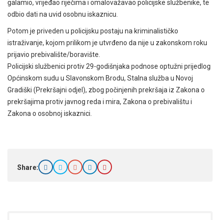
galamio, vrijeđao riječima i omalovažavao policijske službenike, te
odbio dati na uvid osobnu iskaznicu.
Potom je priveden u policijsku postaju na kriminalističko
istraživanje, kojom prilikom je utvrđeno da nije u zakonskom roku
prijavio prebivalište/boravište.
Policijski službenici protiv 29-godišnjaka podnose optužni prijedlog
Općinskom sudu u Slavonskom Brodu, Stalna služba u Novoj
Gradiški (Prekršajni odjel), zbog počinjenih prekršaja iz Zakona o
prekršajima protiv javnog reda i mira, Zakona o prebivalištu i
Zakona o osobnoj iskaznici.
Share: