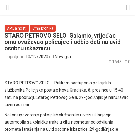
Aktualnosti
Crna kronika
STARO PETROVO SELO: Galamio, vrijeđao i
omalovažavao policajce i odbio dati na uvid
osobnu iskaznicu
Objavljeno
10/12/2020
od
Novagra
1648
0
STARO PETROVO SELO – Prilikom postupanja policijskih
službenika Policijske postaje Nova Gradiška, 8. prosinca u 15.40
sati, na području Starog Petrovog Sela, 29-godišnjak je narušavao
javni red i mir.
Nakon upozorenja policijskih službenika u vezi uklanjanja
automobila sa kolničke trake u cilju nesmetanog odvijanja
prometa i traženja na uvid osobne iskaznice, 29-godišnjak je