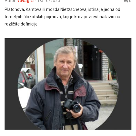
Autor
Novagra
-
13/10/2020
0
Platonova, Kantova ili možda Nietzscheova, istina je jedna od
temeljnih filozofskih pojmova, koji je kroz povijest nailazio na
različite definicije…