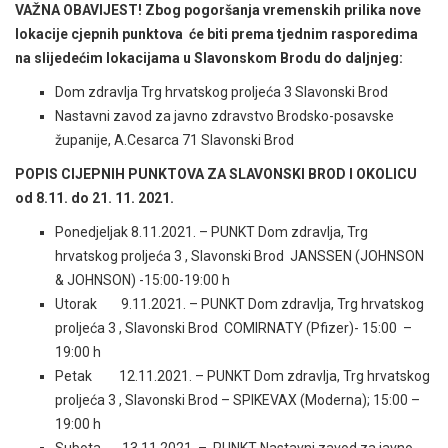
VAŽNA OBAVIJEST! Zbog pogoršanja vremenskih prilika nove
lokacije cjepnih punktova će biti prema tjednim rasporedima
na slijedećim lokacijama u Slavonskom Brodu do daljnjeg:
Dom zdravlja Trg hrvatskog proljeća 3 Slavonski Brod
Nastavni zavod za javno zdravstvo Brodsko-posavske
županije, A.Cesarca 71 Slavonski Brod
POPIS CIJEPNIH PUNKTOVA ZA SLAVONSKI BROD I OKOLICU
od 8.11. do 21. 11. 2021.
Ponedjeljak 8.11.2021. – PUNKT Dom zdravlja, Trg
hrvatskog proljeća 3 , Slavonski Brod JANSSEN (JOHNSON
& JOHNSON) -15:00-19:00 h
Utorak 9.11.2021. – PUNKT Dom zdravlja, Trg hrvatskog
proljeća 3 , Slavonski Brod COMIRNATY (Pfizer)- 15:00 –
19:00 h
Petak 12.11.2021. – PUNKT Dom zdravlja, Trg hrvatskog
proljeća 3 , Slavonski Brod – SPIKEVAX (Moderna); 15:00 –
19:00 h
Subota 13.11.2021. – PUNKT Nastavni zavod za javno