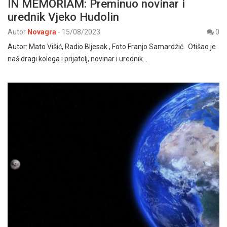
IN MEMORIAM: Preminuo novinar i
urednik Vjeko Hudolin
Autor
Novagra
-
15/08/2023
0
Autor: Mato Višić, Radio Bljesak , Foto Franjo Samardžić Otišao je
naš dragi kolega i prijatelj, novinar i urednik…