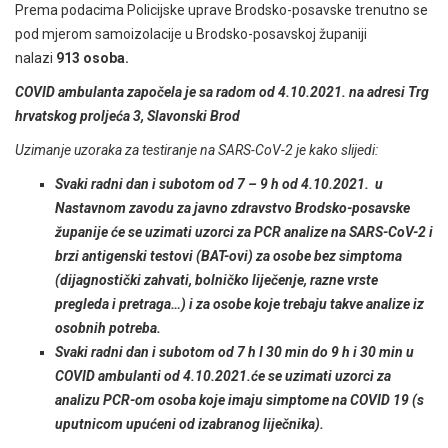
Prema podacima Policijske uprave Brodsko-posavske trenutno se
pod mjerom samoizolacije u Brodsko-posavskoj županiji
nalazi
913 osoba.
COVID ambulanta započela je sa radom od 4.10.2021. na adresi Trg
hrvatskog proljeća 3, Slavonski Brod
Uzimanje uzoraka za testiranje na SARS-CoV-2 je kako slijedi:
Svaki radni dan i subotom od 7 – 9 h od 4.10.2021. u
Nastavnom zavodu za javno zdravstvo Brodsko-posavske
županije će se uzimati uzorci za PCR analize na SARS-CoV-2 i
brzi antigenski testovi (BAT-ovi) za osobe bez simptoma
(dijagnostički zahvati, bolničko liječenje, razne vrste
pregleda i pretraga…) i za osobe koje trebaju takve analize iz
osobnih potreba.
Svaki radni dan i subotom od 7 h I 30 min do 9 h i 30 min u
COVID ambulanti od 4.10.2021.će se uzimati uzorci za
analizu PCR-om osoba koje imaju simptome na COVID 19 (s
uputnicom upućeni od izabranog liječnika).