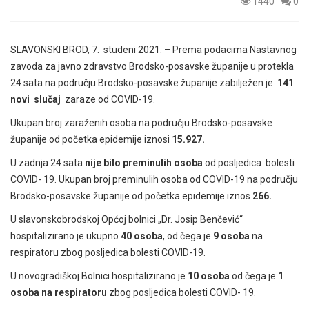
1440
0
SLAVONSKI BROD, 7. studeni 2021. – Prema podacima Nastavnog
zavoda za javno zdravstvo Brodsko-posavske županije u protekla
24 sata na području Brodsko-posavske županije zabilježen je
141
novi slučaj
zaraze od COVID-19.
Ukupan broj zaraženih osoba na području Brodsko-posavske
županije od početka epidemije iznosi
15.927.
U zadnja 24 sata
nije bilo preminulih osoba
od posljedica bolesti
COVID- 19. Ukupan broj preminulih osoba od COVID-19 na području
Brodsko-posavske županije od početka epidemije iznos
266.
U slavonskobrodskoj Općoj bolnici „Dr. Josip Benčević“
hospitalizirano je ukupno
40 osoba
, od čega je
9
osoba
na
respiratoru zbog posljedica bolesti COVID-19.
U novogradiškoj Bolnici hospitalizirano je
10
osoba
od čega je
1
osoba na respiratoru
zbog posljedica bolesti COVID- 19.