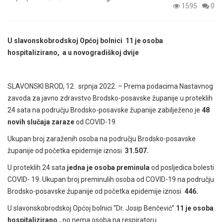
1595
0
U slavonskobrodskoj Općoj bolnici 11 je osoba
hospitalizirano, a u novogradiškoj
dvije
SLAVONSKI BROD, 12. srpnja 2022. – Prema podacima Nastavnog
zavoda za javno zdravstvo Brodsko-posavske županije u proteklih
24
sata na području Brodsko-posavske županije zabilježeno je
48
novih slučaja zaraze
od COVID-19.
Ukupan broj zaraženih osoba na području Brodsko-posavske
županije od početka epidemije iznosi
31.507.
U proteklih 24 sata
jedna je osoba preminula
od posljedica bolesti
COVID- 19. Ukupan broj
preminulih osoba od COVID-19 na području
Brodsko-posavske županije od početka epidemije iznosi
446.
U slavonskobrodskoj Općoj bolnici “Dr. Josip Benčević”
11 je osoba
hospitalizirano ,
no
nema osoba na respiratoru.