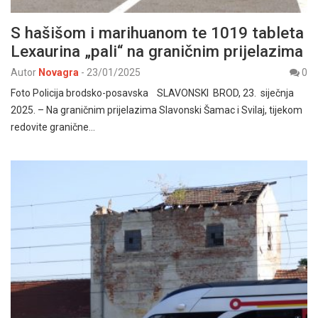
S hašišom i marihuanom te 1019 tableta
Lexaurina „pali“ na graničnim prijelazima
Autor
Novagra
-
23/01/2025
0
Foto Policija brodsko-posavska SLAVONSKI BROD, 23. siječnja
2025. – Na graničnim prijelazima Slavonski Šamac i Svilaj, tijekom
redovite granične…