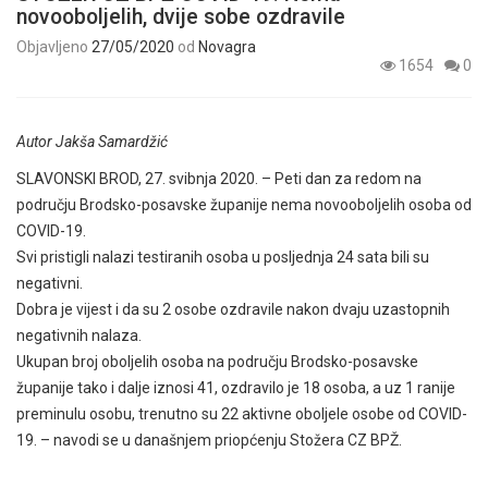
novooboljelih, dvije sobe ozdravile
Objavljeno
27/05/2020
od
Novagra
1654
0
Autor Jakša Samardžić
SLAVONSKI BROD, 27. svibnja 2020. – Peti dan za redom na
području Brodsko-posavske županije nema novooboljelih osoba od
COVID-19.
Svi pristigli nalazi testiranih osoba u posljednja 24 sata bili su
negativni.
Dobra je vijest i da su 2 osobe ozdravile nakon dvaju uzastopnih
negativnih nalaza.
Ukupan broj oboljelih osoba na području Brodsko-posavske
županije tako i dalje iznosi 41, ozdravilo je 18 osoba, a uz 1 ranije
preminulu osobu, trenutno su 22 aktivne oboljele osobe od COVID-
19. – navodi se u današnjem priopćenju Stožera CZ BPŽ.