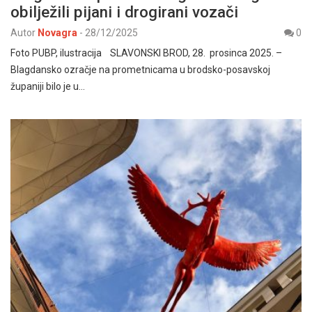
obilježili pijani i drogirani vozači
Autor
Novagra
-
28/12/2025
0
Foto PUBP, ilustracija SLAVONSKI BROD, 28. prosinca 2025. –
Blagdansko ozračje na prometnicama u brodsko-posavskoj
županiji bilo je u…