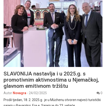
SLAVONIJA nastavlja i u 2025.g. s
promotivnim aktivnostima u Njemačkoj,
glavnom emitivnom tržištu
Autor
Novagra
-
24/02/2025
0
Prošli tjedan, 18. 2. 2025.g. je u Müchenu otvoren najveći turistički
sajam u Bavarskoj, F.re.e. Sajam je do 23. veljače…