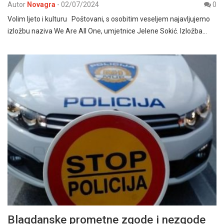
Autor
Novagra
-
02/07/2024
0
Volim ljeto i kulturu Poštovani, s osobitim veseljem najavljujemo
izložbu naziva We Are All One, umjetnice Jelene Sokić. Izložba…
Blagdanske prometne zgode i nezgode