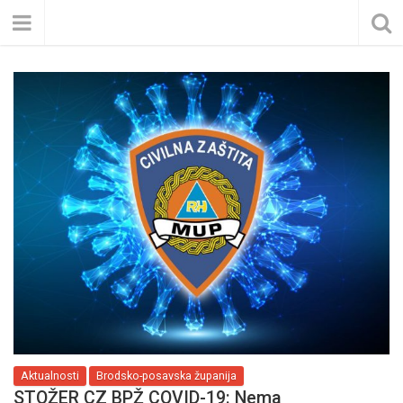
Aktualnosti
Brodsko-posavska županija
STOŽER CZ BPŽ COVID-19: Nema