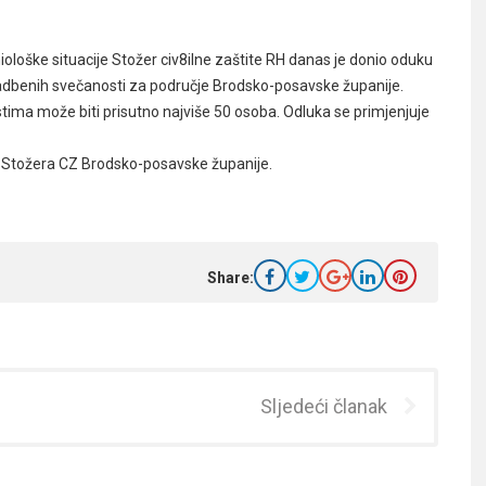
oške situacije Stožer civ8ilne zaštite RH danas je donio oduku
dbenih svečanosti za područje Brodsko-posavske županije.
a može biti prisutno najviše 50 osoba. Odluka se primjenjuje
ev Stožera CZ Brodsko-posavske županije.
Share:
Sljedeći članak