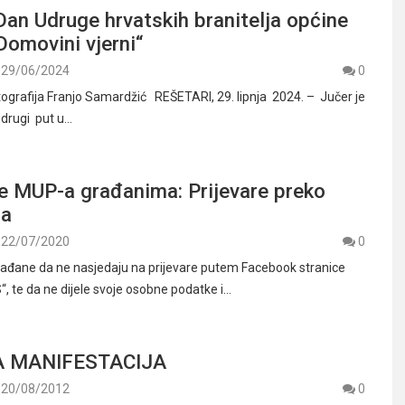
Dan Udruge hrvatskih branitelja općine
Domovini vjerni“
29/06/2024
0
otografija Franjo Samardžić REŠETARI, 29. lipnja 2024. – Jučer je
 drugi put u…
e MUP-a građanima: Prijevare preko
-a
22/07/2020
0
đane da ne nasjedaju na prijevare putem Facebook stranice
 te da ne dijele svoje osobne podatke i…
 MANIFESTACIJA
20/08/2012
0