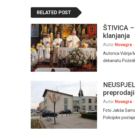
RELATED POST
ŠTIVICA –
klanjanja
Autor
Novagra
-
Autorica Višnja 
dekanatu Požeške 
NEUSPJEL
preprodaji
Autor
Novagra
-
Foto Jakša Samar
Policijske postaj