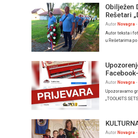
Obilježen 
Rešetari „
Autor
Novagra
-
Autor teksta i f
u Rešetarima po
Upozorenj
Facebook
Autor
Novagra
-
Upozoravamo gra
„TOOLKITS SETS“,
KULTURNA
Autor
Novagra
-