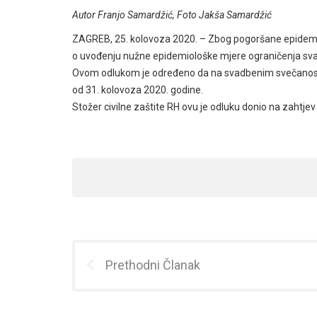
Autor Franjo Samardžić, Foto Jakša Samardžić
ZAGREB, 25. kolovoza 2020. – Zbog pogoršane epidemiol
o uvođenju nužne epidemiološke mjere ograničenja sva
Ovom odlukom je određeno da na svadbenim svečanostim
od 31. kolovoza 2020. godine.
Stožer civilne zaštite RH ovu je odluku donio na zahtj
Prethodni Članak