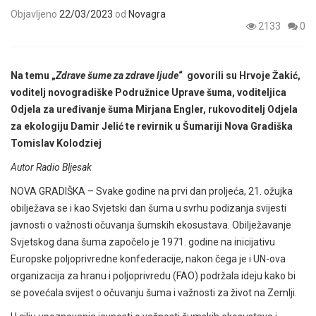
Objavljeno
22/03/2023
od
Novagra
2133
0
Na temu „
Zdrave šume za zdrave ljude
“ govorili su Hrvoje Žakić,
voditelj novogradiške Podružnice Uprave šuma, voditeljica
Odjela za uređivanje šuma Mirjana Engler, rukovoditelj Odjela
za ekologiju Damir Jelić te revirnik u Šumariji Nova Gradiška
Tomislav Kolodziej
Autor Radio Bljesak
NOVA GRADIŠKA – Svake godine na prvi dan proljeća, 21. ožujka
obilježava se i kao Svjetski dan šuma u svrhu podizanja svijesti
javnosti o važnosti očuvanja šumskih ekosustava. Obilježavanje
Svjetskog dana šuma započelo je 1971. godine na inicijativu
Europske poljoprivredne konfederacije, nakon čega je i UN-ova
organizacija za hranu i poljoprivredu (FAO) podržala ideju kako bi
se povećala svijest o očuvanju šuma i važnosti za život na Zemlji.