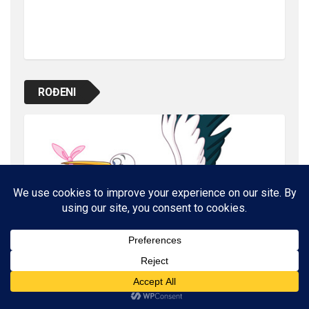
ROĐENI
NAŠE ZDRAVLJE