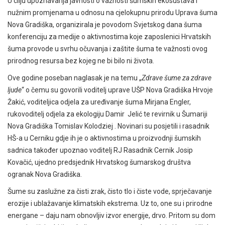
U cilju upoznavanja javnosti o važnosti šumskih ekosustava i
nužnim promjenama u odnosu na cjelokupnu prirodu Uprava šuma
Nova Gradiška, organizirala je povodom Svjetskog dana šuma
konferenciju za medije o aktivnostima koje zaposlenici Hrvatskih
šuma provode u svrhu očuvanja i zaštite šuma te važnosti ovog
prirodnog resursa bez kojeg ne bi bilo ni života.
Ove godine poseban naglasak je na temu „
Zdrave šume za zdrave
ljude
“ o čemu su govorili voditelj uprave UŠP Nova Gradiška Hrvoje
Žakić, voditeljica odjela za uređivanje šuma Mirjana Engler,
rukovoditelj odjela za ekologiju Damir Jelić te revirnik u Šumariji
Nova Gradiška Tomislav Kolodziej . Novinari su posjetili i rasadnik
HŠ-a u Cerniku gdje ih je o aktivnostima u proizvodnji šumskih
sadnica također upoznao voditelj RJ Rasadnik Cernik Josip
Kovačić, ujedno predsjednik Hrvatskog šumarskog društva
ogranak Nova Gradiška.
Šume su zaslužne za čisti zrak, čisto tlo i čiste vode, sprječavanje
erozije i ublažavanje klimatskih ekstrema. Uz to, one su i prirodne
energane – daju nam obnovljiv izvor energije, drvo. Pritom su dom