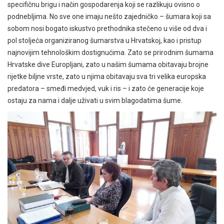
specifičnu brigu i način gospodarenja koji se razlikuju ovisno o
podnebljima. No sve one imaju nešto zajedničko – šumara koji sa
sobom nosi bogato iskustvo prethodnika stečeno u više od dva i
pol stoljeća organiziranog šumarstva u Hrvatskoj, kao i pristup
najnovijim tehnološkim dostignućima. Zato se prirodnim šumama
Hrvatske dive Europljani, zato u našim šumama obitavaju brojne
rijetke biljne vrste, zato u njima obitavaju sva tri velika europska
predatora – smeđi medvjed, vuk i ris – i zato će generacije koje
ostaju za nama i dalje uživati u svim blagodatima šume.