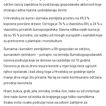
održivi razvoj zajednica te podržavaju gospodarske aktivnosti koje
stvaraju radna mjesta i poboljšavaju živote.
U Hrvatskoj se šume i šumska zemljišta prostiru na 49,3 %
kopnene površine države. Od toga je 76 % u vlasništvu RH, a 24 % u
vlasništvu privatnih šumoposjednika. Glavna odlika naših šuma je
da su 95 % prirodne, za razliku od mnogih europskih i svjetskih koje
su pretvorene u plantaže i monokulture.
Šumama i šumskim zemljištem u RH gospodari se održivo,
šumarskim rječnikom – potrajno. na temelju Šumskogospodarskih
osnova područja koje se donose na razdoblje od 10 godina.
Osnovno je da se drvni resursi koriste u mjeri koja neće ugroziti
njihov opstanak, i baš zbog toga u Hrvatskoj se godišnje siječe
manje drva nego što prirasta. Na taj se način kontinuirano održava
prirodna ravnoteža.
Hrast, bukva, grab, jela, smreka, crnika i bor, neke su od vrsta koje
čine naše šume od istoka do krajnjega juga toliko raznolikima.
Svaka vrsta i svako područje nose sa sobom zahtjeve za