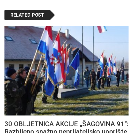
RELATED POST
30 OBLJETNICA AKCIJE „ŠAGOVINA 91“:
Razbijeno snažno neprijateljsko uporište