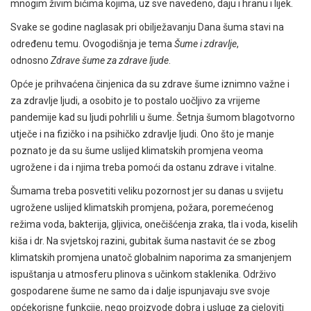
mnogim živim bićima kojima, uz sve navedeno, daju i hranu i lijek.
Svake se godine naglasak pri obilježavanju Dana šuma stavi na
određenu temu. Ovogodišnja je tema
Šume i zdravlje
,
odnosno
Zdrave šume za zdrave ljude
.
Opće je prihvaćena činjenica da su zdrave šume iznimno važne i
za zdravlje ljudi, a osobito je to postalo uočljivo za vrijeme
pandemije kad su ljudi pohrlili u šume. Šetnja šumom blagotvorno
utječe i na fizičko i na psihičko zdravlje ljudi. Ono što je manje
poznato je da su šume uslijed klimatskih promjena veoma
ugrožene i da i njima treba pomoći da ostanu zdrave i vitalne.
Šumama treba posvetiti veliku pozornost jer su danas u svijetu
ugrožene uslijed klimatskih promjena, požara, poremećenog
režima voda, bakterija, gljivica, onečišćenja zraka, tla i voda, kiselih
kiša i dr. Na svjetskoj razini, gubitak šuma nastavit će se zbog
klimatskih promjena unatoč globalnim naporima za smanjenjem
ispuštanja u atmosferu plinova s učinkom staklenika. Održivo
gospodarene šume ne samo da i dalje ispunjavaju sve svoje
općekorisne funkcije, nego proizvode dobra i usluge za cjeloviti