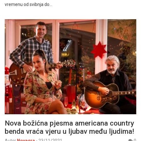
vremenu od svibnja do…
Nova božićna pjesma americana country
benda vraća vjeru u ljubav među ljudima!
Autor
Novagra
-
23/11/2021
0