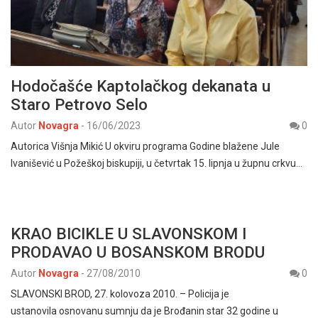
Hodočašće Kaptolačkog dekanata u
Staro Petrovo Selo
Autor
Novagra
-
16/06/2023
0
Autorica Višnja Mikić U okviru programa Godine blažene Jule
Ivanišević u Požeškoj biskupiji, u četvrtak 15. lipnja u župnu crkvu…
KRAO BICIKLE U SLAVONSKOM I
PRODAVAO U BOSANSKOM BRODU
Autor
Novagra
-
27/08/2010
0
SLAVONSKI BROD, 27. kolovoza 2010. – Policija je
ustanovila osnovanu sumnju da je Brođanin star 32 godine u