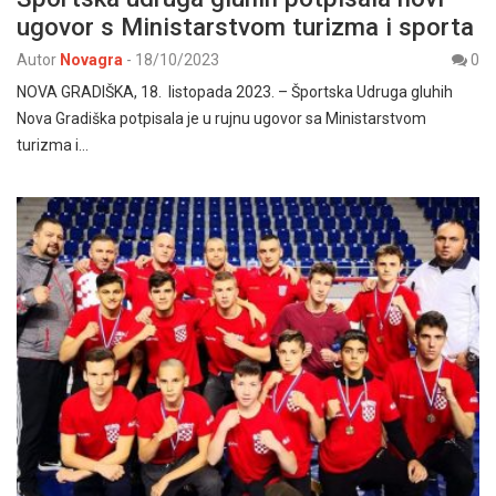
ugovor s Ministarstvom turizma i sporta
Autor
Novagra
-
18/10/2023
0
NOVA GRADIŠKA, 18. listopada 2023. – Športska Udruga gluhih
Nova Gradiška potpisala je u rujnu ugovor sa Ministarstvom
turizma i…