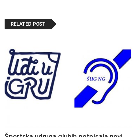
RELATED POST
Športska udruga gluhih potpisala novi