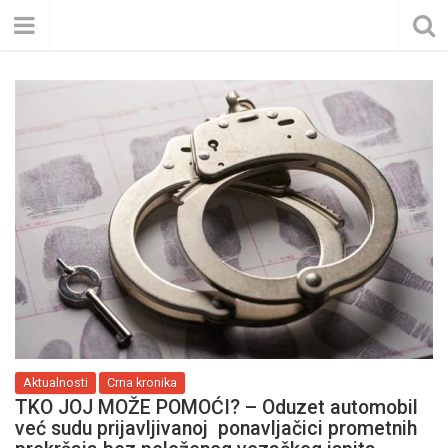
Aktualnosti
Crna kronika
TKO JOJ MOŽE POMOĆI? – Oduzet automobil
već sudu prijavljivanoj ponavljačici prometnih