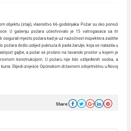
 objektu (staji), vlasništvo 66-godišnjaka. Požar su oko ponoći
Seoce. U gašenju požara učestvovalo je 15 vatrogasaca sa tri
sati osigurali mjesto požara kad je uz nazočnost inspektera zaštite
 požara došlo uslijed puknuća ili pada žarulje, koja se nalazila u
rašnjost gajbe, a požar se proširio na tavanski prostor u kojem je
 krovnom konstrukcijom. U požaru nije bilo ozlijeđenih osoba, a
a kuna. Slijedi izvješće Općinskom državnom odvjetništvu u Novoj
Share: