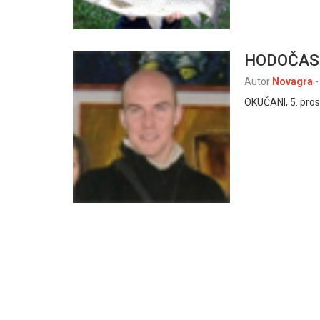
HODOČASN
Autor
Novagra
-
OKUČANI, 5. pros