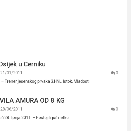
Osijek u Cerniku
21/01/2011
0
. – Trener jesenskog prvaka 3.HNL, Istok, Mladosti
VILA AMURA OD 8 KG
28/06/2011
0
ić 28. lipnja 2011. – Postoji li još netko