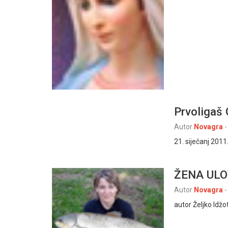
Prvoligaš 
Autor
Novagra
-
21. siječanj 2011
ŽENA ULO
Autor
Novagra
-
autor Željko Idžot