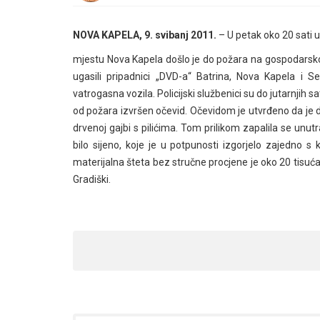
NOVA KAPELA, 9. svibanj 2011.
– U petak oko 20 sati u
mjestu Nova Kapela došlo je do požara na gospodarskom
ugasili pripadnici „DVD-a“ Batrina, Nova Kapela i 
vatrogasna vozila. Policijski službenici su do jutarnjih 
od požara izvršen očevid. Očevidom je utvrđeno da je do
drvenoj gajbi s pilićima. Tom prilikom zapalila se unut
bilo sijeno, koje je u potpunosti izgorjelo zajedno s
materijalna šteta bez stručne procjene je oko 20 tisuć
Gradiški.