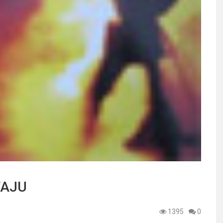
TAJU
1395
0