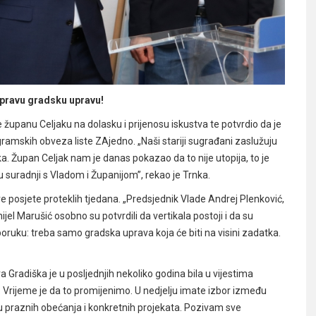
 pravu gradsku upravu!
županu Celjaku na dolasku i prijenosu iskustva te potvrdio da je
gramskih obveza liste ZAjedno. „Naši stariji sugrađani zaslužuju
a. Župan Celjak nam je danas pokazao da to nije utopija, to je
 u suradnji s Vladom i Županijom”, rekao je Trnka.
 posjete proteklih tjedana. „Predsjednik Vlade Andrej Plenković,
jel Marušić osobno su potvrdili da vertikala postoji i da su
poruku: treba samo gradska uprava koja će biti na visini zadatka.
 Gradiška je u posljednjih nekoliko godina bila u vijestima
. Vrijeme je da to promijenimo. U nedjelju imate izbor između
eđu praznih obećanja i konkretnih projekata. Pozivam sve