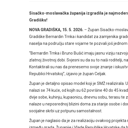
Sisačko-moslavačka županija izgradila je najmoderni
Gradišku!
NOVA GRADIŠKA, 15. 5. 2026.
– Župan Sisačko-moslava
Gradiške Bernardin Trnka i kandidat za zamjenika grado
naselja na području stare vojarne te pozvali još jednom
“Bernardin Trnka i Bruno Bušić imaju jasnu viziju razv
zlatnoj životnoj dobi. Svjesni su da su to naši roditelji, naš
Kontaktirali su nas da prenesemo svoje znanje i iskustvo
Republici Hrvatskoj”, izjavio je župan Celjak.
Župan je detaljno opisao model koji je SMŽ realizirala. U G
nalazi se 74 kuće, od kojih su 62 površine 40 do 45 kv
dvije sobe, kuhinju, kupaonicu, dnevnu sobu, terasu te z
nalaze u neposrednoj blizini doma za starije osobe i d
socijalne skrbi uz potpunu samostalnost.
Župan je naglasio da je za realizaciju ovakvog projekt
između grada, Županije i Vlade Republike Hrvatske da bi 