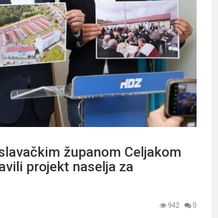
oslavačkim županom Celjakom
vili projekt naselja za
942
0