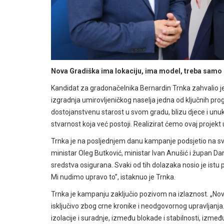
Nova Gradiška ima lokaciju, ima model, treba samo
Kandidat za gradonačelnika Bernardin Trnka zahvalio je 
izgradnja umirovljeničkog naselja jedna od ključnih pro
dostojanstvenu starost u svom gradu, blizu djece i unuk
stvarnost koja već postoji. Realizirat ćemo ovaj projekt
Trnka je na posljednjem danu kampanje podsjetio na sve
ministar Oleg Butković, ministar Ivan Anušić i župan Dani
sredstva osigurana. Svaki od tih dolazaka nosio je istu 
Mi nudimo upravo to”, istaknuo je Trnka.
Trnka je kampanju zaključio pozivom na izlaznost. „Nova
isključivo zbog crne kronike i neodgovornog upravljanja
izolacije i suradnje, između blokade i stabilnosti, izm