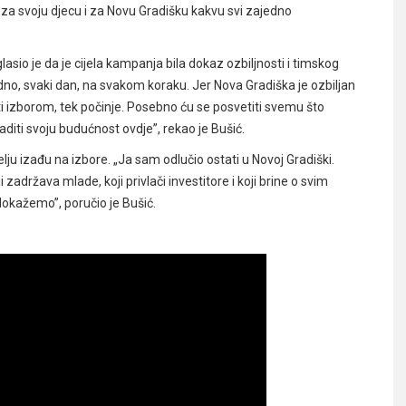
za svoju djecu i za Novu Gradišku kakvu svi zajedno
io je da je cijela kampanja bila dokaz ozbiljnosti i timskog
dno, svaki dan, na svakom koraku. Jer Nova Gradiška je ozbiljan
ti izborom, tek počinje. Posebno ću se posvetiti svemu što
graditi svoju budućnost ovdje”, rekao je Bušić.
ju izađu na izbore. „Ja sam odlučio ostati u Novoj Gradiški.
zadržava mlade, koji privlači investitore i koji brine o svim
dokažemo”, poručio je Bušić.