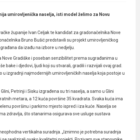
ja umirovljenička naselja, isti model želimo za Novu
čke županije Ivan Celjak te kandidat za gradonačelnika Nove
načelnika Bruno Bušić predstavili su projekt umirovljeničkog
 građana da izađu na izbore u nedjelju.
oja Nove Gradiške i poseban senzibilitet prema sugrađanima u
e bake i djedovi, ljudi koji su stvarali, gradili i razvijali ovaj grad.
 u izgradnji najmodernijih umirovljeničkih naselja koja postoje u
lini, Petrinji i Sisku izgrađena su tri naselja, a samo u Glini
adratnih metara, a 12 kuća površine 35 kvadrata. Svaka kuća ima
elenu površinu i parkirno mjesto ispred i iza kuće. Naselja se
oma zdravlja, što stanarima osigurava sve usluge sustava
a neophodna vertikalna suradnja. „Iznimno je potrebna suradnja
se realizirali ovako kvalitetni projekti. Pozivam sve stanovnike