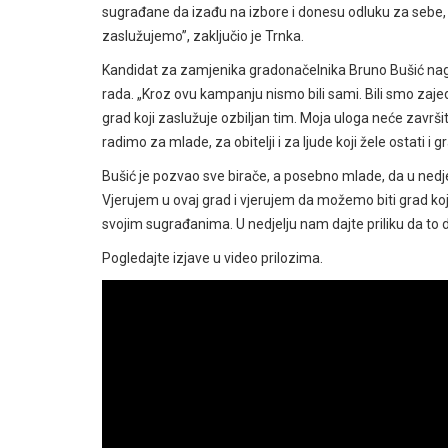
sugrađane da izađu na izbore i donesu odluku za sebe, 
zaslužujemo”, zaključio je Trnka.
Kandidat za zamjenika gradonačelnika Bruno Bušić naglas
rada. „Kroz ovu kampanju nismo bili sami. Bili smo zaje
grad koji zaslužuje ozbiljan tim. Moja uloga neće završi
radimo za mlade, za obitelji i za ljude koji žele ostati i 
Bušić je pozvao sve birače, a posebno mlade, da u nedjel
Vjerujem u ovaj grad i vjerujem da možemo biti grad koji 
svojim sugrađanima. U nedjelju nam dajte priliku da to 
Pogledajte izjave u video prilozima.