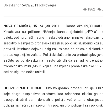
Objavljeno
15/03/2011
od
Novagra
1862
0
NOVA GRADIŠKA, 15. ožujak 2011.
– Danas oko 09,30 sati u
Kovačevcu su prilikom čišćenja kanala djelatnici „HEP-a“ uz
dalekovod pronašli jedno neeksplodirano minsko eksplozivno
sredstvo. Na mjesto pronalaska izašli su policijski službenici koji su
potvrdili istinitost dojave i osigurali mjesto do dolaska djelatnika
protueksplozijske zaštite. Policijski službenici za protueksplozijsku
zaštitu su po dolasku na mjesto utvrdili da se radi o trenutnoj
tromblonskoj mini „M60“, koju su na mjestu pronalaska oko 11,20
sati na siguran način uništili.
UPOZORENJE POLICIJE
– Ukoliko građani pronađu oružje ili bilo
koje drugo eksplozivno sredstvo kao odbačeno nikako ga ne
trebaju dirati ili sami donositi u policiju već o tome obavijestiti
policiju na način da nazovu hitni pozivni broj policije 192 i policijski