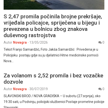
S 2,47 promila počinila brojne prekršaje,
vrijeđala policajce, spriječena u bijegu i
prevezena u bolnicu zbog znakova
duševnog rastrojstva
Autor
Novagra
-
13/05/2026
0
Tekst Franjo Samardžić, Foto Jakša Samardžić Privedena je u
Policijsku postaju gdje su ju djelatnici Hitne medicinske pomoći
Nova…
Za volanom s 2,52 promila i bez vozačke
dozvole
Autor
Novagra
-
30/07/2019
0
SLAVONSKI BROD / NOVA GRADIŠKA – U subotu (27.srpnja), oko
19.30 sati, u Podvinju, policijski službenici Postaje prometne policije
Slavonski…