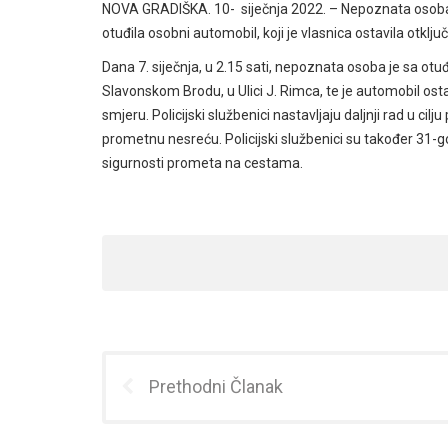
NOVA GRADIŠKA. 10- siječnja 2022. – Nepoznata osoba je t
otuđila osobni automobil, koji je vlasnica ostavila otklju
Dana 7. siječnja, u 2.15 sati, nepoznata osoba je sa 
Slavonskom Brodu, u Ulici J. Rimca, te je automobil os
smjeru. Policijski službenici nastavljaju daljnji rad u ci
prometnu nesreću. Policijski službenici su također 31-g
sigurnosti prometa na cestama.
Prethodni Članak