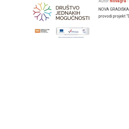
Autor
Novagra
-
NOVA GRADIŠKA –
provodi projekt 