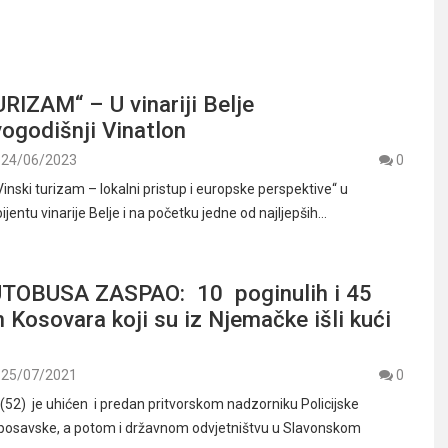
RIZAM“ – U vinariji Belje
vogodišnji Vinatlon
24/06/2023
0
nski turizam – lokalni pristup i europske perspektive“ u
entu vinarije Belje i na početku jedne od najljepših…
TOBUSA ZASPAO: 10 poginulih i 45
h Kosovara koji su iz Njemačke išli kući
25/07/2021
0
52) je uhićen i predan pritvorskom nadzorniku Policijske
posavske, a potom i državnom odvjetništvu u Slavonskom