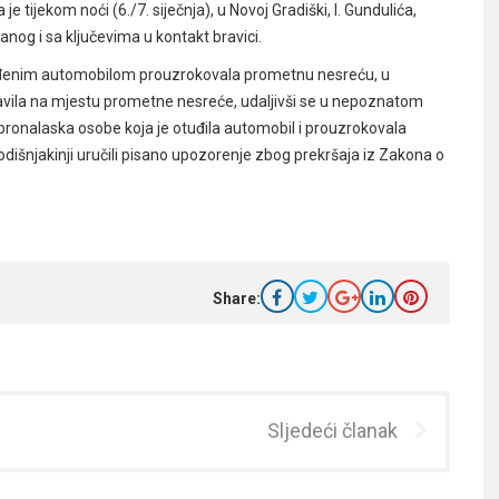
ijekom noći (6./7. siječnja), u Novoj Gradiški, I. Gundulića,
čanog i sa ključevima u kontakt bravici.
otuđenim automobilom prouzrokovala prometnu nesreću, u
tavila na mjestu prometne nesreće, udaljivši se u nepoznatom
lju pronalaska osobe koja je otuđila automobil i prouzrokovala
odišnjakinji uručili pisano upozorenje zbog prekršaja iz Zakona o
Share:
Sljedeći članak