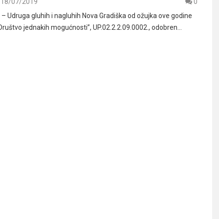
18/07/2019
0
 Udruga gluhih i nagluhih Nova Gradiška od ožujka ove godine
“Društvo jednakih mogućnosti”, UP.02.2.2.09.0002., odobren…