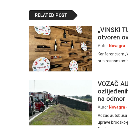
RELATED POST
„VINSKI TU
otvoren o
Autor
Novagra
-
Konferencijom „Vi
prekrasnom ambij
VOZAČ AU
ozlijeđeni
na odmor
Autor
Novagra
-
Vozač autobusa (
uprave brodsko-