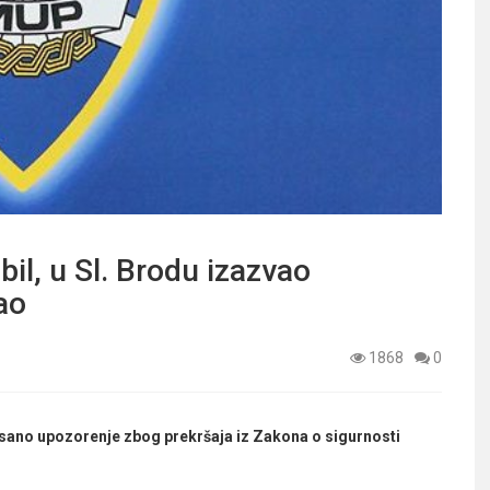
il, u Sl. Brodu izazvao
ao
1868
0
 pisano upozorenje zbog prekršaja iz Zakona o sigurnosti