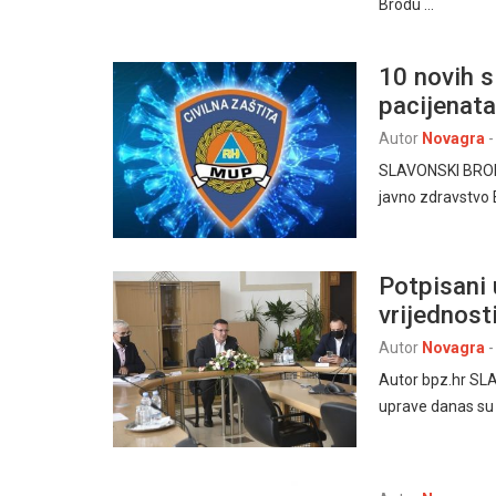
Brodu …
10 novih s
pacijenata
Autor
Novagra
-
SLAVONSKI BROD,
javno zdravstvo 
Potpisani 
vrijednost
Autor
Novagra
-
Autor bpz.hr SLA
uprave danas su 