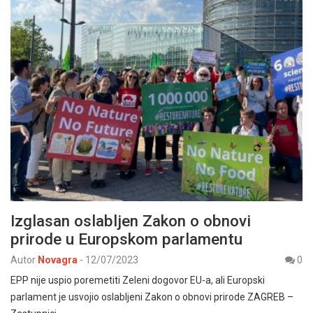
Izglasan oslabljen Zakon o obnovi
prirode u Europskom parlamentu
Autor
Novagra
-
12/07/2023
0
EPP nije uspio poremetiti Zeleni dogovor EU-a, ali Europski
parlament je usvojio oslabljeni Zakon o obnovi prirode ZAGREB –