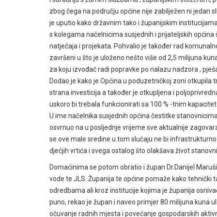
zbog čega na području općine nije zabilježen ni jedan 
je uputio kako državnim tako i županijskim institucija
s kolegama načelnicima susjednih i prijateljskih općina 
natječaja i projekata. Pohvalio je također rad komunaln
završeni u što je uloženo nešto više od 2,5 milijuna ku
za koju izvođač radi popravke po nalazu nadzora , pje
Dodao je kako je Općina u poduzetničkoj zoni otkupila tri
strana investicija a također je otkupljena i poljoprivredn
uskoro bi trebala funkcionirati sa 100 % -tnim kapacite
U ime načelnika susjednih općina čestitke stanovnicima
osvrnuo na u posljednje vrijeme sve aktualnije zagovara
se ove male sredine u tom slučaju ne bi infrastrukturno iz
dječjih vrtića i svega ostalog što olakšava život stanovn
Domaćinima se potom obratio i župan Dr.Danijel Marušić 
vode te JLS. Županija te općine pomaže kako tehnički tak
odredbama ali kroz institucije kojima je županija osnivač
puno, rekao je župan i naveo primjer 80 milijuna kuna u
očuvanje radnih mjesta i povećanje gospodarskih aktiv