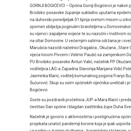
GORNJI BOGIĆEVCI – Općina Gornji Bogićevci je nakon 
Brodsko-posavske županije sukladno uputama epidemiolo
na duhovski ponedjeljak 01.lipnja svetom misom u crkvi 
spomen obilježja poginulim braniteljima u Domovinskom
su vijenci i zapaljene svijeće te su nazočni i molitvom od
na oltar Domovine. U večernjim satima održana je i sveč
Marušića nazočili načelnici Dragalića , Okučana , Stare
vijeća Ivicom Pivcem i Velimir Paušić sa zamjenikom Dam
PU Brodsko-posavske Antun Valić, načelnik PP Okučani Z
voditeljica LAG-a Zapadna Slavonija Marijana Vidić Polet
Jasminka Klarić, voditelj komunalnog pogona Franjo Bu
Šućurović. Skup su osim općinskih vijećnika uveličali i p
Bogićevci.
Goste su pozdravili pročelnica JUP-a Mara Klarić i pred
čestitao Dan općine i blagdan zaštitnika župe Duha Sveto
Načelnik je govorio o aktivnostima i postignućima općine 
projekata unatoč pandemiji korone koja je ipak usporila 
i suradnju s žurnim službama , županijskim stožerom, p