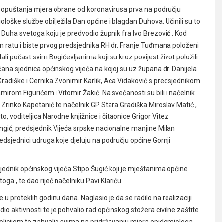
popuštanja mjera obrane od koronavirusa prva na području
ške službe obilježila Dan općine i blagdan Duhova. Učinili su to
Duha svetoga koju je predvodio župnik fra Ivo Brezović . Kod
 ratu i biste prvog predsjednika RH dr. Franje Tuđmana položeni
ali počast svim Bogićevljanima koji su kroz povijest život položili
ana sjednica općinskog vijeća na kojoj su uz župana dr. Danijela
 Gradiške i Cernika Zvonimir Karlik, Aca Vidaković s predsjednikom
irom Figurićem i Vitomir Žakić. Na svečanosti su bili i načelnik
rinko Kapetanić te načelnik GP Stara Gradiška Miroslav Matić ,
o, voditeljica Narodne knjižnice i čitaonice Grigor Vitez
ngić, predsjednik Vijeća srpske nacionalne manjine Milan
redsjednici udruga koje djeluju na području općine Gornji
sjednik općinskog vijeća Stipo Šugić koji je mještanima općine
ga , te dao riječ načelniku Pavi Klariću.
u proteklih godinu dana. Naglasio je da se radilo na realizaciji
dio aktivnosti te je pohvalio rad općinskog stožera civilne zaštite
olicijom te zahvalio svima na pridržavanju mjera epidemiologa