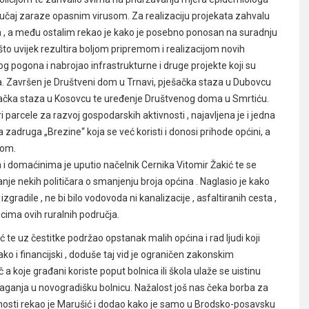
slučaj zaraze opasnim virusom. Za realizaciju projekata zahvalu
ma , a među ostalim rekao je kako je posebno ponosan na suradnju
što uvijek rezultira boljom pripremom i realizacijom novih
og pogona i nabrojao infrastrukturne i druge projekte koji su
na. Završen je Društveni dom u Trnavi, pješačka staza u Dubovcu
šačka staza u Kosovcu te uređenje Društvenog doma u Smrtiću.
 parcele za razvoj gospodarskih aktivnosti , najavljena je i jedna
a zadruga „Brezine“ koja se već koristi i donosi prihode općini, a
tom.
 i domaćinima je uputio načelnik Cernika Vitomir Žakić te se
nje nekih političara o smanjenju broja općina . Naglasio je kako
gradile , ne bi bilo vodovoda ni kanalizacije , asfaltiranih cesta ,
icima ovih ruralnih područja.
te uz čestitke podržao opstanak malih općina i rad ljudi koji
o i financijski , doduše taj vid je ograničen zakonskim
 a koje građani koriste poput bolnica ili škola ulaže se uistinu
laganja u novogradišku bolnicu. Nažalost još nas čeka borba za
nosti rekao je Marušić i dodao kako je samo u Brodsko-posavsku