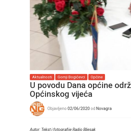
Aktualnosti
Gornji Bogićevci
Općine
U povodu Dana općine održ
Općinskog vijeća
Objavljeno
02/06/2020
od
Novagra
Autor: Tekst i fotografije Radio Bljesak