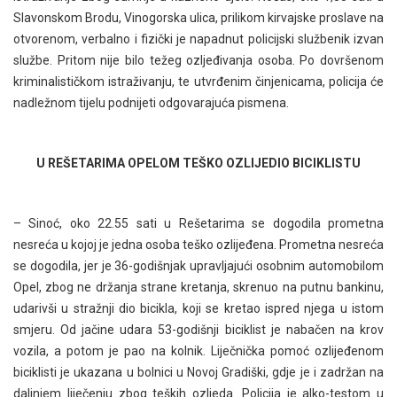
Slavonskom Brodu, Vinogorska ulica, prilikom kirvajske proslave na
otvorenom, verbalno i fizički je napadnut policijski službenik izvan
službe. Pritom nije bilo težeg ozljeđivanja osoba. Po dovršenom
kriminalističkom istraživanju, te utvrđenim činjenicama, policija će
nadležnom tijelu podnijeti odgovarajuća pismena.
U REŠETARIMA OPELOM TEŠKO OZLIJEDIO BICIKLISTU
– Sinoć, oko 22.55 sati u Rešetarima se dogodila prometna
nesreća u kojoj je jedna osoba teško ozlijeđena. Prometna nesreća
se dogodila, jer je 36-godišnjak upravljajući osobnim automobilom
Opel, zbog ne držanja strane kretanja, skrenuo na putnu bankinu,
udarivši u stražnji dio bicikla, koji se kretao ispred njega u istom
smjeru. Od jačine udara 53-godišnji biciklist je nabačen na krov
vozila, a potom je pao na kolnik. Liječnička pomoć ozlijeđenom
biciklisti je ukazana u bolnici u Novoj Gradiški, gdje je i zadržan na
daljnjem liječenju zbog teških ozljeda. Policija je alko-testom u