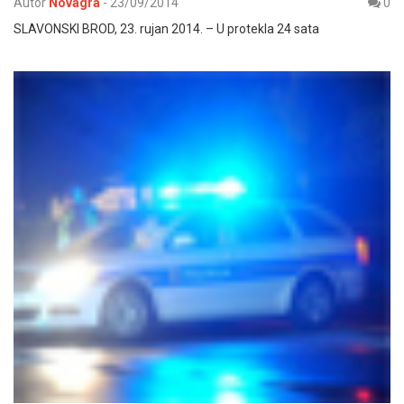
Autor
Novagra
-
23/09/2014
0
SLAVONSKI BROD, 23. rujan 2014. – U protekla 24 sata