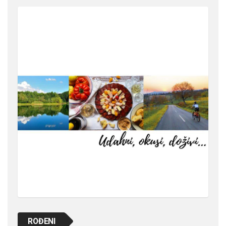
ROĐENI