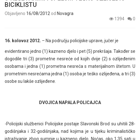
BICIKLISTU
Objavljeno
16/08/2012
od
Novagra
1394
0
16. kolovoz 2012.
– Na području policijske uprave, jučer je
evidentirano jedno (1) kazneno djelo i pet (5) prekršaja. Također se
dogodile tri (3) prometne nesreće od kojih dvije (2) s ozlijeđenim
osobama i jedna (1) prometna nesreća s materijalnom štetom. U
prometnim nesrećama jedna (1) osoba je teško ozlijeđena, a tri (3)
osobe su lakše ozlijeđene.
DVOJICA NAPALA POLICAJCA
-Policijski službenici Policijske postaje Slavonski Brod su uhitili 28-
godišnjaka i 32-godišnjaka, nad kojima je u tijeku kriminalističko
istraživanje zbog sumnje u kazneno djelo. Noćas, oko 1,35 sati u