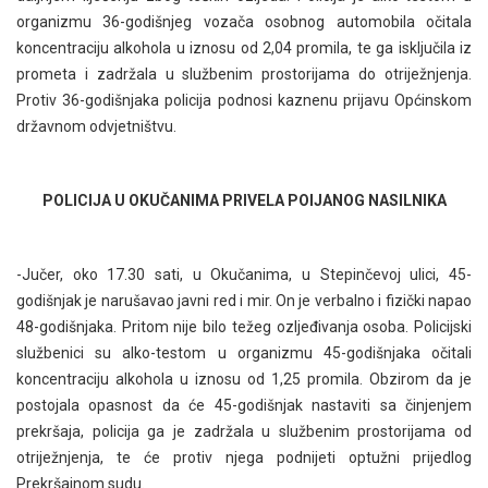
organizmu 36-godišnjeg vozača osobnog automobila očitala
koncentraciju alkohola u iznosu od 2,04 promila, te ga isključila iz
prometa i zadržala u službenim prostorijama do otriježnjenja.
Protiv 36-godišnjaka policija podnosi kaznenu prijavu Općinskom
državnom odvjetništvu.
POLICIJA U OKUČANIMA PRIVELA POIJANOG NASILNIKA
-Jučer, oko 17.30 sati, u Okučanima, u Stepinčevoj ulici, 45-
godišnjak je narušavao javni red i mir. On je verbalno i fizički napao
48-godišnjaka. Pritom nije bilo težeg ozljeđivanja osoba. Policijski
službenici su alko-testom u organizmu 45-godišnjaka očitali
koncentraciju alkohola u iznosu od 1,25 promila. Obzirom da je
postojala opasnost da će 45-godišnjak nastaviti sa činjenjem
prekršaja, policija ga je zadržala u službenim prostorijama od
otriježnjenja, te će protiv njega podnijeti optužni prijedlog
Prekršajnom sudu.