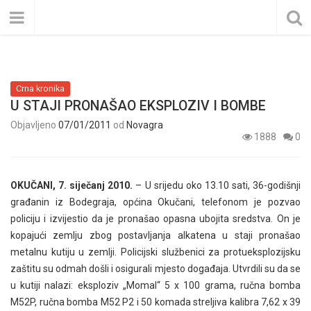
Crna kronika
U STAJI PRONAŠAO EKSPLOZIV I BOMBE
Objavljeno
07/01/2011
od
Novagra
1888
0
OKUČANI, 7. siječanj 2010.
– U srijedu oko 13.10 sati, 36-godišnji
građanin iz Bodegraja, općina Okučani, telefonom je pozvao
policiju i izvijestio da je pronašao opasna ubojita sredstva. On je
kopajući zemlju zbog postavljanja alkatena u staji pronašao
metalnu kutiju u zemlji. Policijski službenici za protueksplozijsku
zaštitu su odmah došli i osigurali mjesto događaja. Utvrdili su da se
u kutiji nalazi: eksploziv „Momal“ 5 x 100 grama, ručna bomba
M52P, ručna bomba M52 P2 i 50 komada streljiva kalibra 7,62 x 39