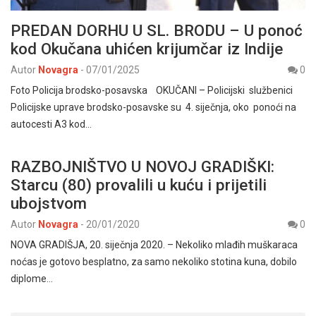
PREDAN DORHU U SL. BRODU – U ponoć
kod Okučana uhićen krijumčar iz Indije
Autor
Novagra
-
07/01/2025
0
Foto Policija brodsko-posavska OKUČANI – Policijski službenici
Policijske uprave brodsko-posavske su 4. siječnja, oko ponoći na
autocesti A3 kod…
RAZBOJNIŠTVO U NOVOJ GRADIŠKI:
Starcu (80) provalili u kuću i prijetili
ubojstvom
Autor
Novagra
-
20/01/2020
0
NOVA GRADIŠJA, 20. siječnja 2020. – Nekoliko mlađih muškaraca
noćas je gotovo besplatno, za samo nekoliko stotina kuna, dobilo
diplome…