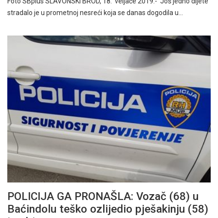
Foto SBplus SLAVONSKI BROD, 18. veljače 2019.- Još jedno dijete
stradalo je u prometnoj nesreći koja se danas dogodila u…
POLICIJA GA PRONAŠLA: Vozač (68) u
Baćindolu teško ozlijedio pješakinju (58)