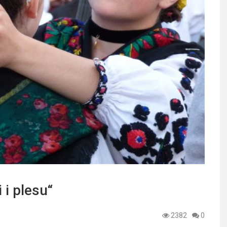
 i plesu“
2382
0