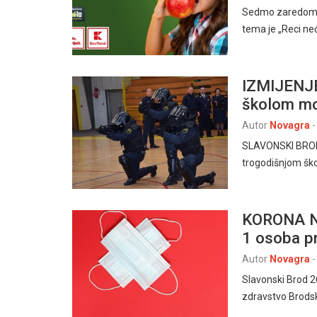
Sedmo zaredom n
tema je „Reci ne
IZMIJENJE
školom mo
Autor
Novagra
-
SLAVONSKI BROD –
trogodišnjom šk
KORONA NE
1 osoba p
Autor
Novagra
-
Slavonski Brod 
zdravstvo Brodsk