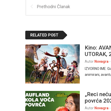
Prethodni Članak
RELATED POST
Kino: AV
UTORAK, 2
Autor
Novagra
-
IZVORNO IME: Gi
animirani, avan
„Reci neću
povrća 20
Autor
Novagra
-