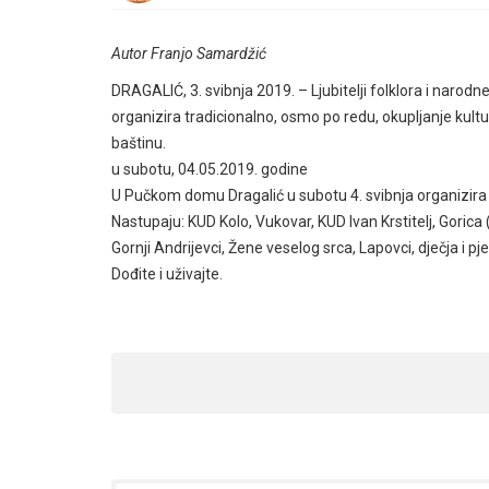
Autor Franjo Samardžić
DRAGALIĆ, 3. svibnja 2019. – Ljubitelji folklora i narodn
organizira tradicionalno, osmo po redu, okupljanje kultu
baštinu.
u subotu, 04.05.2019. godine
U Pučkom domu Dragalić u subotu 4. svibnja organizira 8
Nastupaju: KUD Kolo, Vukovar, KUD Ivan Krstitelj, Goric
Gornji Andrijevci, Žene veselog srca, Lapovci, dječja i p
Dođite i uživajte.