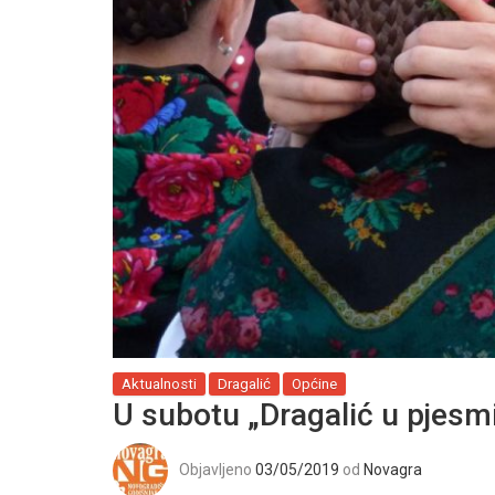
Aktualnosti
Dragalić
Općine
U subotu „Dragalić u pjesmi
Objavljeno
03/05/2019
od
Novagra