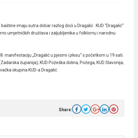
e baštine imaju sutra dobar razlog doći u Dragalić . KUD “Dragalić“
rno umjetničkih društava i zaljubljenika u folklornu i narodnu
. manifestaciju „Dragalić u pjesmi i plesu“ s početkom u 19 sati.
a (Zadarska županija), KUD Požeška dolina, Požega, KUD Slavonija,
jevačka skupina KUD-a Dragalić.
Share: