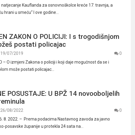
atjecanje Kauflanda za osnovnoškolce kreće 17. travnja, a
ću hrani u smeću“ I ove godine…
N ZAKON O POLICIJI: I s trogodišnjom
žeš postati policajac
19/07/2019
0
 O izmjeni Zakona o policiji i koji daje mogućnost da se i
olom može postati policajac…
 POSUSTAJE: U BPŽ 14 novooboljelih
reminula
26/08/2022
0
26. 8. 2022. – Prema podacima Nastavnog zavoda za javno
o-posavske županije u protekla 24 sata na…