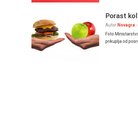
Porast kol
Autor
Novagra
-
Foto Ministarstv
prikuplja od pos