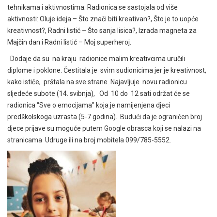
tehnikama i aktivnostima. Radionica se sastojala od više
aktivnosti: Oluje ideja – Što znači biti kreativan?, Što je to uopće
kreativnost?, Radni listić – Što sanja lisica?, Izrada magneta za
Majčin dan i Radni listić – Moj superheroj.
Dodaje da su na kraju radionice malim kreativcima uručili
diplome i poklone. Čestitala je svim sudionicima jer je kreativnost,
kako ističe, prštala na sve strane. Najavljuje novu radionicu
sljedeće subote (14. svibnja), Od 10 do 12 sati održat će se
radionica “Sve o emocijama” koja je namijenjena djeci
predškolskoga uzrasta (5-7 godina). Budući da je ograničen broj
djece prijave su moguće putem Google obrasca koji se nalazi na
stranicama Udruge ili na broj mobitela 099/785-5552.