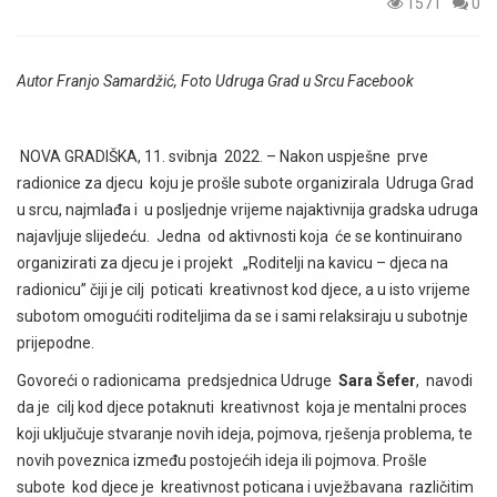
1571
0
Autor Franjo Samardžić, Foto Udruga Grad u Srcu Facebook
NOVA GRADIŠKA, 11. svibnja 2022. – Nakon uspješne prve
radionice za djecu koju je prošle subote organizirala Udruga Grad
u srcu, najmlađa i u posljednje vrijeme najaktivnija gradska udruga
najavljuje slijedeću. Jedna od aktivnosti koja će se kontinuirano
organizirati za djecu je i projekt „Roditelji na kavicu – djeca na
radionicu” čiji je cilj poticati kreativnost kod djece, a u isto vrijeme
subotom omogućiti roditeljima da se i sami relaksiraju u subotnje
prijepodne.
Govoreći o radionicama predsjednica Udruge
Sara Šefer
, navodi
da je cilj kod djece potaknuti kreativnost koja je mentalni proces
koji uključuje stvaranje novih ideja, pojmova, rješenja problema, te
novih poveznica između postojećih ideja ili pojmova. Prošle
subote kod djece je kreativnost poticana i uvježbavana različitim