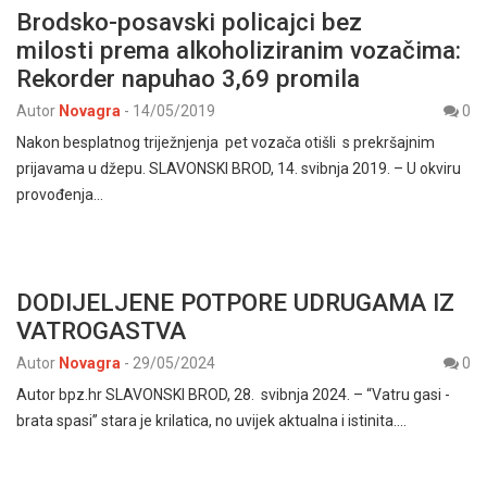
Brodsko-posavski policajci bez
milosti prema alkoholiziranim vozačima:
Rekorder napuhao 3,69 promila
Autor
Novagra
-
14/05/2019
0
Nakon besplatnog triježnjenja pet vozača otišli s prekršajnim
prijavama u džepu. SLAVONSKI BROD, 14. svibnja 2019. – U okviru
provođenja…
DODIJELJENE POTPORE UDRUGAMA IZ
VATROGASTVA
Autor
Novagra
-
29/05/2024
0
Autor bpz.hr SLAVONSKI BROD, 28. svibnja 2024. – “Vatru gasi -
brata spasi” stara je krilatica, no uvijek aktualna i istinita.…