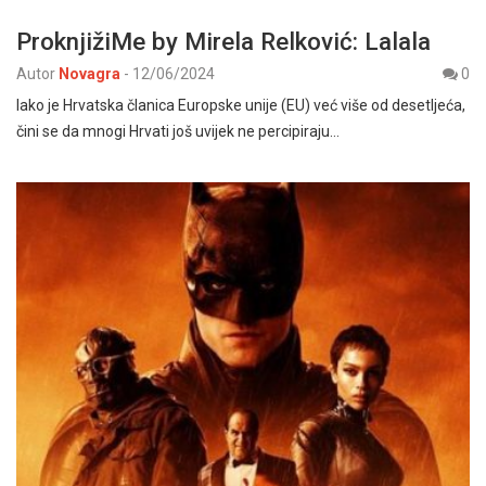
ProknjižiMe by Mirela Relković: Lalala
Autor
Novagra
-
12/06/2024
0
Iako je Hrvatska članica Europske unije (EU) već više od desetljeća,
čini se da mnogi Hrvati još uvijek ne percipiraju…