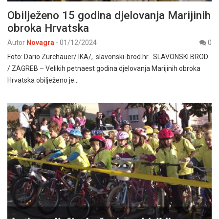
Obilježeno 15 godina djelovanja Marijinih
obroka Hrvatska
Autor
Novagra
-
01/12/2024
0
Foto: Dario Zürchauer/ IKA/, slavonski-brod.hr SLAVONSKI BROD
/ ZAGREB – Velikih petnaest godina djelovanja Marijinih obroka
Hrvatska obilježeno je…