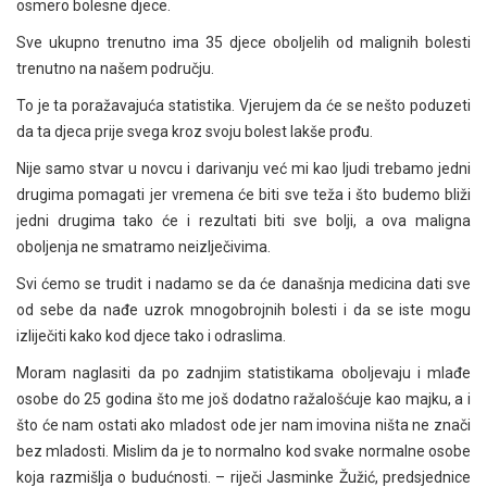
osmero bolesne djece.
Sve ukupno trenutno ima 35 djece oboljelih od malignih bolesti
trenutno na našem području.
To je ta poražavajuća statistika. Vjerujem da će se nešto poduzeti
da ta djeca prije svega kroz svoju bolest lakše prođu.
Nije samo stvar u novcu i darivanju već mi kao ljudi trebamo jedni
drugima pomagati jer vremena će biti sve teža i što budemo bliži
jedni drugima tako će i rezultati biti sve bolji, a ova maligna
oboljenja ne smatramo neizlječivima.
Svi ćemo se trudit i nadamo se da će današnja medicina dati sve
od sebe da nađe uzrok mnogobrojnih bolesti i da se iste mogu
izliječiti kako kod djece tako i odraslima.
Moram naglasiti da po zadnjim statistikama oboljevaju i mlađe
osobe do 25 godina što me još dodatno ražalošćuje kao majku, a i
što će nam ostati ako mladost ode jer nam imovina ništa ne znači
bez mladosti. Mislim da je to normalno kod svake normalne osobe
koja razmišlja o budućnosti. – riječi Jasminke Žužić, predsjednice