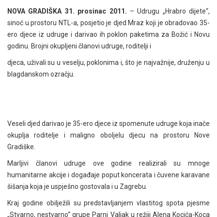
NOVA GRADIŠKA 31. prosinac 2011.
– Udrugu „Hrabro dijete“,
sinoć u prostoru NTL-a, posjetio je djed Mraz koji je obradovao 35-
ero djece iz udruge i darivao ih poklon paketima za Božić i Novu
godinu. Brojni okupljeni članovi udruge, roditelji i
djeca, uživali su u veselju, poklonima i, što je najvažnije, druženju u
blagdanskom ozračju.
Veseli djed darivao je 35-ero djece iz spomenute udruge koja inače
okuplja roditelje i maligno oboljelu djecu na prostoru Nove
Gradiške.
Marljivi članovi udruge ove godine realizirali su mnoge
humanitarne akcije i događaje poput koncerata i čuvene karavane
šišanja koja je uspješno gostovala i u Zagrebu.
Kraj godine obilježili su predstavljanjem vlastitog spota pjesme
„Stvarno, nestvarno“ grupe Parni Valjak u režiji Alena Kocića-Koca