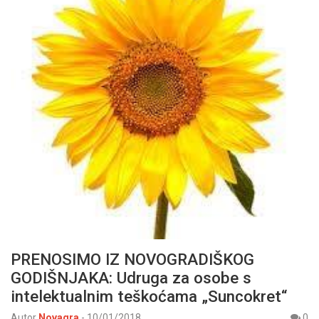
PRENOSIMO IZ NOVOGRADIŠKOG
GODIŠNJAKA: Udruga za osobe s
intelektualnim teškoćama „Suncokret“
Autor
Novagra
-
10/01/2018
0