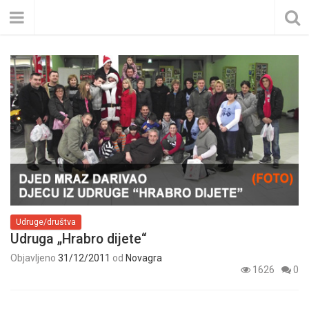
Udruge/društva
Udruga „Hrabro dijete“
Objavljeno
31/12/2011
od
Novagra
1626
0