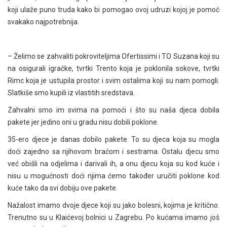
koji ulaže puno truda kako bi pomogao ovoj udruzi kojoj je pomoć
svakako najpotrebnija.
– Želimo se zahvaliti pokroviteljima Ofertissimi i TO Suzana koji su
na osigurali igračke, tvrtki Trento koja je poklonila sokove, tvrtki
Rimc koja je ustupila prostor i svim ostalima koji su nam pomogli.
Slatkiše smo kupili iz vlastitih sredstava.
Zahvalni smo im svima na pomoći i što su naša djeca dobila
pakete jer jedino oni u gradu nisu dobili poklone.
35-ero djece je danas dobilo pakete. To su djeca koja su mogla
doći zajedno sa njihovom braćom i sestrama. Ostalu djecu smo
već obišli na odjelima i darivali ih, a onu djecu koja su kod kuće i
nisu u mogućnosti doći njima ćemo također uručiti poklone kod
kuće tako da svi dobiju ove pakete.
Nažalost imamo dvoje djece koji su jako bolesni, kojima je kritično.
Trenutno su u Klaićevoj bolnici u Zagrebu. Po kućama imamo još