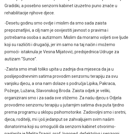
Gradiški, a posebno senzorni kabinet izuzetno puno znače u
rehabilitacije njihove djece.
-Desetu godinu smo ovdje i mislim da smo sada zaista
prepoznatljivi, a cilj nam je osvijestiti javnost o pravima i
potrebama osoba s autizmom. Mislim da moramo voljeti sve ljude
koji su različiti i drugačiji, jer im samo na taj način i možemo
pomoći- istaknula je Vesna Mijatović, predsjednica Udruge za
autizam “Sunce”.
-Zaista smo imali toliko upita u zadnja dva mjeseca da ja u
poslijepodnevnim satima provodim senzornu terapiju za svu
vanjsku djecu, a ona nam dolaze s područja Lipika, Pakraca,
Požege, Lužana, Slavonskog Broda. Zaista odjek je veliki,
organizirani smo i za sada sve stižemo. Za našu djecu s Odjela
provodimo senzornu terapiju u jutarnjim satima dva puta tjedno
prema programu u sklopu psihomotorike. Zadovoljni smo i sretni,
djeca, roditelji, mi i još jedanput se zahvaljujem svim našim
donatorima koji su omogućili da senzorni kabinet otvorimo-
naglasila je Melita Dragić, prof. logoped, defektolog i senzorni