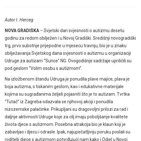
Autor I. Herceg
NOVA GRADIŠKA
– Svjetski dan svjesnosti o autizmu desetu
godinu za redom obilježen i u Novoj Gradiški. Središnji novogradiški
trg, prvo subotnje prijepodne u mjesecu travnju, bio je u znaku
obilježavanja Svjetskog dana svjesnosti o autizmu u organizaciji
Udruge za autizam “Sunce” NG. Ovogodišnje sadržaje upriličili su
pod geslom “Volim osobu s autizmom”.
Na izložbenom štandu Udruga je ponudila plave majice, plava je
boja autizma, s tiskanim geslom, kao i edukativne materijale
kojima su sugrađanima željeli pojasniti što je to autizam. Tvrtka
“Tutač” iz Zagreba odazvala se njihovoj akciji i ponudila
nizozemske palačinke. Prikupljani su dragovoljni prilozi za rad i
daljnje aktivnosti Udruge koje za cilj imaju poboljšanje kvalitete
života djece s autizmom. Posebna atrakcija bio je klaun koji je
zabavljao i djecu i odrasle. Ipak, najupečatljiviju poruku poslali su
roditelji djece s autizmom potvrđujući nam kako i Odjel u Novoj