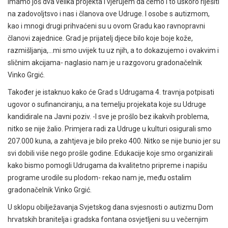
Imamo još dva velika projekta i vjerujem da ćemo i to uskoro riješiti
na zadovoljtsvo i nas i članova ove Udruge. I osobe s autizmom,
kao i mnogi drugi prihvaćeni su u ovom Gradu kao ravnopravni
članovi zajednice. Grad je prijatelj djece bilo koje boje kože,
razmišljanja,…mi smo uvijek tu uz njih, a to dokazujemo i ovakvim i
sličnim akcijama- naglasio nam je u razgovoru gradonačelnik
Vinko Grgić.
Također je istaknuo kako će Grad s Udrugama 4. travnja potpisati
ugovor o sufinanciranju, a na temelju projekata koje su Udruge
kandidirale na Javni poziv. -I sve je prošlo bez ikakvih problema,
nitko se nije žalio. Primjera radi za Udruge u kulturi osigurali smo
207.000 kuna, a zahtjeva je bilo preko 400. Nitko se nije bunio jer su
svi dobili više nego prošle godine. Edukacije koje smo organizirali
kako bismo pomogli Udrugama da kvalitetno pripreme i napišu
programe urodile su plodom- rekao nam je, među ostalim
gradonačelnik Vinko Grgić.
U sklopu obilježavanja Svjetskog dana svjesnosti o autizmu Dom
hrvatskih branitelja i gradska fontana osvjetljeni su u večernjim