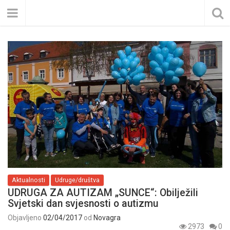
Aktualnosti
Udruge/društva
UDRUGA ZA AUTIZAM „SUNCE“: Obilježili
Svjetski dan svjesnosti o autizmu
Objavljeno
02/04/2017
od
Novagra
2973
0