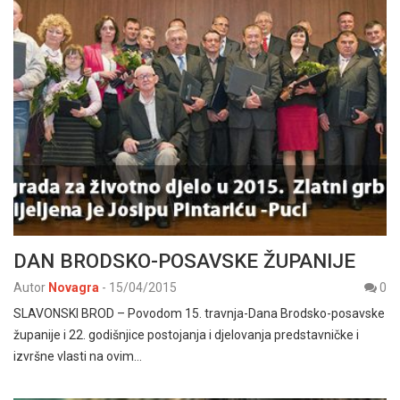
DAN BRODSKO-POSAVSKE ŽUPANIJE
Autor
Novagra
-
15/04/2015
0
SLAVONSKI BROD – Povodom 15. travnja-Dana Brodsko-posavske
županije i 22. godišnjice postojanja i djelovanja predstavničke i
izvršne vlasti na ovim…