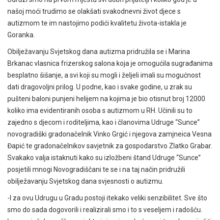
našoj moći trudimo se olakšati svakodnevni život djece s
autizmom te im nastojimo podići kvalitetu života-istakla je
Goranka.
Obilježavanju Svjetskog dana autizma pridružila se i Marina
Brkanac vlasnica frizerskog salona koja je omogućila sugrađanima
besplatno šišanje, a svi koji su mogli i željeli imali su mogućnost
dati dragovoljni prilog. U podne, kao i svake godine, u zrak su
pušteni baloni punjeni helijem na kojima je bio otisnut broj 12000
koliko ima evidentiranih osoba s autizmom u RH. Učinili su to
zajedno s djecom i roditeljima, kao i članovima Udruge “Sunce”
novogradiški gradonačelnik Vinko Grgić i njegova zamjneica Vesna
Đapić te gradonačelnikov savjetnik za gospodarstvo Zlatko Grabar.
Svakako valja istaknuti kako su izložbeni štand Udruge “Sunce”
posjetili mnogi Novogradiščani te se i na taj način pridružili
obilježavanju Svjetskog dana svjesnosti o autizmu.
-I za ovu Udrugu u Gradu postoji itekako veliki senzibilitet. Sve što
smo do sada dogovorili i realizirali smo i to s veseljem i radošću.