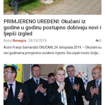
PRIMJERENO UREĐENI: Okučani iz
godine u godinu postupno dobivaju novi i
ljepši izgled
Autor
Novagra
-
24/10/2019
0
Autor Franjo Samardžić OKUČANI, 24. listopada 2019. – Okučani su
već godinama primjereno uređeno mjesto. Da uvijek može i bolje…