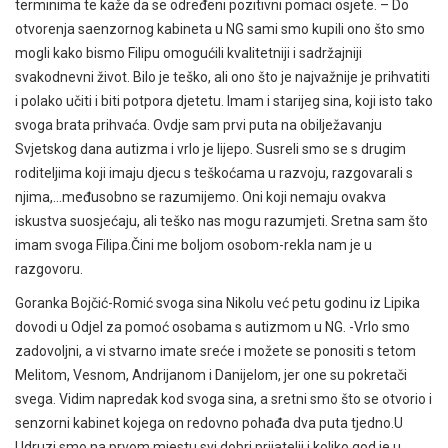
terminima te kaže da se određeni pozitivni pomaci osjete. – Do
otvorenja saenzornog kabineta u NG sami smo kupili ono što smo
mogli kako bismo Filipu omogućili kvalitetniji i sadržajniji
svakodnevni život. Bilo je teško, ali ono što je najvažnije je prihvatiti
i polako učiti i biti potpora djetetu. Imam i starijeg sina, koji isto tako
svoga brata prihvaća. Ovdje sam prvi puta na obilježavanju
Svjetskog dana autizma i vrlo je lijepo. Susreli smo se s drugim
roditeljima koji imaju djecu s teškoćama u razvoju, razgovarali s
njima,…međusobno se razumijemo. Oni koji nemaju ovakva
iskustva suosjećaju, ali teško nas mogu razumjeti. Sretna sam što
imam svoga Filipa.Čini me boljom osobom-rekla nam je u
razgovoru.
Goranka Bojčić-Romić svoga sina Nikolu već petu godinu iz Lipika
dovodi u Odjel za pomoć osobama s autizmom u NG. -Vrlo smo
zadovoljni, a vi stvarno imate sreće i možete se ponositi s tetom
Melitom, Vesnom, Andrijanom i Danijelom, jer one su pokretači
svega. Vidim napredak kod svoga sina, a sretni smo što se otvorio i
senzorni kabinet kojega on redovno pohađa dva puta tjedno.U
Udruzi smo na prvom mjestu svi dobri prijatelji i koliko god je u